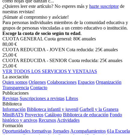
como hojas que danzan c...
¿Quieres leer este artículo? No esperes más y
hazte suscriptor
de
nuestras revistas!
¡Súmate al compromiso y asóciate!
Para personas individuales miembros de la comunidad educativa y
grupos de personas vinculadas a un centro educativo o institución.
Escoge la cuota de socio según tu edad
.
CUOTA GENERAL
Cuota general: 80€ anuales
80,00 €
CUOTA REDUCIDA - JOVEN
Cota reducida: 25€ anuales
25,00 €
CUOTA REDUCIDA - SENIOR
Cuota reducida: 25€ anuales
25,00 €
VER TODOS LOS SERVICIOS Y VENTAJAS
La asociación
Quien somos
Orígenes
Colaboraciones
Espacios
Organización
Transparencia
Contacto
Publicaciones
Revistas
Suscripciones a revistas
Libros
Biblioteca
Información
Biblioteca infantil y juvenil
Garbell y la Granera
MiniBATS
Proyectos
Catálogo
Biblioteca de educación
Fondo
histórico y arxivos
Recursos
Actividades
Formación
Oportunidades formativas
Jornades
Acompañamientos
61a Escuela