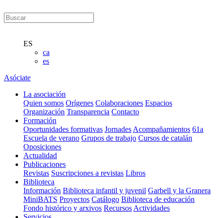
ES
ca
es
Asóciate
La asociación
Quien somos
Orígenes
Colaboraciones
Espacios
Organización
Transparencia
Contacto
Formación
Oportunidades formativas
Jornades
Acompañamientos
61a
Escuela de verano
Grupos de trabajo
Cursos de catalán
Oposiciones
Actualidad
Publicaciones
Revistas
Suscripciones a revistas
Libros
Biblioteca
Información
Biblioteca infantil y juvenil
Garbell y la Granera
MiniBATS
Proyectos
Catálogo
Biblioteca de educación
Fondo histórico y arxivos
Recursos
Actividades
Servicios