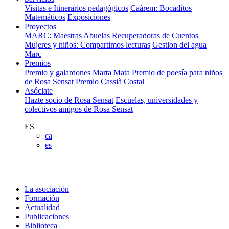
Visitas e Itinerarios pedagógicos
Caàrem: Bocaditos
Matemáticos
Exposiciones
Proyectos
MARC: Maestras Abuelas Recuperadoras de Cuentos
Mujeres y niños: Compartimos lecturas
Gestion del agua
Marc
Premios
Premio y galardones Marta Mata
Premio de poesía para niños
de Rosa Sensat
Premio Cassià Costal
Asóciate
Hazte socio de Rosa Sensat
Escuelas, universidades y
colectivos amigos de Rosa Sensat
ES
ca
es
La asociación
Formación
Actualidad
Publicaciones
Biblioteca