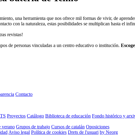
nto, una herramienta que nos ofrece mil formas de vivir, de aprender, d
tacto con la naturaleza, estas posibilidades se multiplican hasta el infin
ras revistas!
os de personas vinculadas a un centro educativo o institución.
Escoge
arencia
Contacto
ATS
Proyectos
Catálogo
Biblioteca de educación
Fondo histórico y arxi
e verano
Grupos de trabajo
Cursos de catalán
Oposiciones
cidad
Aviso legal
Política de cookies
Drets de l'usuari
by Neorg