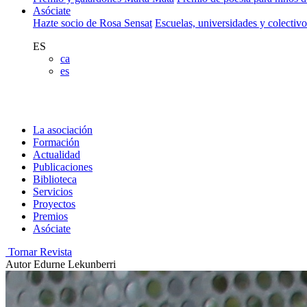
Asóciate
Hazte socio de Rosa Sensat
Escuelas, universidades y colectiv
ES
ca
es
La asociación
Formación
Actualidad
Publicaciones
Biblioteca
Servicios
Proyectos
Premios
Asóciate
Tornar Revista
Autor
Edurne Lekunberri