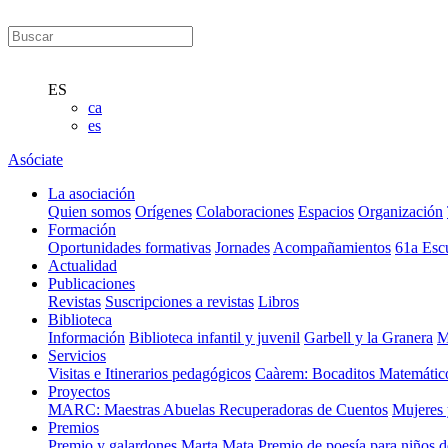
ES
ca
es
Asóciate
La asociación
Quien somos
Orígenes
Colaboraciones
Espacios
Organización
Formación
Oportunidades formativas
Jornades
Acompañamientos
61a Esc
Actualidad
Publicaciones
Revistas
Suscripciones a revistas
Libros
Biblioteca
Información
Biblioteca infantil y juvenil
Garbell y la Granera
M
Servicios
Visitas e Itinerarios pedagógicos
Caàrem: Bocaditos Matemátic
Proyectos
MARC: Maestras Abuelas Recuperadoras de Cuentos
Mujeres 
Premios
Premio y galardones Marta Mata
Premio de poesía para niños 