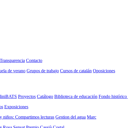
Transparencia
Contacto
uela de verano
Grupos de trabajo
Cursos de catalán
Oposiciones
iniBATS
Proyectos
Catálogo
Biblioteca de educación
Fondo histórico
os
Exposiciones
y niños: Compartimos lecturas
Gestion del agua
Marc
de Rosa Sensat
Premio Cassià Costal