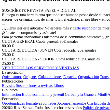
SUSCRÍBETE REVISTA PAPEL + DIGITAL
El juego es una herramienta que todo ser humano posee desde su nacimie
errores, de organizarnos, de amar… En el exterior, al aire libre y en con
...
¿Quieres leer este artículo? No esperes más y
hazte suscriptor
de nuest
¡Súmate al compromiso y asóciate!
Para personas individuales miembros de la comunidad educativa y grup
CUOTA GENERAL
Cuota general: 80€ anuales
80,00 €
CUOTA REDUCIDA - JOVEN
Cota reducida: 25€ anuales
25,00 €
CUOTA REDUCIDA - SENIOR
Cuota reducida: 25€ anuales
25,00 €
VER TODOS LOS SERVICIOS Y VENTAJAS
La asociación
Quien somos
Orígenes
Colaboraciones
Espacios
Organización
Transp
Publicaciones
Revistas
Suscripciones a revistas
Libros
Biblioteca
Información
Biblioteca infantil y juvenil
Garbell y la Granera
MiniB
Formación
Oportunidades formativas
Jornades
Acompañamientos
61a Escuela d
2026© Rosa Sensat. Todos los derechos reservados
Politica de priva