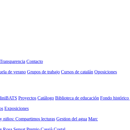
Transparencia
Contacto
uela de verano
Grupos de trabajo
Cursos de catalán
Oposiciones
iniBATS
Proyectos
Catálogo
Biblioteca de educación
Fondo histórico
os
Exposiciones
y niños: Compartimos lecturas
Gestion del agua
Marc
de Rosa Sensat
Premio Cassià Costal