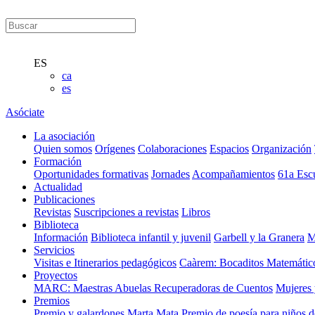
ES
ca
es
Asóciate
La asociación
Quien somos
Orígenes
Colaboraciones
Espacios
Organización
Formación
Oportunidades formativas
Jornades
Acompañamientos
61a Esc
Actualidad
Publicaciones
Revistas
Suscripciones a revistas
Libros
Biblioteca
Información
Biblioteca infantil y juvenil
Garbell y la Granera
M
Servicios
Visitas e Itinerarios pedagógicos
Caàrem: Bocaditos Matemátic
Proyectos
MARC: Maestras Abuelas Recuperadoras de Cuentos
Mujeres 
Premios
Premio y galardones Marta Mata
Premio de poesía para niños 