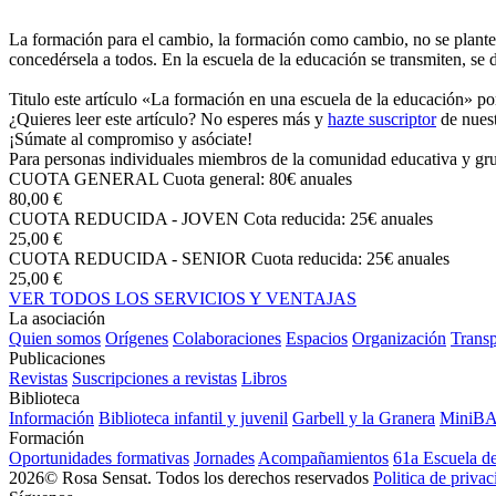
La formación para el cambio, la formación como cambio, no se plante
concedérsela a todos. En la escuela de la educación se transmiten, se 
Titulo este artículo «La formación en una escuela de la educación» po
¿Quieres leer este artículo? No esperes más y
hazte suscriptor
de nuest
¡Súmate al compromiso y asóciate!
Para personas individuales miembros de la comunidad educativa y grup
CUOTA GENERAL
Cuota general: 80€ anuales
80,00 €
CUOTA REDUCIDA - JOVEN
Cota reducida: 25€ anuales
25,00 €
CUOTA REDUCIDA - SENIOR
Cuota reducida: 25€ anuales
25,00 €
VER TODOS LOS SERVICIOS Y VENTAJAS
La asociación
Quien somos
Orígenes
Colaboraciones
Espacios
Organización
Transp
Publicaciones
Revistas
Suscripciones a revistas
Libros
Biblioteca
Información
Biblioteca infantil y juvenil
Garbell y la Granera
MiniB
Formación
Oportunidades formativas
Jornades
Acompañamientos
61a Escuela d
2026© Rosa Sensat. Todos los derechos reservados
Politica de priva