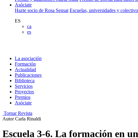
Asóciate
Hazte socio de Rosa Sensat
Escuelas, universidades y colectiv
ES
ca
es
La asociación
Formación
Actualidad
Publicaciones
Biblioteca
Servicios
Proyectos
Premios
Asóciate
Tornar Revista
Autor
Carla Rinaldi
Escuela 3-6. La formación en un