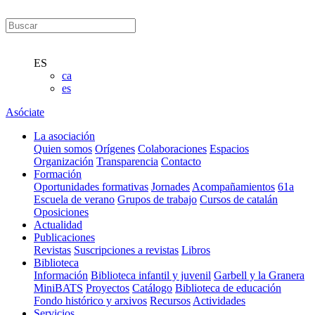
ES
ca
es
Asóciate
La asociación
Quien somos
Orígenes
Colaboraciones
Espacios
Organización
Transparencia
Contacto
Formación
Oportunidades formativas
Jornades
Acompañamientos
61a
Escuela de verano
Grupos de trabajo
Cursos de catalán
Oposiciones
Actualidad
Publicaciones
Revistas
Suscripciones a revistas
Libros
Biblioteca
Información
Biblioteca infantil y juvenil
Garbell y la Granera
MiniBATS
Proyectos
Catálogo
Biblioteca de educación
Fondo histórico y arxivos
Recursos
Actividades
Servicios