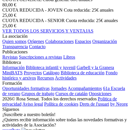
80,00 €
CUOTA REDUCIDA - JOVEN
Cota reducida: 25€ anuales
25,00 €
CUOTA REDUCIDA - SENIOR
Cuota reducida: 25€ anuales
25,00 €
VER TODOS LOS SERVICIOS Y VENTAJAS
La asociación
Quien somos
Orígenes
Colaboraciones
Espacios
Organización
Transparencia
Contacto
Publicaciones
Revistas
Suscripciones a revistas
Libros
Biblioteca
Información
Biblioteca infantil y juvenil
Garbell y la Granera
MiniBATS
Proyectos
Catálogo
Biblioteca de educación
Fondo
histórico y arxivos
Recursos
Actividades
Formación
Oportunidades formativas
Jornades
Acompañamientos
61a Escuela
de verano
Grupos de trabajo
Cursos de catalán
Oposiciones
2026© Rosa Sensat. Todos los derechos reservados
Politica de
privacidad
Aviso legal
Política de cookies
Drets de l'usuari
by Neorg
Síguenos
¡Suscríbete a nuestro boletín!
¿Quieres recibir información sobre todas las novedades formativas y
actividades de la Asociación?