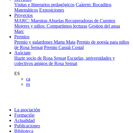
Visitas e Itinerarios pedagógicos
Caàrem: Bocaditos
Matemáticos
Exposiciones
Proyectos
MARC: Maestras Abuelas Recuperadoras de Cuentos
Mujeres y niños: Compartimos lecturas
Gestion del agua
Marc
Premios
Premio y galardones Marta Mata
Premio de poesía para niños
de Rosa Sensat
Premio Cassià Costal
Asóciate
Hazte socio de Rosa Sensat
Escuelas, universidades y
colectivos amigos de Rosa Sensat
ES
ca
es
La asociación
Formación
Actualidad
Publicaciones
Biblioteca