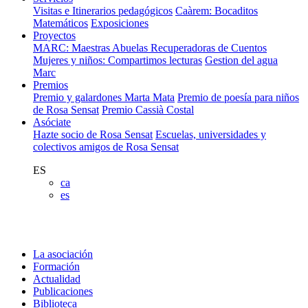
Visitas e Itinerarios pedagógicos
Caàrem: Bocaditos
Matemáticos
Exposiciones
Proyectos
MARC: Maestras Abuelas Recuperadoras de Cuentos
Mujeres y niños: Compartimos lecturas
Gestion del agua
Marc
Premios
Premio y galardones Marta Mata
Premio de poesía para niños
de Rosa Sensat
Premio Cassià Costal
Asóciate
Hazte socio de Rosa Sensat
Escuelas, universidades y
colectivos amigos de Rosa Sensat
ES
ca
es
La asociación
Formación
Actualidad
Publicaciones
Biblioteca