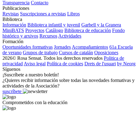
Transparencia
Contacto
Publicaciones
Revistas
Suscripciones a revistas
Libros
Biblioteca
Información
Biblioteca infantil y juvenil
Garbell y la Granera
MiniBATS
Proyectos
Catálogo
Biblioteca de educación
Fondo
histórico y arxivos
Recursos
Actividades
Formación
Oportunidades formativas
Jornades
Acompañamientos
61a Escuela
de verano
Grupos de trabajo
Cursos de catalán
Oposiciones
2026© Rosa Sensat. Todos los derechos reservados
Politica de
privacidad
Aviso legal
Política de cookies
Drets de l'usuari
by Neorg
Síguenos
¡Suscríbete a nuestro boletín!
¿Quieres recibir información sobre todas las novedades formativas y
actividades de la Asociación?
suscríbete
Comprometidos con la educación