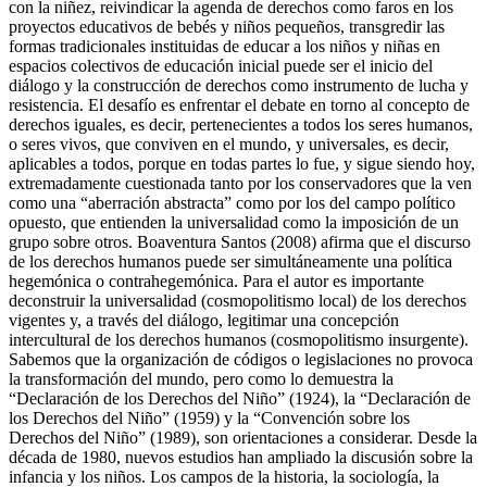
con la niñez, reivindicar la agenda de derechos como faros en los
proyectos educativos de bebés y niños pequeños, transgredir las
formas tradicionales instituidas de educar a los niños y niñas en
espacios colectivos de educación inicial puede ser el inicio del
diálogo y la construcción de derechos como instrumento de lucha y
resistencia. El desafío es enfrentar el debate en torno al concepto de
derechos iguales, es decir, pertenecientes a todos los seres humanos,
o seres vivos, que conviven en el mundo, y universales, es decir,
aplicables a todos, porque en todas partes lo fue, y sigue siendo hoy,
extremadamente cuestionada tanto por los conservadores que la ven
como una “aberración abstracta” como por los del campo político
opuesto, que entienden la universalidad como la imposición de un
grupo sobre otros. Boaventura Santos (2008) afirma que el discurso
de los derechos humanos puede ser simultáneamente una política
hegemónica o contrahegemónica. Para el autor es importante
deconstruir la universalidad (cosmopolitismo local) de los derechos
vigentes y, a través del diálogo, legitimar una concepción
intercultural de los derechos humanos (cosmopolitismo insurgente).
Sabemos que la organización de códigos o legislaciones no provoca
la transformación del mundo, pero como lo demuestra la
“Declaración de los Derechos del Niño” (1924), la “Declaración de
los Derechos del Niño” (1959) y la “Convención sobre los
Derechos del Niño” (1989), son orientaciones a considerar. Desde la
década de 1980, nuevos estudios han ampliado la discusión sobre la
infancia y los niños. Los campos de la historia, la sociología, la