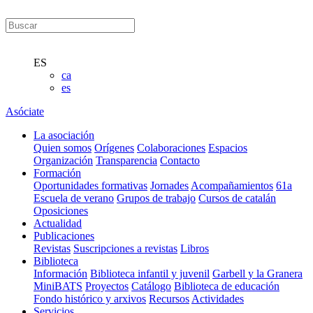
ES
ca
es
Asóciate
La asociación
Quien somos
Orígenes
Colaboraciones
Espacios
Organización
Transparencia
Contacto
Formación
Oportunidades formativas
Jornades
Acompañamientos
61a
Escuela de verano
Grupos de trabajo
Cursos de catalán
Oposiciones
Actualidad
Publicaciones
Revistas
Suscripciones a revistas
Libros
Biblioteca
Información
Biblioteca infantil y juvenil
Garbell y la Granera
MiniBATS
Proyectos
Catálogo
Biblioteca de educación
Fondo histórico y arxivos
Recursos
Actividades
Servicios