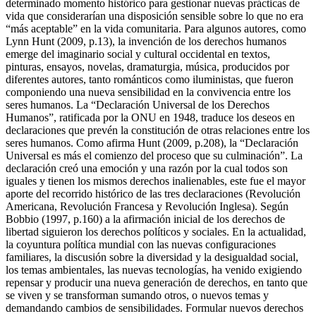
determinado momento histórico para gestionar nuevas prácticas de
vida que considerarían una disposición sensible sobre lo que no era
“más aceptable” en la vida comunitaria. Para algunos autores, como
Lynn Hunt (2009, p.13), la invención de los derechos humanos
emerge del imaginario social y cultural occidental en textos,
pinturas, ensayos, novelas, dramaturgia, música, producidos por
diferentes autores, tanto románticos como iluministas, que fueron
componiendo una nueva sensibilidad en la convivencia entre los
seres humanos. La “Declaración Universal de los Derechos
Humanos”, ratificada por la ONU en 1948, traduce los deseos en
declaraciones que prevén la constitución de otras relaciones entre los
seres humanos. Como afirma Hunt (2009, p.208), la “Declaración
Universal es más el comienzo del proceso que su culminación”. La
declaración creó una emoción y una razón por la cual todos son
iguales y tienen los mismos derechos inalienables, este fue el mayor
aporte del recorrido histórico de las tres declaraciones (Revolución
Americana, Revolución Francesa y Revolución Inglesa). Según
Bobbio (1997, p.160) a la afirmación inicial de los derechos de
libertad siguieron los derechos políticos y sociales. En la actualidad,
la coyuntura política mundial con las nuevas configuraciones
familiares, la discusión sobre la diversidad y la desigualdad social,
los temas ambientales, las nuevas tecnologías, ha venido exigiendo
repensar y producir una nueva generación de derechos, en tanto que
se viven y se transforman sumando otros, o nuevos temas y
demandando cambios de sensibilidades. Formular nuevos derechos