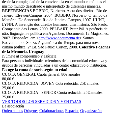
desde la complejidad de la convivencia en el mundo común: es el
mismo mundo descifrado e interpretado de diferentes maneras.
REFERENCIAS
BOBBIO, Norberto. A era dos direitos. Rio de
Janeiro: Elsevier/Campus, 2004. BOBBIO, Norberto. O tempo da
Memória. De Senectude. Rio de Janeiro: Campus, 1997. HUNT,
LYNN. A invenção dos direitos humanos: uma história. São Paulo:
Companhia das Letras, 2009. PELBART, Peter Pál. A potência de
não: linguagem e política em Agamben. Documenta 12 Magazines,
2007. Disponível em <
http://www.documenta.de
> Santos,
Boaventura de Souza. A gramática do Tempo: para uma nova
cultura política. 2ª Ed. São Paulo: Cortez, 2008.
Colectivo Fogones
de la Memoria. Uruguay
¡Súmate al compromiso y asóciate!
Para personas individuales miembros de la comunidad educativa y
grupos de personas vinculadas a un centro educativo o institución.
Escoge la cuota de socio según tu edad
.
CUOTA GENERAL
Cuota general: 80€ anuales
80,00 €
CUOTA REDUCIDA - JOVEN
Cota reducida: 25€ anuales
25,00 €
CUOTA REDUCIDA - SENIOR
Cuota reducida: 25€ anuales
25,00 €
VER TODOS LOS SERVICIOS Y VENTAJAS
La asociación
Quien somos
Orígenes
Colaboraciones
Espacios
Organización