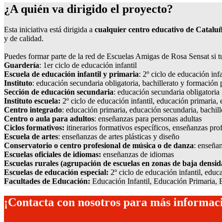
¿A quién va dirigido el proyecto?
Esta iniciativa está dirigida a
cualquier centro educativo de Catalu
y de calidad.
Puedes formar parte de la red de Escuelas Amigas de Rosa Sensat si tu
Guardería
: 1er ciclo de educación infantil
Escuela de educación infantil y primaria
: 2º ciclo de educación inf
Instituto
: educación secundaria obligatoria, bachillerato y formación 
Sección de educación secundaria
: educación secundaria obligatoria
Instituto escuela:
2º ciclo de educación infantil, educación primaria,
Centro integrado
: educación primaria, educación secundaria, bachil
Centro o aula para adultos
: enseñanzas para personas adultas
Ciclos formativos:
itinerarios formativos específicos, enseñanzas pro
Escuela de artes
: enseñanzas de artes plásticas y diseño
Conservatorio o centro profesional de música o de danza
: enseña
Escuelas oficiales de idiomas:
enseñanzas de idiomas
Escuelas rurales (agrupación de escuelas en zonas de baja densid
Escuelas de educación especial:
2º ciclo de educación infantil, educ
Facultades de Educación:
Educación Infantil, Educación Primaria, 
¡Contacta con nosotros para más informac