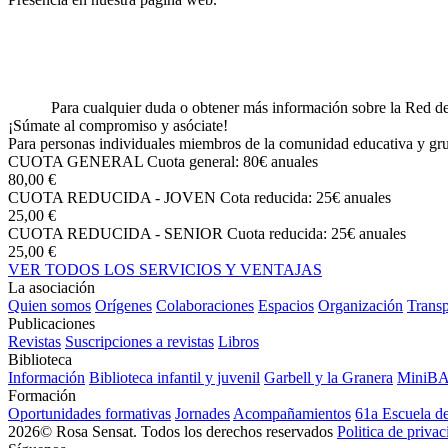
Para cualquier duda o obtener más información sobre la Red de
¡Súmate al compromiso y asóciate!
Para personas individuales miembros de la comunidad educativa y grup
CUOTA GENERAL
Cuota general: 80€ anuales
80,00 €
CUOTA REDUCIDA - JOVEN
Cota reducida: 25€ anuales
25,00 €
CUOTA REDUCIDA - SENIOR
Cuota reducida: 25€ anuales
25,00 €
VER TODOS LOS SERVICIOS Y VENTAJAS
La asociación
Quien somos
Orígenes
Colaboraciones
Espacios
Organización
Transp
Publicaciones
Revistas
Suscripciones a revistas
Libros
Biblioteca
Información
Biblioteca infantil y juvenil
Garbell y la Granera
MiniB
Formación
Oportunidades formativas
Jornades
Acompañamientos
61a Escuela d
2026© Rosa Sensat. Todos los derechos reservados
Politica de priva