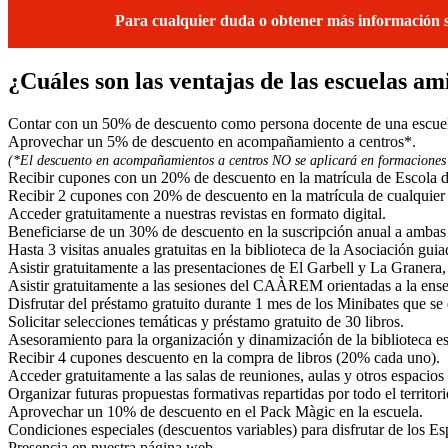
Para cualquier duda o obtener más información so
¿Cuáles son las ventajas de las escuelas am
Contar con un 50% de descuento como persona docente de una escuela
Aprovechar un 5% de descuento en acompañamiento a centros*.
(*El descuento en acompañamientos a centros NO se aplicará en formaciones 
Recibir cupones con un 20% de descuento en la matrícula de Escola d'
Recibir 2 cupones con 20% de descuento en la matrícula de cualquier 
Acceder gratuitamente a nuestras revistas en formato digital.
Beneficiarse de un 30% de descuento en la suscripción anual a ambas r
Hasta 3 visitas anuales gratuitas en la biblioteca de la Asociación gui
Asistir gratuitamente a las presentaciones de El Garbell y La Granera, 
Asistir gratuitamente a las sesiones del CAÀREM orientadas a la enseñ
Disfrutar del préstamo gratuito durante 1 mes de los Minibates que se
Solicitar selecciones temáticas y préstamo gratuito de 30 libros.
Asesoramiento para la organización y dinamización de la biblioteca esc
Recibir 4 cupones descuento en la compra de libros (20% cada uno).
Acceder gratuitamente a las salas de reuniones, aulas y otros espacios
Organizar futuras propuestas formativas repartidas por todo el territ
Aprovechar un 10% de descuento en el Pack Màgic en la escuela.
Condiciones especiales (descuentos variables) para disfrutar de los E
Presencia en nuestra página web.