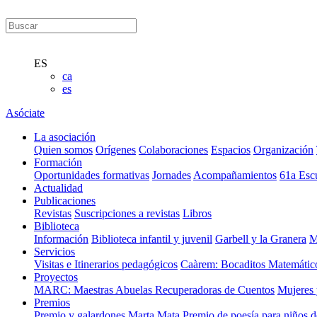
ES
ca
es
Asóciate
La asociación
Quien somos
Orígenes
Colaboraciones
Espacios
Organización
Formación
Oportunidades formativas
Jornades
Acompañamientos
61a Esc
Actualidad
Publicaciones
Revistas
Suscripciones a revistas
Libros
Biblioteca
Información
Biblioteca infantil y juvenil
Garbell y la Granera
M
Servicios
Visitas e Itinerarios pedagógicos
Caàrem: Bocaditos Matemátic
Proyectos
MARC: Maestras Abuelas Recuperadoras de Cuentos
Mujeres 
Premios
Premio y galardones Marta Mata
Premio de poesía para niños 