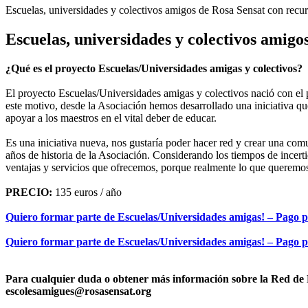
Escuelas, universidades y colectivos amigos de Rosa Sensat con recurs
Escuelas, universidades y colectivos amigo
¿Qué es el proyecto Escuelas/Universidades amigas y colectivos?
El proyecto Escuelas/Universidades amigas y colectivos nació con el 
este motivo, desde la Asociación hemos desarrollado una iniciativa qu
apoyar a los maestros en el vital deber de educar.
Es una iniciativa nueva, nos gustaría poder hacer red y crear una com
años de historia de la Asociación. Considerando los tiempos de incer
ventajas y servicios que ofrecemos, porque realmente lo que queremos e
PRECIO:
135 euros / año
Quiero formar parte de Escuelas/Universidades amigas! – Pago p
Quiero formar parte de Escuelas/Universidades amigas! – Pago p
Para cualquier duda o obtener más información sobre la Red de E
escolesamigues@rosasensat.org