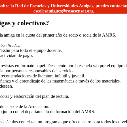
bre la Red de Escuelas y Universidades Amigas, puedes contactar c
escolesamigues@rosasensat.org
igas y colectivos?
 amiga en la cuota del primer año de socio o socia de la AMRS.
bonificadas.)
Estiu para todo el equipo docente.
actividad de pago.
evistas en formato papel. Descuento por la escuela y/o por el equipo do
ada por personas responsables del servicio.
recomendaciones de literatura infantil y juvenil.
anza y el aprendizaje de las matemáticas a través de los materiales.
 deseen.
olar y elaboración del plan de lectura.
 de la sede de la Asociación.
orio junto con el departamento de formación del AMRS.
spectáculos con clase, un programa que ofrece teatro para todos los nive