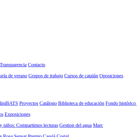
Transparencia
Contacto
uela de verano
Grupos de trabajo
Cursos de catalán
Oposiciones
iniBATS
Proyectos
Catálogo
Biblioteca de educación
Fondo histórico
os
Exposiciones
y niños: Compartimos lecturas
Gestion del agua
Marc
de Rosa Sensat
Premio Cassià Costal