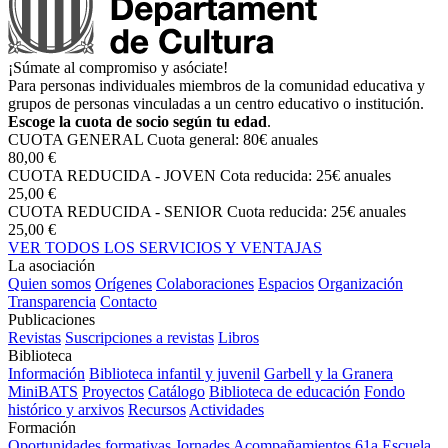
¡Súmate al compromiso y asóciate!
Para personas individuales miembros de la comunidad educativa y
grupos de personas vinculadas a un centro educativo o institución.
Escoge la cuota de socio según tu edad
.
CUOTA GENERAL
Cuota general: 80€ anuales
80,00 €
CUOTA REDUCIDA - JOVEN
Cota reducida: 25€ anuales
25,00 €
CUOTA REDUCIDA - SENIOR
Cuota reducida: 25€ anuales
25,00 €
VER TODOS LOS SERVICIOS Y VENTAJAS
La asociación
Quien somos
Orígenes
Colaboraciones
Espacios
Organización
Transparencia
Contacto
Publicaciones
Revistas
Suscripciones a revistas
Libros
Biblioteca
Información
Biblioteca infantil y juvenil
Garbell y la Granera
MiniBATS
Proyectos
Catálogo
Biblioteca de educación
Fondo
histórico y arxivos
Recursos
Actividades
Formación
Oportunidades formativas
Jornades
Acompañamientos
61a Escuela