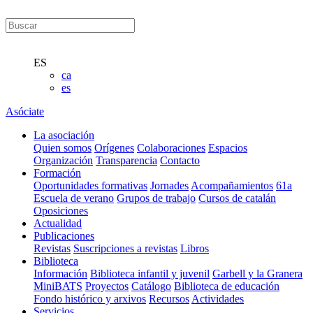
ES
ca
es
Asóciate
La asociación
Quien somos
Orígenes
Colaboraciones
Espacios
Organización
Transparencia
Contacto
Formación
Oportunidades formativas
Jornades
Acompañamientos
61a
Escuela de verano
Grupos de trabajo
Cursos de catalán
Oposiciones
Actualidad
Publicaciones
Revistas
Suscripciones a revistas
Libros
Biblioteca
Información
Biblioteca infantil y juvenil
Garbell y la Granera
MiniBATS
Proyectos
Catálogo
Biblioteca de educación
Fondo histórico y arxivos
Recursos
Actividades
Servicios