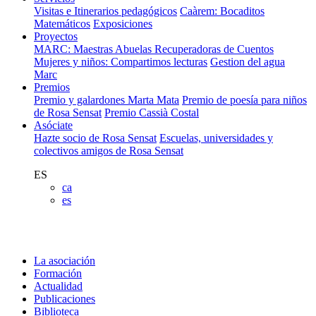
Visitas e Itinerarios pedagógicos
Caàrem: Bocaditos
Matemáticos
Exposiciones
Proyectos
MARC: Maestras Abuelas Recuperadoras de Cuentos
Mujeres y niños: Compartimos lecturas
Gestion del agua
Marc
Premios
Premio y galardones Marta Mata
Premio de poesía para niños
de Rosa Sensat
Premio Cassià Costal
Asóciate
Hazte socio de Rosa Sensat
Escuelas, universidades y
colectivos amigos de Rosa Sensat
ES
ca
es
La asociación
Formación
Actualidad
Publicaciones
Biblioteca