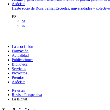
Asóciate
Hazte socio de Rosa Sensat
Escuelas, universidades y colectiv
ES
ca
es
La asociación
Formación
Actualidad
Publicaciones
Biblioteca
Servicios
Proyectos
Premios
Asóciate
Revistes
Revista Perspectiva
La laïcitat