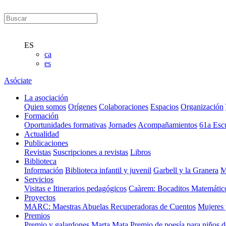
ES
ca
es
Asóciate
La asociación
Quien somos
Orígenes
Colaboraciones
Espacios
Organización
Formación
Oportunidades formativas
Jornades
Acompañamientos
61a Esc
Actualidad
Publicaciones
Revistas
Suscripciones a revistas
Libros
Biblioteca
Información
Biblioteca infantil y juvenil
Garbell y la Granera
M
Servicios
Visitas e Itinerarios pedagógicos
Caàrem: Bocaditos Matemátic
Proyectos
MARC: Maestras Abuelas Recuperadoras de Cuentos
Mujeres 
Premios
Premio y galardones Marta Mata
Premio de poesía para niños 