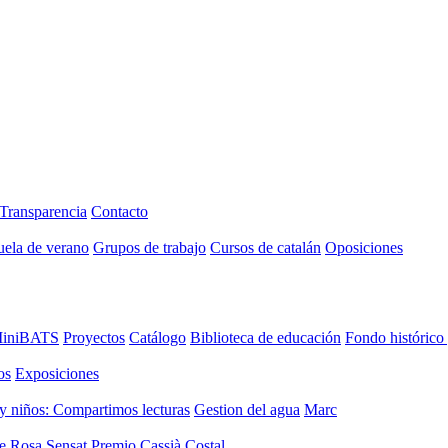
Transparencia
Contacto
uela de verano
Grupos de trabajo
Cursos de catalán
Oposiciones
iniBATS
Proyectos
Catálogo
Biblioteca de educación
Fondo histórico
os
Exposiciones
y niños: Compartimos lecturas
Gestion del agua
Marc
de Rosa Sensat
Premio Cassià Costal