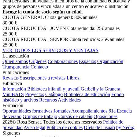
Para personas individuales miembros de la comunidad educativa y
grupos de personas vinculadas a un centro educativo o institución.
Escoge la cuota de socio según tu edad
.
CUOTA GENERAL
Cuota general: 80€ anuales
80,00 €
CUOTA REDUCIDA - JOVEN
Cota reducida: 25€ anuales
25,00 €
CUOTA REDUCIDA - SENIOR
Cuota reducida: 25€ anuales
25,00 €
VER TODOS LOS SERVICIOS Y VENTAJAS
La asociación
Quien somos
Orígenes
Colaboraciones
Espacios
Organización
Transparencia
Contacto
Publicaciones
Revistas
Suscripciones a revistas
Libros
Biblioteca
Información
Biblioteca infantil y juvenil
Garbell y la Granera
MiniBATS
Proyectos
Catálogo
Biblioteca de educación
Fondo
histórico y arxivos
Recursos
Actividades
Formación
Oportunidades formativas
Jornades
Acompañamientos
61a Escuela
de verano
Grupos de trabajo
Cursos de catalán
Oposiciones
2026© Rosa Sensat. Todos los derechos reservados
Politica de
privacidad
Aviso legal
Política de cookies
Drets de l'usuari
by Neorg
Síguenos