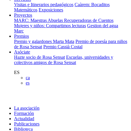
Visitas e Itinerarios pedagógicos
Caàrem: Bocaditos
Matemáticos
Exposiciones
Proyectos
MARC: Maestras Abuelas Recuperadoras de Cuentos
Mujeres y niños: Compartimos lecturas
Gestion del agua
Marc
Premios
Premio y galardones Marta Mata
Premio de poesía para niños
de Rosa Sensat
Premio Cassià Costal
Asóciate
Hazte socio de Rosa Sensat
Escuelas, universidades y
colectivos amigos de Rosa Sensat
ES
ca
es
La asociación
Formación
Actualidad
Publicaciones
Biblioteca