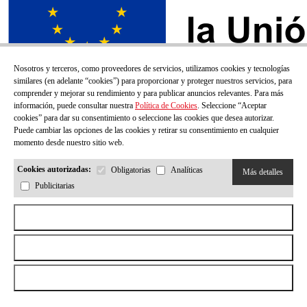
Nosotros y terceros, como proveedores de servicios, utilizamos cookies y tecnologías
similares (en adelante “cookies”) para proporcionar y proteger nuestros servicios, para
comprender y mejorar su rendimiento y para publicar anuncios relevantes. Para más
información, puede consultar nuestra
Política de Cookies
. Seleccione “Aceptar
cookies” para dar su consentimiento o seleccione las cookies que desea autorizar.
Puede cambiar las opciones de las cookies y retirar su consentimiento en cualquier
momento desde nuestro sitio web.
Cookies autorizadas:
Obligatorias
Analíticas
Más detalles
Publicitarias
¡SUSCRÍBETE A NUESTRO BOLETÍN!
Aceptar todas las cookies
Correo electrónico
Rechazar todas las cookies
Permitir la selección
He leído y acepto la
Politica de privacidad
Enviar