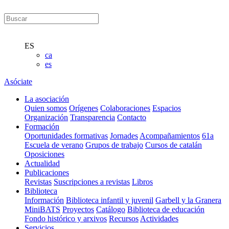
ES
ca
es
Asóciate
La asociación
Quien somos
Orígenes
Colaboraciones
Espacios
Organización
Transparencia
Contacto
Formación
Oportunidades formativas
Jornades
Acompañamientos
61a
Escuela de verano
Grupos de trabajo
Cursos de catalán
Oposiciones
Actualidad
Publicaciones
Revistas
Suscripciones a revistas
Libros
Biblioteca
Información
Biblioteca infantil y juvenil
Garbell y la Granera
MiniBATS
Proyectos
Catálogo
Biblioteca de educación
Fondo histórico y arxivos
Recursos
Actividades
Servicios