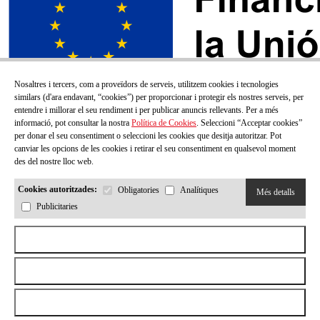
Nosaltres i tercers, com a proveïdors de serveis, utilitzem cookies i tecnologies
similars (d'ara endavant, “cookies”) per proporcionar i protegir els nostres serveis, per
entendre i millorar el seu rendiment i per publicar anuncis rellevants. Per a més
informació, pot consultar la nostra
Política de Cookies
. Seleccioni “Acceptar cookies”
per donar el seu consentiment o seleccioni les cookies que desitja autoritzar. Pot
canviar les opcions de les cookies i retirar el seu consentiment en qualsevol moment
des del nostre lloc web.
Cookies autoritzades:
Obligatories
Analítiques
Més detalls
Publicitaries
SUBSCRIU-TE AL NOSTRE BUTLLETÍ!
Aceptar todas las cookies
Correu electrónic
Rebutjar totes les cookies
Permetre la selecció
He llegit i accepto la
Política de privacitat