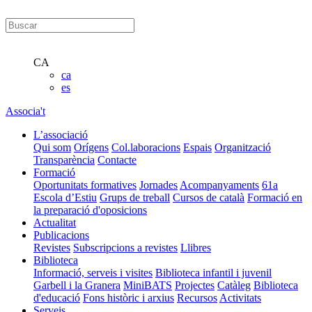
CA
ca
es
Associa't
L’associació
Qui som
Orígens
Col.laboracions
Espais
Organització
Transparència
Contacte
Formació
Oportunitats formatives
Jornades
Acompanyaments
61a
Escola d’Estiu
Grups de treball
Cursos de català
Formació en
la preparació d'oposicions
Actualitat
Publicacions
Revistes
Subscripcions a revistes
Llibres
Biblioteca
Informació, serveis i visites
Biblioteca infantil i juvenil
Garbell i la Granera
MiniBATS
Projectes
Catàleg
Biblioteca
d'educació
Fons històric i arxius
Recursos
Activitats
Serveis