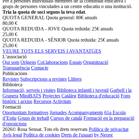
Per a persones individuals membres de la comunitat educativa i
grups de persones vinculades a un centre educatiu o una institució.
Tria la quota de soci segons la teva edat
.
QUOTA GENERAL
Quota general: 80€ anuals
80,00 €
QUOTA REDUIDA - JOVE
Quota reduida: 25€ anuals
25,00 €
QUOTA REDUIDA - SÈNIOR
Quota reduida: 25€ anuals
25,00 €
VEURE TOTS ELS SERVEIS I AVANTATGES
L’associació
Qui som
Orígens
Col.laboracions
Espais
Organització
Transparència
Contacte
Publicacions
Revistes
Subscripcions a revistes
Llibres
Biblioteca
Informació, serveis i visites
Biblioteca infantil i juvenil
Garbell i la
Granera
MiniBATS
Projectes
Catàleg
Biblioteca d'educació
Fons
històric i arxius
Recursos
Activitats
Formació
Oportunitats formatives
Jornades
Acompanyaments
61a Escola
d’Estiu
Grups de treball
Cursos de català
Formació en la preparació
d'oposicions
2026© Rosa Sensat. Tots els drets reservats
Política de privacitat
Avís legal
Política de cookies
Drets de l'usuari
by Neorg