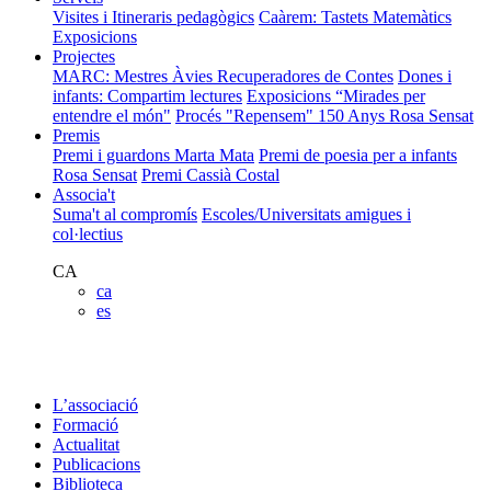
Visites i Itineraris pedagògics
Caàrem: Tastets Matemàtics
Exposicions
Projectes
MARC: Mestres Àvies Recuperadores de Contes
Dones i
infants: Compartim lectures
Exposicions “Mirades per
entendre el món"
Procés "Repensem"
150 Anys Rosa Sensat
Premis
Premi i guardons Marta Mata
Premi de poesia per a infants
Rosa Sensat
Premi Cassià Costal
Associa't
Suma't al compromís
Escoles/Universitats amigues i
col·lectius
CA
ca
es
L’associació
Formació
Actualitat
Publicacions
Biblioteca