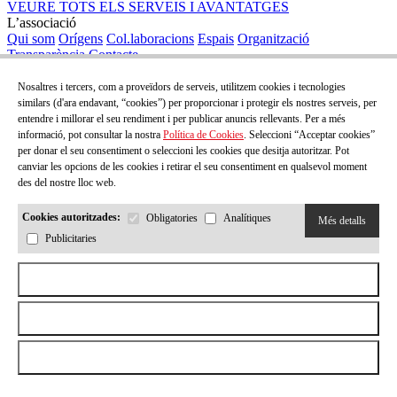
VEURE TOTS ELS SERVEIS I AVANTATGES
L’associació
Qui som
Orígens
Col.laboracions
Espais
Organització
Transparència
Contacte
Publicacions
Revistes
Subscripcions a revistes
Llibres
Nosaltres i tercers, com a proveïdors de serveis, utilitzem cookies i tecnologies
Biblioteca
similars (d'ara endavant, “cookies”) per proporcionar i protegir els nostres serveis, per
Informació, serveis i visites
Biblioteca infantil i juvenil
Garbell i la
entendre i millorar el seu rendiment i per publicar anuncis rellevants. Per a més
Granera
MiniBATS
Projectes
Catàleg
Biblioteca d'educació
Fons
informació, pot consultar la nostra
Política de Cookies
. Seleccioni “Acceptar cookies”
històric i arxius
Recursos
Activitats
per donar el seu consentiment o seleccioni les cookies que desitja autoritzar. Pot
Formació
canviar les opcions de les cookies i retirar el seu consentiment en qualsevol moment
Oportunitats formatives
Jornades
Acompanyaments
61a Escola
des del nostre lloc web.
d’Estiu
Grups de treball
Cursos de català
Formació en la preparació
d'oposicions
Cookies autoritzades:
Obligatories
Analítiques
Més detalls
2026© Rosa Sensat. Tots els drets reservats
Política de privacitat
Publicitaries
Avís legal
Política de cookies
Drets de l'usuari
by Neorg
Segueix-nos
Subscriu-te al nostre butlletí!
Aceptar todas las cookies
Vols rebre informació sobre totes les novetats formatives I activitats
de l'Associació?
Rebutjar totes les cookies
subscriu-t'hi
Compromesos amb l'educació
Permetre la selecció