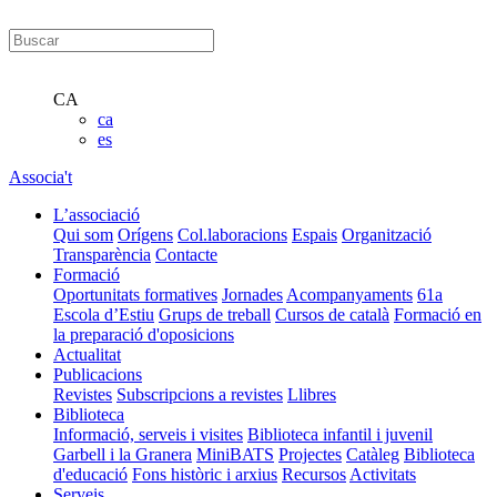
CA
ca
es
Associa't
L’associació
Qui som
Orígens
Col.laboracions
Espais
Organització
Transparència
Contacte
Formació
Oportunitats formatives
Jornades
Acompanyaments
61a
Escola d’Estiu
Grups de treball
Cursos de català
Formació en
la preparació d'oposicions
Actualitat
Publicacions
Revistes
Subscripcions a revistes
Llibres
Biblioteca
Informació, serveis i visites
Biblioteca infantil i juvenil
Garbell i la Granera
MiniBATS
Projectes
Catàleg
Biblioteca
d'educació
Fons històric i arxius
Recursos
Activitats
Serveis