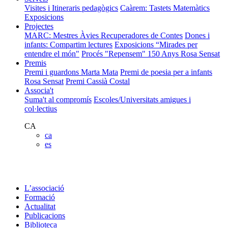
Visites i Itineraris pedagògics
Caàrem: Tastets Matemàtics
Exposicions
Projectes
MARC: Mestres Àvies Recuperadores de Contes
Dones i
infants: Compartim lectures
Exposicions “Mirades per
entendre el món"
Procés "Repensem"
150 Anys Rosa Sensat
Premis
Premi i guardons Marta Mata
Premi de poesia per a infants
Rosa Sensat
Premi Cassià Costal
Associa't
Suma't al compromís
Escoles/Universitats amigues i
col·lectius
CA
ca
es
L’associació
Formació
Actualitat
Publicacions
Biblioteca