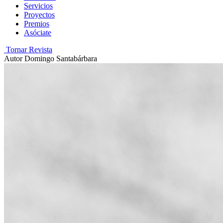
Servicios
Proyectos
Premios
Asóciate
Tornar Revista
Autor
Domingo Santabárbara