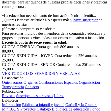
docentes, para ser dueños de nuestras propias decisiones y prácticas
como personas.
«La educación necesita tanto de formación técnica, cientíﬁ...
¿Quieres leer este artículo? No esperes más y
hazte suscriptor
de
nuestras revistas!
¡Súmate al compromiso y asóciate!
Para personas individuales miembros de la comunidad educativa y
grupos de personas vinculadas a un centro educativo o institución.
Escoge la cuota de socio según tu edad
.
CUOTA GENERAL
Cuota general: 80€ anuales
80,00 €
CUOTA REDUCIDA - JOVEN
Cota reducida: 25€ anuales
25,00 €
CUOTA REDUCIDA - SENIOR
Cuota reducida: 25€ anuales
25,00 €
VER TODOS LOS SERVICIOS Y VENTAJAS
La asociación
Quien somos
Orígenes
Colaboraciones
Espacios
Organización
Transparencia
Contacto
Publicaciones
Revistas
Suscripciones a revistas
Libros
Biblioteca
Información
Biblioteca infantil y juvenil
Garbell y la Granera
MiniBATS
Proyectos
Catálogo
Biblioteca de educación
Fondo