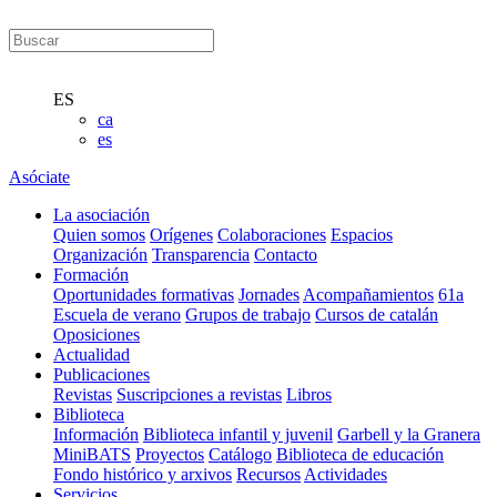
ES
ca
es
Asóciate
La asociación
Quien somos
Orígenes
Colaboraciones
Espacios
Organización
Transparencia
Contacto
Formación
Oportunidades formativas
Jornades
Acompañamientos
61a
Escuela de verano
Grupos de trabajo
Cursos de catalán
Oposiciones
Actualidad
Publicaciones
Revistas
Suscripciones a revistas
Libros
Biblioteca
Información
Biblioteca infantil y juvenil
Garbell y la Granera
MiniBATS
Proyectos
Catálogo
Biblioteca de educación
Fondo histórico y arxivos
Recursos
Actividades
Servicios