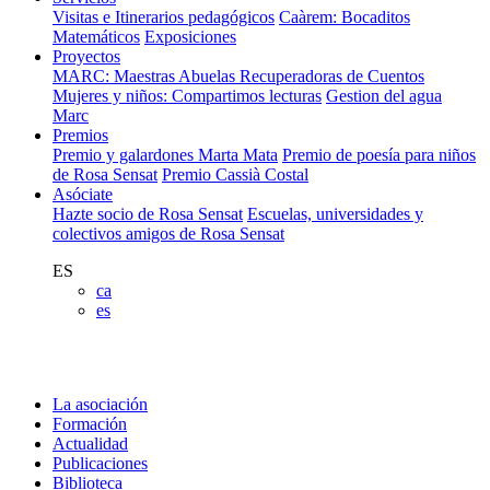
Visitas e Itinerarios pedagógicos
Caàrem: Bocaditos
Matemáticos
Exposiciones
Proyectos
MARC: Maestras Abuelas Recuperadoras de Cuentos
Mujeres y niños: Compartimos lecturas
Gestion del agua
Marc
Premios
Premio y galardones Marta Mata
Premio de poesía para niños
de Rosa Sensat
Premio Cassià Costal
Asóciate
Hazte socio de Rosa Sensat
Escuelas, universidades y
colectivos amigos de Rosa Sensat
ES
ca
es
La asociación
Formación
Actualidad
Publicaciones
Biblioteca