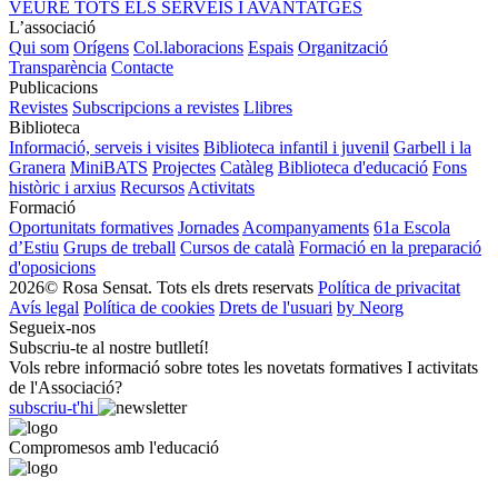
VEURE TOTS ELS SERVEIS I AVANTATGES
L’associació
Qui som
Orígens
Col.laboracions
Espais
Organització
Transparència
Contacte
Publicacions
Revistes
Subscripcions a revistes
Llibres
Biblioteca
Informació, serveis i visites
Biblioteca infantil i juvenil
Garbell i la
Granera
MiniBATS
Projectes
Catàleg
Biblioteca d'educació
Fons
històric i arxius
Recursos
Activitats
Formació
Oportunitats formatives
Jornades
Acompanyaments
61a Escola
d’Estiu
Grups de treball
Cursos de català
Formació en la preparació
d'oposicions
2026© Rosa Sensat. Tots els drets reservats
Política de privacitat
Avís legal
Política de cookies
Drets de l'usuari
by Neorg
Segueix-nos
Subscriu-te al nostre butlletí!
Vols rebre informació sobre totes les novetats formatives I activitats
de l'Associació?
subscriu-t'hi
Compromesos amb l'educació