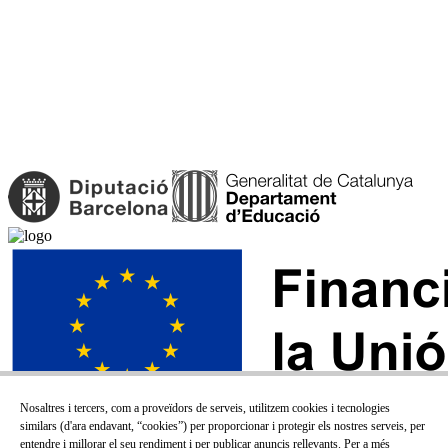
Nosaltres i tercers, com a proveïdors de serveis, utilitzem cookies i tecnologies
similars (d'ara endavant, “cookies”) per proporcionar i protegir els nostres serveis, per
entendre i millorar el seu rendiment i per publicar anuncis rellevants. Per a més