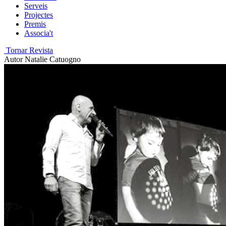
Serveis
Projectes
Premis
Associa't
Tornar Revista
Autor
Natalie Catuogno