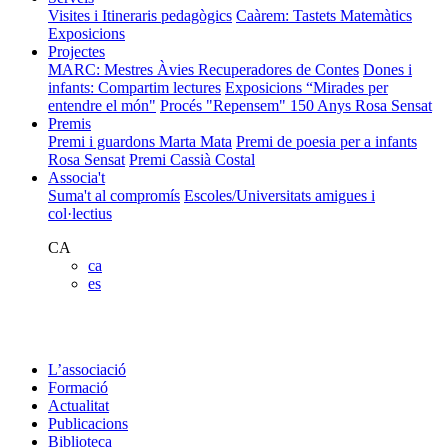
Visites i Itineraris pedagògics
Caàrem: Tastets Matemàtics
Exposicions
Projectes
MARC: Mestres Àvies Recuperadores de Contes
Dones i
infants: Compartim lectures
Exposicions “Mirades per
entendre el món"
Procés "Repensem"
150 Anys Rosa Sensat
Premis
Premi i guardons Marta Mata
Premi de poesia per a infants
Rosa Sensat
Premi Cassià Costal
Associa't
Suma't al compromís
Escoles/Universitats amigues i
col·lectius
CA
ca
es
L’associació
Formació
Actualitat
Publicacions
Biblioteca