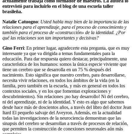
actualmente trabaja como formador de maestros. La autora lo
entrevistó para incluirlo en el blog de una escuela taller
brasileña.
Natalie Catuogno
:
Usted habla muy bien de la importancia de las
relaciones para el aprendizaje, para el proceso de conocimiento y
también para el proceso de «construcción» de la identidad. ¿Por
qué las relaciones son tan importantes y decisivas?
Gino Ferri
:
En primer lugar, agradecerte esta pregunta, que es muy
interesante ya que va dirigida a temas fundamentales para la
educación. Para dar respuesta quiero destacar, principalmente, una
característica de los humanos: somos la única especie viviente que
tiene un cerebro que se desarrolla en un 75 % después del
nacimiento. Esto significa que nuestro cerebro, para desarrollarse,
necesita vivir relaciones, en todos los ámbitos de la vida (en la
familia, pero también en la escuela, y más en general en todos los
contextos sociales, y en los que fomentan exploraciones y
descubrimientos). Sin relaciones ¡no hay desarrollo! Ni del cerebro,
ni del aprendizaje, ni de la identidad. Y esto es algo que sabemos
desde hace más de doscientos años, a través del libro del doctor Jean
Itard
El pequeño salvaje del Aveyron
. Además, en la actualidad
todas las investigaciones de la neurociencia demuestran que las
sinapsis del cerebro se desarrollan a través de procesos de relación,
que permiten la construcción de conexiones neuronales aún más