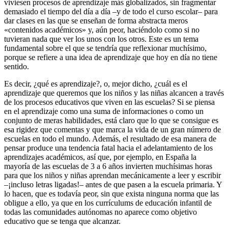
viviesen procesos de aprendizaje más globalizados, sin fragmentar
demasiado el tiempo del día a día –y de todo el curso escolar– para
dar clases en las que se enseñan de forma abstracta meros
«contenidos académicos» y, aún peor, haciéndolo como si no
tuvieran nada que ver los unos con los otros. Este es un tema
fundamental sobre el que se tendría que reflexionar muchísimo,
porque se refiere a una idea de aprendizaje que hoy en día no tiene
sentido.
Es decir, ¿qué es aprendizaje?, o, mejor dicho, ¿cuál es el
aprendizaje que queremos que los niños y las niñas alcancen a través
de los procesos educativos que viven en las escuelas? Si se piensa
en el aprendizaje como una suma de informaciones o como un
conjunto de meras habilidades, está claro que lo que se consigue es
esa rigidez que comentas y que marca la vida de un gran número de
escuelas en todo el mundo. Además, el resultado de esa manera de
pensar produce una tendencia fatal hacia el adelantamiento de los
aprendizajes académicos, así que, por ejemplo, en España la
mayoría de las escuelas de 3 a 6 años invierten muchísimas horas
para que los niños y niñas aprendan mecánicamente a leer y escribir
–¡incluso letras ligadas!– antes de que pasen a la escuela primaria. Y
lo hacen, que es todavía peor, sin que exista ninguna norma que las
obligue a ello, ya que en los currículums de educación infantil de
todas las comunidades autónomas no aparece como objetivo
educativo que se tenga que alcanzar.