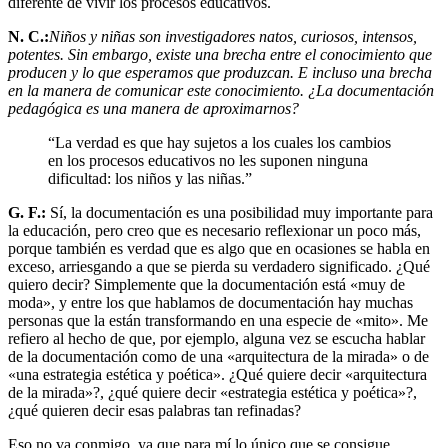
diferente de vivir los procesos educativos.
N. C.:
Niños y niñas son investigadores natos, curiosos, intensos,
potentes. Sin embargo, existe una brecha entre el conocimiento que
producen y lo que esperamos que produzcan. E incluso una brecha
en la manera de comunicar este conocimiento. ¿La documentación
pedagógica es una manera de aproximarnos?
“
La verdad es que hay sujetos a los cuales los cambios
en los procesos educativos no les suponen ninguna
dificultad: los niños y las niñas.
”
G. F.:
Sí, la documentación es una posibilidad muy importante para
la educación, pero creo que es necesario reflexionar un poco más,
porque también es verdad que es algo que en ocasiones se habla en
exceso, arriesgando a que se pierda su verdadero significado. ¿Qué
quiero decir? Simplemente que la documentación está «muy de
moda», y entre los que hablamos de documentación hay muchas
personas que la están transformando en una especie de «mito». Me
refiero al hecho de que, por ejemplo, alguna vez se escucha hablar
de la documentación como de una «arquitectura de la mirada» o de
«una estrategia estética y poética». ¿Qué quiere decir «arquitectura
de la mirada»?, ¿qué quiere decir «estrategia estética y poética»?,
¿qué quieren decir esas palabras tan refinadas?
Eso no va conmigo, ya que para mí lo único que se consigue