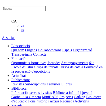
CA
ca
es
Associa't
L’associació
Qui som
Orígens
Col.laboracions
Espais
Organització
Transparència
Contacte
Formació
Oportunitats formatives
Jornades
Acompanyaments
61a
Escola d’Estiu
Grups de treball
Cursos de català
Formació en
la preparació d'oposicions
Actualitat
Publicacions
Revistes
Subscripcions a revistes
Llibres
Biblioteca
Informació, serveis i visites
Biblioteca infantil i juvenil
Garbell i la Granera
MiniBATS
Projectes
Catàleg
Biblioteca
d'educació
Fons històric i arxius
Recursos
Activitats
Serveis