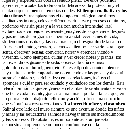
lugares y experiencias cobran sentido pleno. De ellos podemos
aprender para saberlos tratar con la delicadeza, la protección y el
cuidado que se merecen en estas edades.
El tiempo cualitativo y los
biorritmos
Si reemplazamos el tiempo cronológico por ritmos
cualitativos impregnados de diferentes rituales y procesos continuos,
podemos vivir sin prisa y a la vez con mucha intensidad. Así
evitaremos vivir bajo el estresante paraguas de lo que viene después
y pasaremos de programar el tiempo a establecer planes de vida,
sintiéndonos nosotras y las criaturas bajo el resguardo de la calma.
En este ambiente generado, tenemos el tiempo necesario para jugar,
sentir, observar, pensar, conversar, narrar y aprender viendo y
viviendo. Como ejemplos, cuidar y ver crecer flores y plantas, los
tan extendidos gusanos de seda, observar la cría de unas
golondrinas, un hormiguero, etc. En este tipo de acontecimientos
hay un transcurrir temporal que no entiende de las prisas, y de aquí
surge el cuidado y la delicadeza en las relaciones, incluso el
aprender a cuidar para ser cuidado y cuidadoso con los demás. Esta
relación armónica que se genera en el ambiente se alimenta del valor
que tiene cada instante, gracias a una mirada por la infancia que, en
un permanente trabajo de reflexión y acción, ofrece una educación
que valora los sucesos cotidianos.
La incertidumbre y el asombro
Salir al otro lado del muro siempre es una aventura donde los niños
y niñas y las educadoras salimos a navegar entre las incertidumbres
y las sorpresas. No obstante, es importante aclarar que estar
dispuesto a sorprenderse no puede confundirse con la