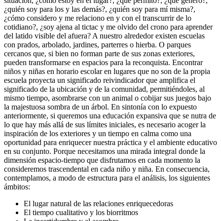
situación, ¿cómo estoy en el lugar?, ¿qué permito?, ¿qué genero?,
¿quién soy para los y las demás?, ¿quién soy para mí misma?,
¿cómo considero y me relaciono en y con el transcurrir de lo
cotidiano?, ¿soy ajena al tictac y me olvido del crono para aprender
del latido visible del afuera? A nuestro alrededor existen escuelas
con prados, arbolado, jardines, parterres o hierba. O parques
cercanos que, si bien no forman parte de sus zonas exteriores,
pueden transformarse en espacios para la reconquista. Encontrar
niños y niñas en horario escolar en lugares que no son de la propia
escuela proyecta un significado reivindicador que amplifica el
significado de la ubicación y de la comunidad, permitiéndoles, al
mismo tiempo, asombrarse con un animal o cobijar sus juegos bajo
la majestuosa sombra de un árbol. En sintonía con lo expuesto
anteriormente, si queremos una educación expansiva que se nutra de
lo que hay más allá de sus límites iniciales, es necesario acoger la
inspiración de los exteriores y un tiempo en calma como una
oportunidad para enriquecer nuestra práctica y el ambiente educativo
en su conjunto. Porque necesitamos una mirada integral donde la
dimensión espacio-tiempo que disfrutamos en cada momento la
consideremos trascendental en cada niño y niña. En consecuencia,
contemplamos, a modo de estructura para el análisis, los siguientes
ámbitos:
El lugar natural de las relaciones enriquecedoras
El tiempo cualitativo y los biorritmos