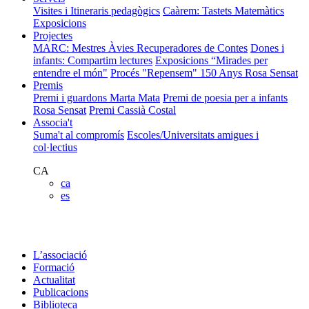
Visites i Itineraris pedagògics
Caàrem: Tastets Matemàtics
Exposicions
Projectes
MARC: Mestres Àvies Recuperadores de Contes
Dones i
infants: Compartim lectures
Exposicions “Mirades per
entendre el món"
Procés "Repensem"
150 Anys Rosa Sensat
Premis
Premi i guardons Marta Mata
Premi de poesia per a infants
Rosa Sensat
Premi Cassià Costal
Associa't
Suma't al compromís
Escoles/Universitats amigues i
col·lectius
CA
ca
es
L’associació
Formació
Actualitat
Publicacions
Biblioteca