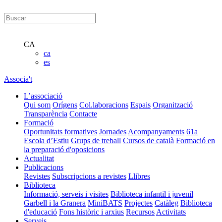
CA
ca
es
Associa't
L’associació
Qui som
Orígens
Col.laboracions
Espais
Organització
Transparència
Contacte
Formació
Oportunitats formatives
Jornades
Acompanyaments
61a
Escola d’Estiu
Grups de treball
Cursos de català
Formació en
la preparació d'oposicions
Actualitat
Publicacions
Revistes
Subscripcions a revistes
Llibres
Biblioteca
Informació, serveis i visites
Biblioteca infantil i juvenil
Garbell i la Granera
MiniBATS
Projectes
Catàleg
Biblioteca
d'educació
Fons històric i arxius
Recursos
Activitats
Serveis