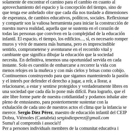
solamente de encontrar el camino para el cambio en cuanto al
aprovechamiento del espacio y la concepción del tiempo, sino de
que tenga ese anhelado olor que cada día nos traslade a dimensiones
de esperanza, de cambios educativos, políticos, sociales. Reflexionar
y compartir son la valiosa herramienta para iniciar la construcción de
nuestra nueva realidad, aquella que se sustenta en el corazón de
todas las personas que conviven en la complejidad de la educación
infantil. El espacio, el tiempo, los edificios..., sí, es necesario romper
muros y vivir de manera más humana, pero es imprescindible
sentirlo, comprometerse y aventurarse en el recorrido vital y
cambiante que significa dibujar la educación que la sociedad
necesita. En definitiva, tenemos una oportunidad servida en cada
instante. Solo es cuestión de embarcarse a recorrer la vida con
menos relojes en la muñeca y con más cielos y brisas como cobijo.
Continuemos construyendo para que sigamos manteniendo la pasión
y el interés por defender el derecho a jugar, a reír, a llorar, a
relacionarse, a estar y sentirse protegidos y verdaderamente libres en
una sociedad que cada día lo pone más difícil. Para lograrlo, que el
aire libre forme parte de nuestra cotidianidad y podamos inhalar aire
pleno de entusiasmo, para posteriormente sustentar con la
exhalación de cada uno de nuestros actos el clima que la infancia se
merece.
Sergio Díez Pérez
, maestro de educación infantil del CEIP
Dobra, Viérnoles (Cantabria)
sergiodiezperez@gmail.com
Suma't al compromís i associa't!
Per a persones individuals membres de la comunitat educativa i