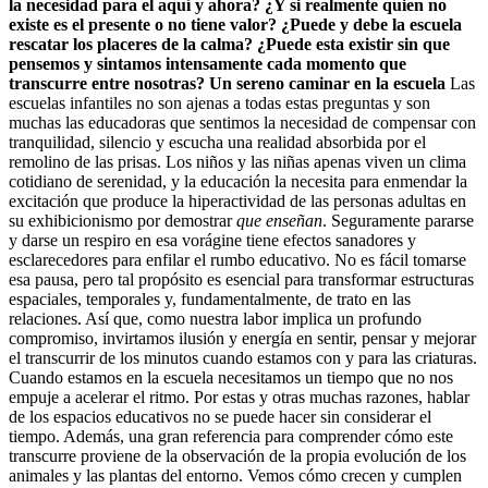
la necesidad para el aquí y ahora? ¿Y si realmente quien no
existe es el presente o no tiene valor? ¿Puede y debe la escuela
rescatar los placeres de la calma? ¿Puede esta existir sin que
pensemos y sintamos intensamente cada momento que
transcurre entre nosotras?
Un sereno caminar en la escuela
Las
escuelas infantiles no son ajenas a todas estas preguntas y son
muchas las educadoras que sentimos la necesidad de compensar con
tranquilidad, silencio y escucha una realidad absorbida por el
remolino de las prisas. Los niños y las niñas apenas viven un clima
cotidiano de serenidad, y la educación la necesita para enmendar la
excitación que produce la hiperactividad de las personas adultas en
su exhibicionismo por demostrar
que enseñan
. Seguramente pararse
y darse un respiro en esa vorágine tiene efectos sanadores y
esclarecedores para enfilar el rumbo educativo. No es fácil tomarse
esa pausa, pero tal propósito es esencial para transformar estructuras
espaciales, temporales y, fundamentalmente, de trato en las
relaciones. Así que, como nuestra labor implica un profundo
compromiso, invirtamos ilusión y energía en sentir, pensar y mejorar
el transcurrir de los minutos cuando estamos con y para las criaturas.
Cuando estamos en la escuela necesitamos un tiempo que no nos
empuje a acelerar el ritmo. Por estas y otras muchas razones, hablar
de los espacios educativos no se puede hacer sin considerar el
tiempo. Además, una gran referencia para comprender cómo este
transcurre proviene de la observación de la propia evolución de los
animales y las plantas del entorno. Vemos cómo crecen y cumplen