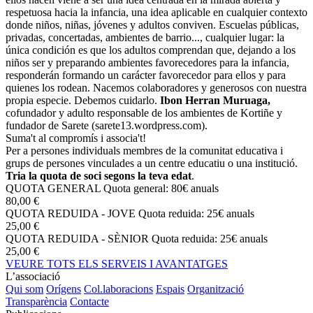
respetuosa hacia la infancia, una idea aplicable en cualquier contexto
donde niños, niñas, jóvenes y adultos conviven. Escuelas públicas,
privadas, concertadas, ambientes de barrio..., cualquier lugar: la
única condición es que los adultos comprendan que, dejando a los
niños ser y preparando ambientes favorecedores para la infancia,
responderán formando un carácter favorecedor para ellos y para
quienes los rodean. Nacemos colaboradores y generosos con nuestra
propia especie. Debemos cuidarlo.
Ibon Herran Muruaga,
cofundador y adulto responsable de los ambientes de Kortiñe y
fundador de Sarete (sarete13.wordpress.com).
Suma't al compromís i associa't!
Per a persones individuals membres de la comunitat educativa i
grups de persones vinculades a un centre educatiu o una institució.
Tria la quota de soci segons la teva edat
.
QUOTA GENERAL
Quota general: 80€ anuals
80,00 €
QUOTA REDUIDA - JOVE
Quota reduida: 25€ anuals
25,00 €
QUOTA REDUIDA - SÈNIOR
Quota reduida: 25€ anuals
25,00 €
VEURE TOTS ELS SERVEIS I AVANTATGES
L’associació
Qui som
Orígens
Col.laboracions
Espais
Organització
Transparència
Contacte