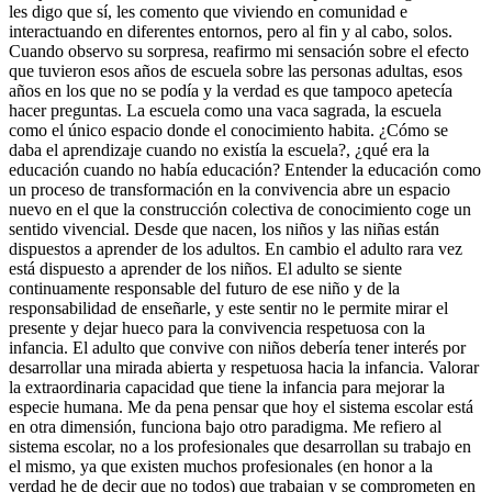
les digo que sí, les comento que viviendo en comunidad e
interactuando en diferentes entornos, pero al fin y al cabo, solos.
Cuando observo su sorpresa, reafirmo mi sensación sobre el efecto
que tuvieron esos años de escuela sobre las personas adultas, esos
años en los que no se podía y la verdad es que tampoco apetecía
hacer preguntas. La escuela como una vaca sagrada, la escuela
como el único espacio donde el conocimiento habita. ¿Cómo se
daba el aprendizaje cuando no existía la escuela?, ¿qué era la
educación cuando no había educación? Entender la educación como
un proceso de transformación en la convivencia abre un espacio
nuevo en el que la construcción colectiva de conocimiento coge un
sentido vivencial. Desde que nacen, los niños y las niñas están
dispuestos a aprender de los adultos. En cambio el adulto rara vez
está dispuesto a aprender de los niños. El adulto se siente
continuamente responsable del futuro de ese niño y de la
responsabilidad de enseñarle, y este sentir no le permite mirar el
presente y dejar hueco para la convivencia respetuosa con la
infancia. El adulto que convive con niños debería tener interés por
desarrollar una mirada abierta y respetuosa hacia la infancia. Valorar
la extraordinaria capacidad que tiene la infancia para mejorar la
especie humana. Me da pena pensar que hoy el sistema escolar está
en otra dimensión, funciona bajo otro paradigma. Me refiero al
sistema escolar, no a los profesionales que desarrollan su trabajo en
el mismo, ya que existen muchos profesionales (en honor a la
verdad he de decir que no todos) que trabajan y se comprometen en