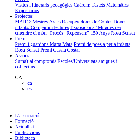
Visites i Itineraris pedagògics
Caàrem: Tastets Matemàtics
Exposicions
Projectes
MARC: Mestres Àvies Recuperadores de Contes
Dones i
infants: Compartim lectures
Exposicions “Mirades per
entendre el món"
Procés "Repensem"
150 Anys Rosa Sensat
Premis
Premi i guardons Marta Mata
Premi de poesia per a infants
Rosa Sensat
Premi Cassià Costal
Associa't
Suma't al compromís
Escoles/Universitats amigues i
col·lectius
CA
ca
es
L’associació
Formació
Actualitat
Publicacions
Biblioteca