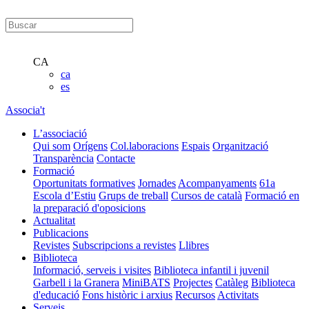
CA
ca
es
Associa't
L’associació
Qui som
Orígens
Col.laboracions
Espais
Organització
Transparència
Contacte
Formació
Oportunitats formatives
Jornades
Acompanyaments
61a
Escola d’Estiu
Grups de treball
Cursos de català
Formació en
la preparació d'oposicions
Actualitat
Publicacions
Revistes
Subscripcions a revistes
Llibres
Biblioteca
Informació, serveis i visites
Biblioteca infantil i juvenil
Garbell i la Granera
MiniBATS
Projectes
Catàleg
Biblioteca
d'educació
Fons històric i arxius
Recursos
Activitats
Serveis