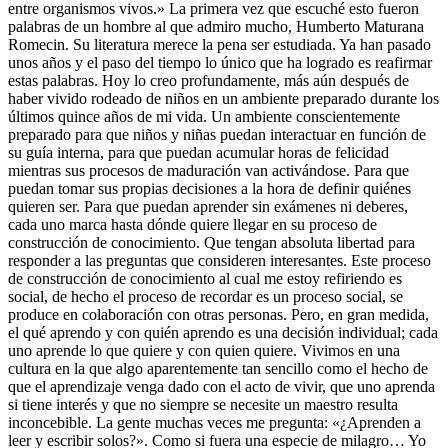
entre organismos vivos.» La primera vez que escuché esto fueron
palabras de un hombre al que admiro mucho, Humberto Maturana
Romecin. Su literatura merece la pena ser estudiada. Ya han pasado
unos años y el paso del tiempo lo único que ha logrado es reafirmar
estas palabras. Hoy lo creo profundamente, más aún después de
haber vivido rodeado de niños en un ambiente preparado durante los
últimos quince años de mi vida. Un ambiente conscientemente
preparado para que niños y niñas puedan interactuar en función de
su guía interna, para que puedan acumular horas de felicidad
mientras sus procesos de maduración van activándose. Para que
puedan tomar sus propias decisiones a la hora de definir quiénes
quieren ser. Para que puedan aprender sin exámenes ni deberes,
cada uno marca hasta dónde quiere llegar en su proceso de
construcción de conocimiento. Que tengan absoluta libertad para
responder a las preguntas que consideren interesantes. Este proceso
de construcción de conocimiento al cual me estoy refiriendo es
social, de hecho el proceso de recordar es un proceso social, se
produce en colaboración con otras personas. Pero, en gran medida,
el qué aprendo y con quién aprendo es una decisión individual; cada
uno aprende lo que quiere y con quien quiere. Vivimos en una
cultura en la que algo aparentemente tan sencillo como el hecho de
que el aprendizaje venga dado con el acto de vivir, que uno aprenda
si tiene interés y que no siempre se necesite un maestro resulta
inconcebible. La gente muchas veces me pregunta: «¿Aprenden a
leer y escribir solos?». Como si fuera una especie de milagro… Yo