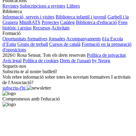
Publicacions
Revistes
Subscripcions a revistes
Llibres
Biblioteca
Informació, serveis i visites
Biblioteca infantil i juvenil
Garbell i la
Granera
MiniBATS
Projectes
Catàleg
Biblioteca d'educació
Fons
històric i arxius
Recursos
Activitats
Formació
Oportunitats formatives
Jornades
Acompanyaments
61a Escola
d’Estiu
Grups de treball
Cursos de català
Formació en la preparació
d'oposicions
2026© Rosa Sensat. Tots els drets reservats
Política de privacitat
Avís legal
Política de cookies
Drets de l'usuari
by Neorg
Segueix-nos
Subscriu-te al nostre butlletí!
Vols rebre informació sobre totes les novetats formatives I activitats
de l'Associació?
subscriu-t'hi
Compromesos amb l'educació