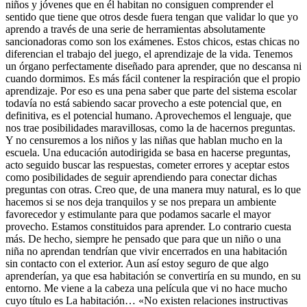
niños y jóvenes que en él habitan no consiguen comprender el
sentido que tiene que otros desde fuera tengan que validar lo que yo
aprendo a través de una serie de herramientas absolutamente
sancionadoras como son los exámenes. Estos chicos, estas chicas no
diferencian el trabajo del juego, el aprendizaje de la vida. Tenemos
un órgano perfectamente diseñado para aprender, que no descansa ni
cuando dormimos. Es más fácil contener la respiración que el propio
aprendizaje. Por eso es una pena saber que parte del sistema escolar
todavía no está sabiendo sacar provecho a este potencial que, en
definitiva, es el potencial humano. Aprovechemos el lenguaje, que
nos trae posibilidades maravillosas, como la de hacernos preguntas.
Y no censuremos a los niños y las niñas que hablan mucho en la
escuela. Una educación autodirigida se basa en hacerse preguntas,
acto seguido buscar las respuestas, cometer errores y aceptar estos
como posibilidades de seguir aprendiendo para conectar dichas
preguntas con otras. Creo que, de una manera muy natural, es lo que
hacemos si se nos deja tranquilos y se nos prepara un ambiente
favorecedor y estimulante para que podamos sacarle el mayor
provecho. Estamos constituidos para aprender. Lo contrario cuesta
más. De hecho, siempre he pensado que para que un niño o una
niña no aprendan tendrían que vivir encerrados en una habitación
sin contacto con el exterior. Aun así estoy seguro de que algo
aprenderían, ya que esa habitación se convertiría en su mundo, en su
entorno. Me viene a la cabeza una película que vi no hace mucho
cuyo título es La habitación… «No existen relaciones instructivas