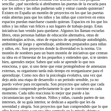
sencilla: ¿qué sucedería si abriéramos las puertas de la escuela para
que los niños y las niñas pudieran salir y entrar cuando quisieran?
Existen en España un montón de proyectos en los que las puertas
están abiertas para que los niños y las niñas que conviven en estos
espacios puedan marcharse cuando quieran. Espacios en los que los
niños y las niñas van felices a sus lugares de trabajo-juego. Estas
iniciativas han venido para quedarse. Algunos los llaman escuelas
libres, otras personas hablan de educación alternativa, otras de
metodologías activas, otras de espacios de aprendizaje autodirigido,
ambientes de juego y aprendizaje, ambientes preparados para niñas
y niños, etc. Son proyectos donde la diversidad es la norma. Un
montón de nombres para un buen montón de iniciativas que centran
su idea en el bienestar de los pequeños y entienden que, si te sientes
bien, aprendes mejor. Saben que solo se aprende lo que nos
emociona, y que, si uno tiene que estar protegiéndose de amenazas
externas, su organismo tarda más tiempo en reorganizarse para el
aprendizaje. Como nos dice la psicología evolutiva, una vez que
dejo atrás una etapa de desarrollo o un periodo sensible, ya no
puedo volver para recuperarla. Son proyectos que saben que cada
organismo comprende perfectamente lo que le conviene en cada
momento. Cada niño reacciona lo mejor que puede a las
circunstancias que lo rodean. Niños y niñas, cuando parten de sus
intereses, de su guía interior, se dedican a aquello que les da
serenidad y alegría. Son proyectos que han comprendido que lo que
ellos hacen viene a ser una idea centrada en la mirada abierta y