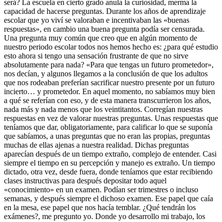
será? La escuela en cierto grado anula la curiosidad, merma la
capacidad de hacerse preguntas. Durante los años de aprendizaje
escolar que yo viví se valoraban e incentivaban las «buenas
respuestas», en cambio una buena pregunta podía ser censurada.
Una pregunta muy común que creo que en algún momento de
nuestro periodo escolar todos nos hemos hecho es: ¿para qué estudio
esto ahora si tengo una sensación frustrante de que no sirve
absolutamente para nada? «Para que tengas un futuro prometedor»,
nos decían, y algunos llegamos a la conclusión de que los adultos
que nos rodeaban preferían sacrificar nuestro presente por un futuro
incierto… y prometedor. En aquel momento, no sabíamos muy bien
a qué se referían con eso, y de esta manera transcurrieron los años,
nada más y nada menos que los veintitantos. Corregían nuestras
respuestas en vez de valorar nuestras preguntas. Unas respuestas que
teníamos que dar, obligatoriamente, para calificar lo que se suponía
que sabíamos, a unas preguntas que no eran las propias, preguntas
muchas de ellas ajenas a nuestra realidad. Dichas preguntas
aparecían después de un tiempo extraño, complejo de entender. Casi
siempre el tiempo en su percepción y manejo es extraño. Un tiempo
dictado, otra vez, desde fuera, donde teníamos que estar recibiendo
clases instructivas para después depositar todo aquel
«conocimiento» en un examen. Podían ser trimestres o incluso
semanas, y después siempre el dichoso examen. Ese papel que caía
en la mesa, ese papel que nos hacía temblar. ¿Qué tendrán los
exámenes?, me pregunto yo. Donde yo desarrollo mi trabajo, los