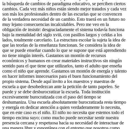
la búsqueda de cambios de paradigma educativo, se perciben ciertos
cambios. Cada vez más niños están siendo mejor tratados y cada vez
son más los profesionales dentro de las escuelas que se convencen
de la verdadera necesidad de un cambio. Esto traerá en un futuro no
muy lejano consecuencias incalculables. Pero me veo en la
obligación de insistir: desgraciadamente el sistema todavía funciona
bajo la mentalidad del siglo xviii, con pasillos largos y celdas a los
lados, totalmente carcelario. La estructura escolar la sujeta la idea de
que las teorías de la enseñanza funcionan. Se considera la idea de
que se puede enseñar cuando lo que se supone que está aprendiendo
no tiene ningún interés. Gastamos un montón de recursos
económicos y humanos en crear materiales instructivos sin ningún
sentido para el que tiene que utilizarlos, tanto el adulto que enseña
como el niño que aprende. Gastamos un montón de energía y talento
en hacer informes innecesarios para el buen funcionamiento del
propio sistema. Desde aquí invito a los maestros y maestras de
escuela a que desobedezcan ante la petición de tanto papeleo. Se
puede y se debe desburocratizar la escuela. Toda institución
excesivamente burocratizada con el paso del tiempo se
deshumaniza. Una escuela absolutamente burocratizada resta tiempo
y energía en dedicar atención a quien verdaderamente lo necesita,
que en este caso es el niño. El niño no necesita que estemos todo el
tiempo encima suyo; como mucho puede necesitar sentir nuestra
presencia cercana y respetuosa hacia su necesidad de interactuar de
una manera libre y espontánea con el entorno que nosotros como