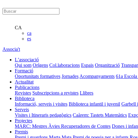
CA
ca
es
Associa't
L’associació
Qui som
Orígens
Col.laboracions
Espais
Organització
Transpar
Formació
Oportunitats formatives
Jornades
Acompanyaments
61a Escola
Actualitat
Publicacions
Revistes
Subscripcions a revistes
Llibres
Biblioteca
Informació, serveis i visites
Biblioteca infantil i juvenil
Garbell 
Serveis
Visites i Itineraris pedagògics
Caàrem: Tastets Matemàtics
Expo
Projectes
MARC: Mestres Àvies Recuperadores de Contes
Dones i infan
Premis
Premi i guardons Marta Mata
Premi de poesia per a infants Ros