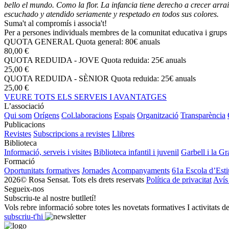
bello el mundo. Como la flor. La infancia tiene derecho a crecer arr
escuchado y atendido seriamente y respetado en todos sus colores.
Suma't al compromís i associa't!
Per a persones individuals membres de la comunitat educativa i grups 
QUOTA GENERAL
Quota general: 80€ anuals
80,00 €
QUOTA REDUIDA - JOVE
Quota reduida: 25€ anuals
25,00 €
QUOTA REDUIDA - SÈNIOR
Quota reduida: 25€ anuals
25,00 €
VEURE TOTS ELS SERVEIS I AVANTATGES
L’associació
Qui som
Orígens
Col.laboracions
Espais
Organització
Transparència
Publicacions
Revistes
Subscripcions a revistes
Llibres
Biblioteca
Informació, serveis i visites
Biblioteca infantil i juvenil
Garbell i la Gr
Formació
Oportunitats formatives
Jornades
Acompanyaments
61a Escola d’Esti
2026© Rosa Sensat. Tots els drets reservats
Política de privacitat
Avís
Segueix-nos
Subscriu-te al nostre butlletí!
Vols rebre informació sobre totes les novetats formatives I activitats d
subscriu-t'hi