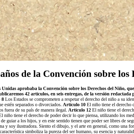
años de la Convención sobre los 
 Unidas aprobaba la Conven­ción sobre los Derechos del Niño, que 
ublicaremos 42 artículos, en seis entregas, de la versión redactad
 8
Los Estados se comprometen a respetar el derecho del niño a su iden
ue estén separados o divorciados.
Artículo 10
El niño tiene el derecho 
s fuera de su país de manera ilegal.
Artículo 12
El niño tiene el derech
l niño tiene el derecho de poder decir lo que piensa, utilizando los me
de guiar a los hijos, y en este sentido tienen que poder ser libres de seg
 y soy ilustradora. Siento el dibujo, y el arte en general, como una f
aracterística simboliza la pureza del ser humano, su esencia y naturali