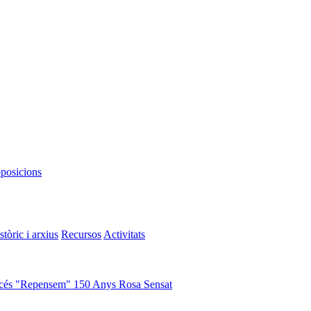
oposicions
stòric i arxius
Recursos
Activitats
cés "Repensem"
150 Anys Rosa Sensat