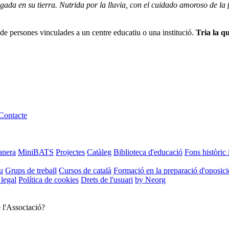
aigada en su tierra. Nutrida por la lluvia, con el cuidado amoroso de 
de persones vinculades a un centre educatiu o una institució.
Tria la qu
Contacte
anera
MiniBATS
Projectes
Catàleg
Biblioteca d'educació
Fons històric 
u
Grups de treball
Cursos de català
Formació en la preparació d'oposic
 legal
Política de cookies
Drets de l'usuari
by Neorg
e l'Associació?