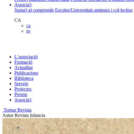
Associa't
Suma't al compromís
Escoles/Universitats amigues i col·lectius
CA
ca
es
L’associació
Formació
Actualitat
Publicacions
Biblioteca
Serveis
Projectes
Premis
Associa't
Tornar Revista
Autor
Revista Infancia