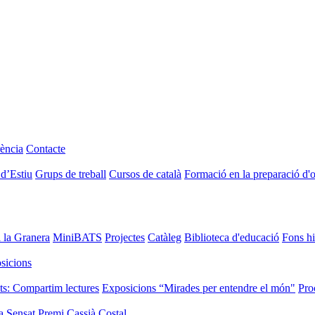
ència
Contacte
 d’Estiu
Grups de treball
Cursos de català
Formació en la preparació d'
i la Granera
MiniBATS
Projectes
Catàleg
Biblioteca d'educació
Fons hi
sicions
ts: Compartim lectures
Exposicions “Mirades per entendre el món"
Pro
a Sensat
Premi Cassià Costal