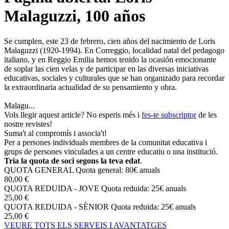
Malaguzzi, 100 años
Se cumplen, este 23 de febrero, cien años del nacimiento de Loris
Malaguzzi (1920-1994). En Correggio, localidad natal del pedagogo
italiano, y en Reggio Emilia hemos tenido la ocasión emocionante
de soplar las cien velas y de participar en las diversas iniciativas
educativas, sociales y culturales que se han organizado para recordar
la extraordinaria actualidad de su pensamiento y obra.
Malagu...
Vols llegir aquest article? No esperis més i
fes-te subscriptor
de les
nostre revistes!
Suma't al compromís i associa't!
Per a persones individuals membres de la comunitat educativa i
grups de persones vinculades a un centre educatiu o una institució.
Tria la quota de soci segons la teva edat
.
QUOTA GENERAL
Quota general: 80€ anuals
80,00 €
QUOTA REDUIDA - JOVE
Quota reduida: 25€ anuals
25,00 €
QUOTA REDUIDA - SÈNIOR
Quota reduida: 25€ anuals
25,00 €
VEURE TOTS ELS SERVEIS I AVANTATGES