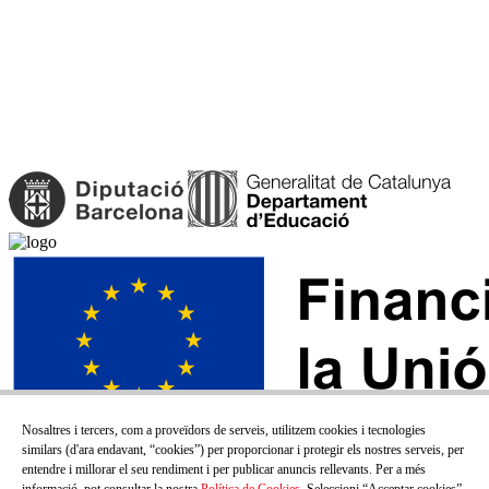
Nosaltres i tercers, com a proveïdors de serveis, utilitzem cookies i tecnologies
similars (d'ara endavant, “cookies”) per proporcionar i protegir els nostres serveis, per
entendre i millorar el seu rendiment i per publicar anuncis rellevants. Per a més