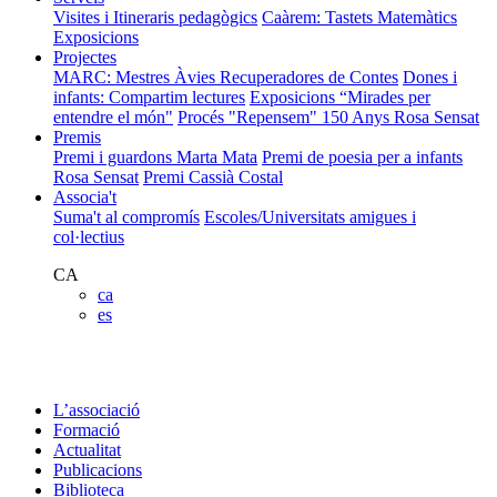
Visites i Itineraris pedagògics
Caàrem: Tastets Matemàtics
Exposicions
Projectes
MARC: Mestres Àvies Recuperadores de Contes
Dones i
infants: Compartim lectures
Exposicions “Mirades per
entendre el món"
Procés "Repensem"
150 Anys Rosa Sensat
Premis
Premi i guardons Marta Mata
Premi de poesia per a infants
Rosa Sensat
Premi Cassià Costal
Associa't
Suma't al compromís
Escoles/Universitats amigues i
col·lectius
CA
ca
es
L’associació
Formació
Actualitat
Publicacions
Biblioteca