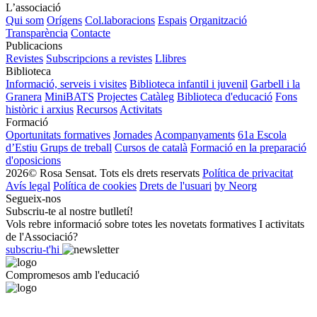
L’associació
Qui som
Orígens
Col.laboracions
Espais
Organització
Transparència
Contacte
Publicacions
Revistes
Subscripcions a revistes
Llibres
Biblioteca
Informació, serveis i visites
Biblioteca infantil i juvenil
Garbell i la
Granera
MiniBATS
Projectes
Catàleg
Biblioteca d'educació
Fons
històric i arxius
Recursos
Activitats
Formació
Oportunitats formatives
Jornades
Acompanyaments
61a Escola
d’Estiu
Grups de treball
Cursos de català
Formació en la preparació
d'oposicions
2026© Rosa Sensat. Tots els drets reservats
Política de privacitat
Avís legal
Política de cookies
Drets de l'usuari
by Neorg
Segueix-nos
Subscriu-te al nostre butlletí!
Vols rebre informació sobre totes les novetats formatives I activitats
de l'Associació?
subscriu-t'hi
Compromesos amb l'educació