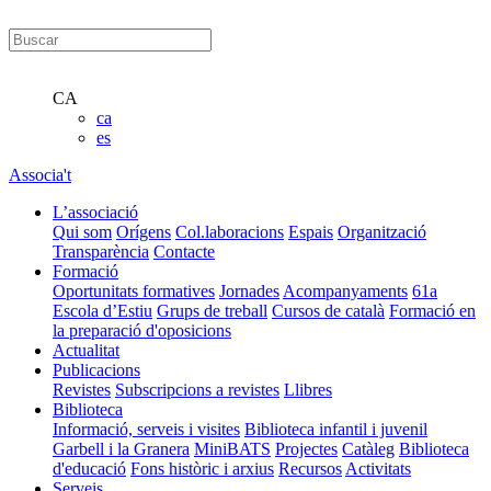
CA
ca
es
Associa't
L’associació
Qui som
Orígens
Col.laboracions
Espais
Organització
Transparència
Contacte
Formació
Oportunitats formatives
Jornades
Acompanyaments
61a
Escola d’Estiu
Grups de treball
Cursos de català
Formació en
la preparació d'oposicions
Actualitat
Publicacions
Revistes
Subscripcions a revistes
Llibres
Biblioteca
Informació, serveis i visites
Biblioteca infantil i juvenil
Garbell i la Granera
MiniBATS
Projectes
Catàleg
Biblioteca
d'educació
Fons històric i arxius
Recursos
Activitats
Serveis