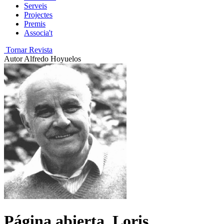
Serveis
Projectes
Premis
Associa't
Tornar Revista
Autor
Alfredo Hoyuelos
Página abierta. Loris