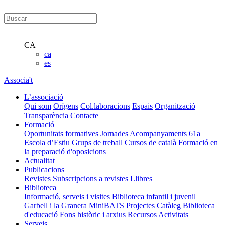
CA
ca
es
Associa't
L’associació
Qui som
Orígens
Col.laboracions
Espais
Organització
Transparència
Contacte
Formació
Oportunitats formatives
Jornades
Acompanyaments
61a
Escola d’Estiu
Grups de treball
Cursos de català
Formació en
la preparació d'oposicions
Actualitat
Publicacions
Revistes
Subscripcions a revistes
Llibres
Biblioteca
Informació, serveis i visites
Biblioteca infantil i juvenil
Garbell i la Granera
MiniBATS
Projectes
Catàleg
Biblioteca
d'educació
Fons històric i arxius
Recursos
Activitats
Serveis