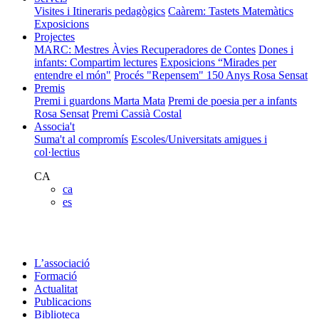
Visites i Itineraris pedagògics
Caàrem: Tastets Matemàtics
Exposicions
Projectes
MARC: Mestres Àvies Recuperadores de Contes
Dones i
infants: Compartim lectures
Exposicions “Mirades per
entendre el món"
Procés "Repensem"
150 Anys Rosa Sensat
Premis
Premi i guardons Marta Mata
Premi de poesia per a infants
Rosa Sensat
Premi Cassià Costal
Associa't
Suma't al compromís
Escoles/Universitats amigues i
col·lectius
CA
ca
es
L’associació
Formació
Actualitat
Publicacions
Biblioteca