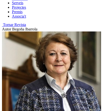
Serveis
Projectes
Premis
Associa't
Tornar Revista
Autor
Begoña Ibarrola