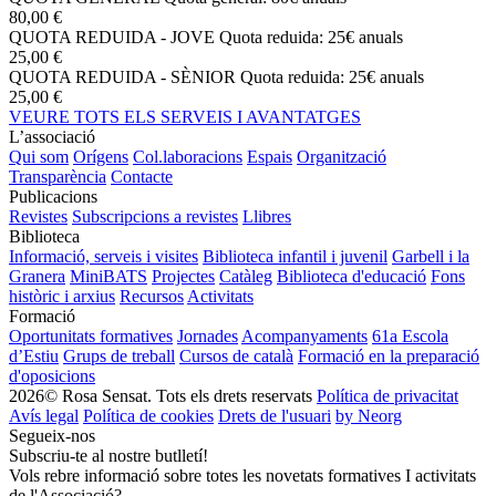
80,00 €
QUOTA REDUIDA - JOVE
Quota reduida: 25€ anuals
25,00 €
QUOTA REDUIDA - SÈNIOR
Quota reduida: 25€ anuals
25,00 €
VEURE TOTS ELS SERVEIS I AVANTATGES
L’associació
Qui som
Orígens
Col.laboracions
Espais
Organització
Transparència
Contacte
Publicacions
Revistes
Subscripcions a revistes
Llibres
Biblioteca
Informació, serveis i visites
Biblioteca infantil i juvenil
Garbell i la
Granera
MiniBATS
Projectes
Catàleg
Biblioteca d'educació
Fons
històric i arxius
Recursos
Activitats
Formació
Oportunitats formatives
Jornades
Acompanyaments
61a Escola
d’Estiu
Grups de treball
Cursos de català
Formació en la preparació
d'oposicions
2026© Rosa Sensat. Tots els drets reservats
Política de privacitat
Avís legal
Política de cookies
Drets de l'usuari
by Neorg
Segueix-nos
Subscriu-te al nostre butlletí!
Vols rebre informació sobre totes les novetats formatives I activitats
de l'Associació?