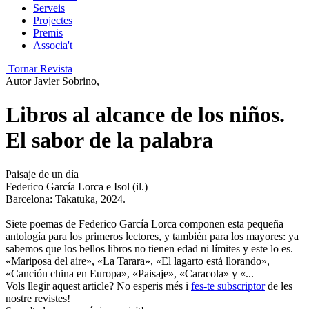
Serveis
Projectes
Premis
Associa't
Tornar Revista
Autor
Javier Sobrino,
Libros al alcance de los niños.
El sabor de la palabra
Paisaje de un día
Federico García Lorca e Isol (il.)
Barcelona: Takatuka, 2024.
Siete poemas de Federico García Lorca componen esta pequeña
antología para los primeros lectores, y también para los mayores: ya
sabemos que los bellos libros no tie­nen edad ni límites y este lo es.
«Mariposa del aire», «La Tarara», «El lagarto está llorando»,
«Canción china en Europa», «Paisaje», «Cara­cola» y «...
Vols llegir aquest article? No esperis més i
fes-te subscriptor
de les
nostre revistes!