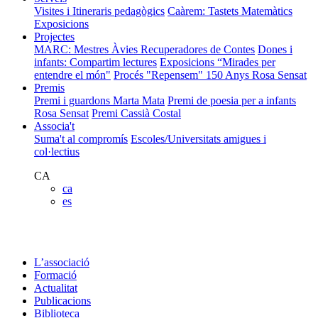
Visites i Itineraris pedagògics
Caàrem: Tastets Matemàtics
Exposicions
Projectes
MARC: Mestres Àvies Recuperadores de Contes
Dones i
infants: Compartim lectures
Exposicions “Mirades per
entendre el món"
Procés "Repensem"
150 Anys Rosa Sensat
Premis
Premi i guardons Marta Mata
Premi de poesia per a infants
Rosa Sensat
Premi Cassià Costal
Associa't
Suma't al compromís
Escoles/Universitats amigues i
col·lectius
CA
ca
es
L’associació
Formació
Actualitat
Publicacions
Biblioteca