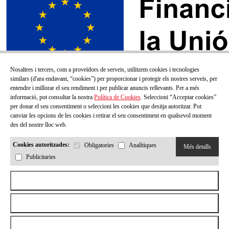
Nosaltres i tercers, com a proveïdors de serveis, utilitzem cookies i tecnologies
similars (d'ara endavant, “cookies”) per proporcionar i protegir els nostres serveis, per
entendre i millorar el seu rendiment i per publicar anuncis rellevants. Per a més
informació, pot consultar la nostra
Política de Cookies
. Seleccioni “Acceptar cookies”
per donar el seu consentiment o seleccioni les cookies que desitja autoritzar. Pot
canviar les opcions de les cookies i retirar el seu consentiment en qualsevol moment
des del nostre lloc web.
Cookies autoritzades:
Obligatories
Analítiques
Més detalls
Publicitaries
SUBSCRIU-TE AL NOSTRE BUTLLETÍ!
Aceptar todas las cookies
Correu electrónic
Rebutjar totes les cookies
Permetre la selecció
He llegit i accepto la
Política de privacitat