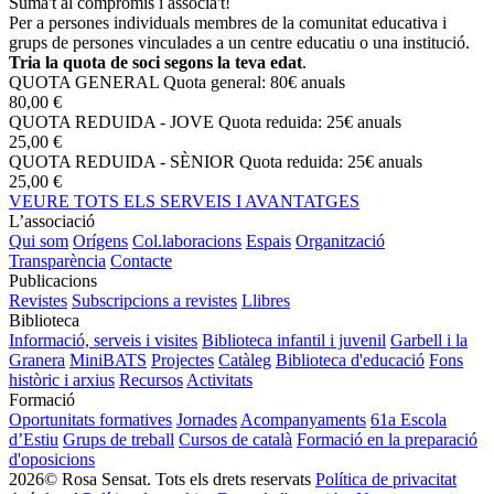
Suma't al compromís i associa't!
Per a persones individuals membres de la comunitat educativa i
grups de persones vinculades a un centre educatiu o una institució.
Tria la quota de soci segons la teva edat
.
QUOTA GENERAL
Quota general: 80€ anuals
80,00 €
QUOTA REDUIDA - JOVE
Quota reduida: 25€ anuals
25,00 €
QUOTA REDUIDA - SÈNIOR
Quota reduida: 25€ anuals
25,00 €
VEURE TOTS ELS SERVEIS I AVANTATGES
L’associació
Qui som
Orígens
Col.laboracions
Espais
Organització
Transparència
Contacte
Publicacions
Revistes
Subscripcions a revistes
Llibres
Biblioteca
Informació, serveis i visites
Biblioteca infantil i juvenil
Garbell i la
Granera
MiniBATS
Projectes
Catàleg
Biblioteca d'educació
Fons
històric i arxius
Recursos
Activitats
Formació
Oportunitats formatives
Jornades
Acompanyaments
61a Escola
d’Estiu
Grups de treball
Cursos de català
Formació en la preparació
d'oposicions
2026© Rosa Sensat. Tots els drets reservats
Política de privacitat