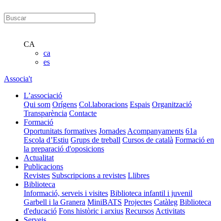
CA
ca
es
Associa't
L’associació
Qui som
Orígens
Col.laboracions
Espais
Organització
Transparència
Contacte
Formació
Oportunitats formatives
Jornades
Acompanyaments
61a
Escola d’Estiu
Grups de treball
Cursos de català
Formació en
la preparació d'oposicions
Actualitat
Publicacions
Revistes
Subscripcions a revistes
Llibres
Biblioteca
Informació, serveis i visites
Biblioteca infantil i juvenil
Garbell i la Granera
MiniBATS
Projectes
Catàleg
Biblioteca
d'educació
Fons històric i arxius
Recursos
Activitats
Serveis