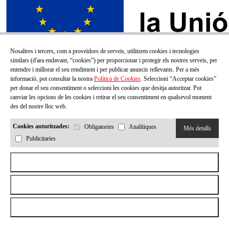
Nosaltres i tercers, com a proveïdors de serveis, utilitzem cookies i tecnologies
similars (d'ara endavant, “cookies”) per proporcionar i protegir els nostres serveis, per
entendre i millorar el seu rendiment i per publicar anuncis rellevants. Per a més
informació, pot consultar la nostra
Política de Cookies
. Seleccioni “Acceptar cookies”
per donar el seu consentiment o seleccioni les cookies que desitja autoritzar. Pot
canviar les opcions de les cookies i retirar el seu consentiment en qualsevol moment
des del nostre lloc web.
Cookies autoritzades:
Obligatories
Analítiques
Més detalls
Publicitaries
SUBSCRIU-TE AL NOSTRE BUTLLETÍ!
Aceptar todas las cookies
Correu electrónic
Rebutjar totes les cookies
Permetre la selecció
He llegit i accepto la
Política de privacitat
Enviar