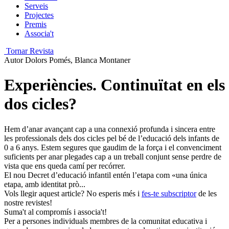
Serveis
Projectes
Premis
Associa't
Tornar Revista
Autor
Dolors Pomés, Blanca Montaner
Experiències. Continuïtat en els
dos cicles?
Hem d’anar avançant cap a una connexió profunda i sincera entre
les professionals dels dos cicles pel bé de l’educació dels infants de
0 a 6 anys. Estem segures que gaudim de la força i el convenciment
suficients per anar plegades cap a un treball conjunt sense perdre de
vista que ens queda camí per recórrer.
El nou Decret d’edu­cació infantil entén l’etapa com «una única
etapa, amb identitat prò...
Vols llegir aquest article? No esperis més i
fes-te subscriptor
de les
nostre revistes!
Suma't al compromís i associa't!
Per a persones individuals membres de la comunitat educativa i