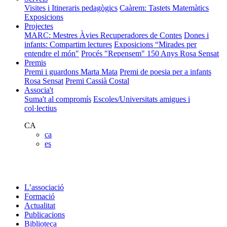
Visites i Itineraris pedagògics
Caàrem: Tastets Matemàtics
Exposicions
Projectes
MARC: Mestres Àvies Recuperadores de Contes
Dones i
infants: Compartim lectures
Exposicions “Mirades per
entendre el món"
Procés "Repensem"
150 Anys Rosa Sensat
Premis
Premi i guardons Marta Mata
Premi de poesia per a infants
Rosa Sensat
Premi Cassià Costal
Associa't
Suma't al compromís
Escoles/Universitats amigues i
col·lectius
CA
ca
es
L’associació
Formació
Actualitat
Publicacions
Biblioteca