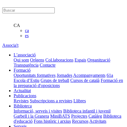
CA
ca
es
Associa't
L’associació
Qui som
Orígens
Col.laboracions
Espais
Organització
Transparència
Contacte
Formació
Oportunitats formatives
Jornades
Acompanyaments
61a
Escola d’Estiu
Grups de treball
Cursos de català
Formació en
la preparació d'oposicions
Actualitat
Publicacions
Revistes
Subscripcions a revistes
Llibres
Biblioteca
Informació, serveis i visites
Biblioteca infantil i juvenil
Garbell i la Granera
MiniBATS
Projectes
Catàleg
Biblioteca
d'educació
Fons històric i arxius
Recursos
Activitats
Serveis