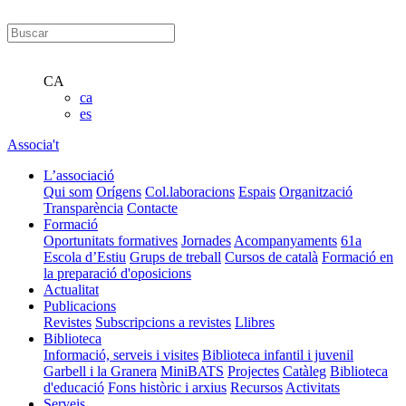
CA
ca
es
Associa't
L’associació
Qui som
Orígens
Col.laboracions
Espais
Organització
Transparència
Contacte
Formació
Oportunitats formatives
Jornades
Acompanyaments
61a
Escola d’Estiu
Grups de treball
Cursos de català
Formació en
la preparació d'oposicions
Actualitat
Publicacions
Revistes
Subscripcions a revistes
Llibres
Biblioteca
Informació, serveis i visites
Biblioteca infantil i juvenil
Garbell i la Granera
MiniBATS
Projectes
Catàleg
Biblioteca
d'educació
Fons històric i arxius
Recursos
Activitats
Serveis