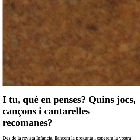
I tu, què en penses? Quins jocs,
cançons i cantarelles
recomanes?
Des de la revista Infància, llancem la pregunta i esperem la vostra