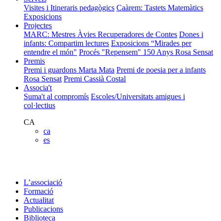
Visites i Itineraris pedagògics
Caàrem: Tastets Matemàtics
Exposicions
Projectes
MARC: Mestres Àvies Recuperadores de Contes
Dones i
infants: Compartim lectures
Exposicions “Mirades per
entendre el món"
Procés "Repensem"
150 Anys Rosa Sensat
Premis
Premi i guardons Marta Mata
Premi de poesia per a infants
Rosa Sensat
Premi Cassià Costal
Associa't
Suma't al compromís
Escoles/Universitats amigues i
col·lectius
CA
ca
es
L’associació
Formació
Actualitat
Publicacions
Biblioteca