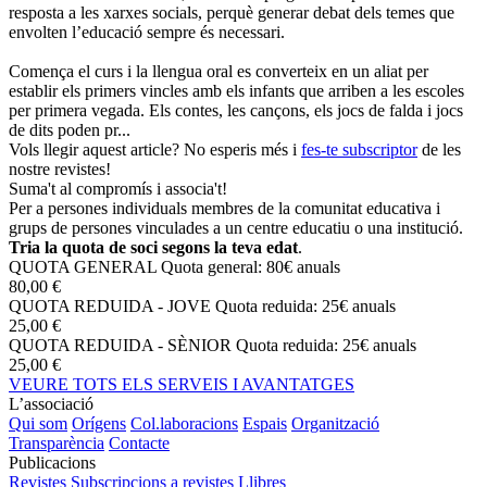
resposta a les xarxes socials, perquè generar debat dels temes que
envolten l’educació sempre és necessari.
Comença el curs i la llengua oral es converteix en un aliat per
establir els primers vincles amb els infants que arriben a les escoles
per primera vegada. Els contes, les cançons, els jocs de falda i jocs
de dits poden pr...
Vols llegir aquest article? No esperis més i
fes-te subscriptor
de les
nostre revistes!
Suma't al compromís i associa't!
Per a persones individuals membres de la comunitat educativa i
grups de persones vinculades a un centre educatiu o una institució.
Tria la quota de soci segons la teva edat
.
QUOTA GENERAL
Quota general: 80€ anuals
80,00 €
QUOTA REDUIDA - JOVE
Quota reduida: 25€ anuals
25,00 €
QUOTA REDUIDA - SÈNIOR
Quota reduida: 25€ anuals
25,00 €
VEURE TOTS ELS SERVEIS I AVANTATGES
L’associació
Qui som
Orígens
Col.laboracions
Espais
Organització
Transparència
Contacte
Publicacions
Revistes
Subscripcions a revistes
Llibres