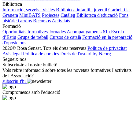
Biblioteca
Informació, serveis i visites
Biblioteca infantil i juvenil
Garbell i la
Granera
MiniBATS
Projectes
Catàleg
Biblioteca d'educació
Fons
històric i arxius
Recursos
Activitats
Formació
Oportunitats formatives
Jornades
Acompanyaments
61a Escola
d’Estiu
Grups de treball
Cursos de català
Formació en la preparació
d'oposicions
2026© Rosa Sensat. Tots els drets reservats
Política de privacitat
Avís legal
Política de cookies
Drets de l'usuari
by Neorg
Segueix-nos
Subscriu-te al nostre butlletí!
Vols rebre informació sobre totes les novetats formatives I activitats
de l'Associació?
subscriu-t'hi
Compromesos amb l'educació