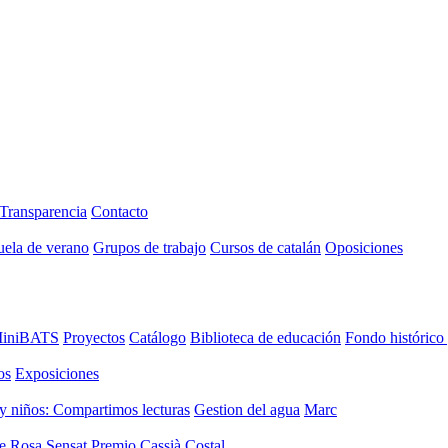
Transparencia
Contacto
uela de verano
Grupos de trabajo
Cursos de catalán
Oposiciones
iniBATS
Proyectos
Catálogo
Biblioteca de educación
Fondo histórico
os
Exposiciones
y niños: Compartimos lecturas
Gestion del agua
Marc
de Rosa Sensat
Premio Cassià Costal