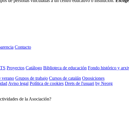
os de personas vinculadas a un centro educativo o institución.
Escoge
arencia
Contacto
ATS
Proyectos
Catálogo
Biblioteca de educación
Fondo histórico y arxi
e verano
Grupos de trabajo
Cursos de catalán
Oposiciones
cidad
Aviso legal
Política de cookies
Drets de l'usuari
by Neorg
ctividades de la Asociación?