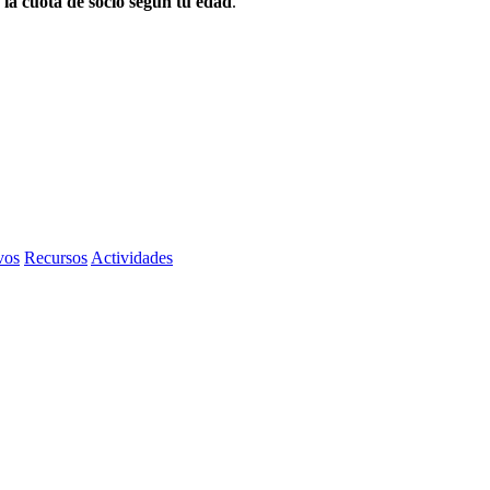
 la cuota de socio según tu edad
.
vos
Recursos
Actividades