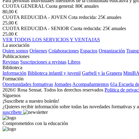
Para personas individuales miembros de la comunidad educativa y grup
CUOTA GENERAL
Cuota general: 80€ anuales
80,00 €
CUOTA REDUCIDA - JOVEN
Cota reducida: 25€ anuales
25,00 €
CUOTA REDUCIDA - SENIOR
Cuota reducida: 25€ anuales
25,00 €
VER TODOS LOS SERVICIOS Y VENTAJAS
La asociación
Quien somos
Orígenes
Colaboraciones
Espacios
Organización
Transp
Publicaciones
Revistas
Suscripciones a revistas
Libros
Biblioteca
Información
Biblioteca infantil y juvenil
Garbell y la Granera
MiniB
Formación
Oportunidades formativas
Jornades
Acompañamientos
61a Escuela d
2026© Rosa Sensat. Todos los derechos reservados
Politica de priva
Síguenos
¡Suscríbete a nuestro boletín!
¿Quieres recibir información sobre todas las novedades formativas y a
suscríbete
Comprometidos con la educación