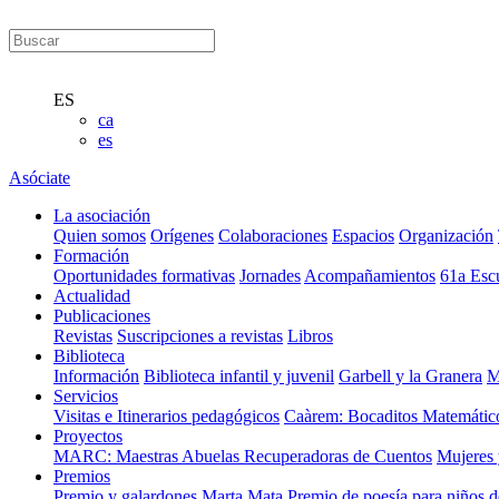
ES
ca
es
Asóciate
La asociación
Quien somos
Orígenes
Colaboraciones
Espacios
Organización
Formación
Oportunidades formativas
Jornades
Acompañamientos
61a Esc
Actualidad
Publicaciones
Revistas
Suscripciones a revistas
Libros
Biblioteca
Información
Biblioteca infantil y juvenil
Garbell y la Granera
M
Servicios
Visitas e Itinerarios pedagógicos
Caàrem: Bocaditos Matemátic
Proyectos
MARC: Maestras Abuelas Recuperadoras de Cuentos
Mujeres 
Premios
Premio y galardones Marta Mata
Premio de poesía para niños 