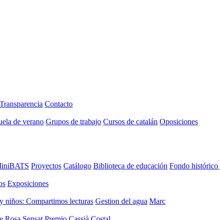
Transparencia
Contacto
uela de verano
Grupos de trabajo
Cursos de catalán
Oposiciones
iniBATS
Proyectos
Catálogo
Biblioteca de educación
Fondo histórico
os
Exposiciones
y niños: Compartimos lecturas
Gestion del agua
Marc
de Rosa Sensat
Premio Cassià Costal