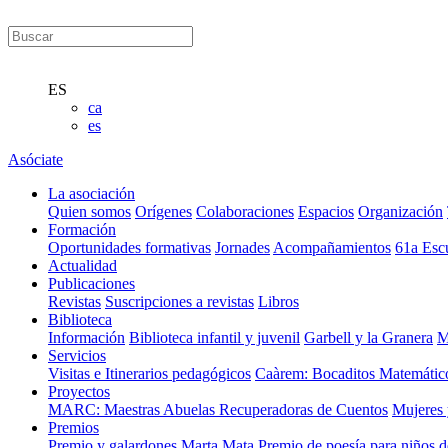
ES
ca
es
Asóciate
La asociación
Quien somos
Orígenes
Colaboraciones
Espacios
Organización
Formación
Oportunidades formativas
Jornades
Acompañamientos
61a Esc
Actualidad
Publicaciones
Revistas
Suscripciones a revistas
Libros
Biblioteca
Información
Biblioteca infantil y juvenil
Garbell y la Granera
M
Servicios
Visitas e Itinerarios pedagógicos
Caàrem: Bocaditos Matemátic
Proyectos
MARC: Maestras Abuelas Recuperadoras de Cuentos
Mujeres 
Premios
Premio y galardones Marta Mata
Premio de poesía para niños 