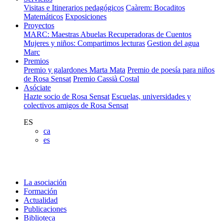
Visitas e Itinerarios pedagógicos
Caàrem: Bocaditos
Matemáticos
Exposiciones
Proyectos
MARC: Maestras Abuelas Recuperadoras de Cuentos
Mujeres y niños: Compartimos lecturas
Gestion del agua
Marc
Premios
Premio y galardones Marta Mata
Premio de poesía para niños
de Rosa Sensat
Premio Cassià Costal
Asóciate
Hazte socio de Rosa Sensat
Escuelas, universidades y
colectivos amigos de Rosa Sensat
ES
ca
es
La asociación
Formación
Actualidad
Publicaciones
Biblioteca