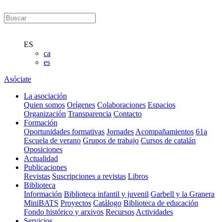
ES
ca
es
Asóciate
La asociación
Quien somos
Orígenes
Colaboraciones
Espacios
Organización
Transparencia
Contacto
Formación
Oportunidades formativas
Jornades
Acompañamientos
61a
Escuela de verano
Grupos de trabajo
Cursos de catalán
Oposiciones
Actualidad
Publicaciones
Revistas
Suscripciones a revistas
Libros
Biblioteca
Información
Biblioteca infantil y juvenil
Garbell y la Granera
MiniBATS
Proyectos
Catálogo
Biblioteca de educación
Fondo histórico y arxivos
Recursos
Actividades
Servicios