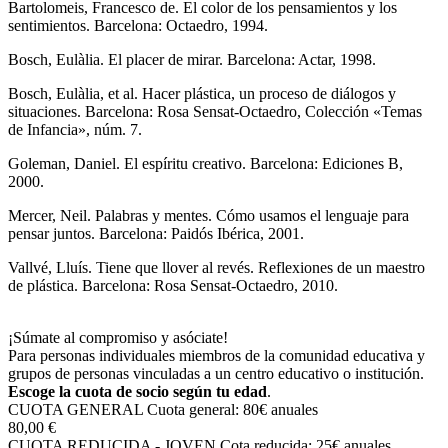
Bartolomeis, Francesco de
.
El color de los pensamientos y los
sentimientos
. Barcelona: Octaedro, 1994.
Bosch, Eulàlia
.
El placer de mirar
. Barcelona: Actar, 1998.
Bosch, Eulàlia
,
et al. Hacer plástica,
un proceso de diálogos y
situaciones
. Barcelona: Rosa Sensat-Octa­e­dro, Colección «Temas
de Infan­cia», núm. 7.
Goleman, Daniel
.
El espíritu creativo
. Barcelona: Ediciones B,
2000.
Mercer, Neil
.
Palabras y mentes. Cómo usamos el lenguaje para
pensar juntos
. Barcelona: Paidós Ibé­ri­ca, 2001.
Vallvé, Lluís
.
Tiene que llover al revés. Reflexiones de un maestro
de plástica
. Barcelona: Rosa Sensat-Octa­edro, 2010.
¡Súmate al compromiso y asóciate!
Para personas individuales miembros de la comunidad educativa y
grupos de personas vinculadas a un centro educativo o institución.
Escoge la cuota de socio según tu edad
.
CUOTA GENERAL
Cuota general: 80€ anuales
80,00 €
CUOTA REDUCIDA - JOVEN
Cota reducida: 25€ anuales