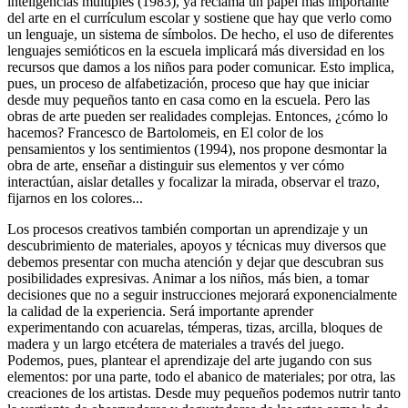
inteligencias múltiples
(1983), ya reclama un papel más importante
del arte en el currículum escolar y sostiene que hay que verlo como
un lenguaje, un sistema de símbolos. De hecho, el uso de diferentes
lenguajes semióticos en la escuela implicará más diversidad en los
recursos que damos a los niños para poder comunicar. Esto implica,
pues, un proceso de alfabetización, proceso que hay que iniciar
desde muy pequeños tanto en casa como en la escuela. Pero las
obras de arte pueden ser realidades complejas. Entonces, ¿cómo lo
hacemos? Francesco de Bartolomeis, en
El color de los
pensamientos y los sentimientos
(1994), nos propone desmontar la
obra de arte, enseñar a distinguir sus elementos y ver cómo
interactúan, aislar detalles y focalizar la mirada, observar el trazo,
fijarnos en los colores...
Los procesos creativos también comportan un aprendizaje y un
descubrimiento de materiales, apoyos y técnicas muy diversos que
debemos presentar con mucha atención y dejar que descubran sus
posibilidades expresivas. Animar a los niños, más bien, a tomar
decisiones que no a seguir instrucciones mejorará exponencialmente
la calidad de la experiencia. Será importante aprender
experimentando con acuarelas, témperas, tizas, arcilla, bloques de
madera y un largo etcétera de materiales a través del juego.
Podemos, pues, plantear el aprendizaje del arte jugando con sus
elementos: por una parte, todo el abanico de materiales; por otra, las
creaciones de los artistas. Desde muy pequeños podemos nutrir tanto