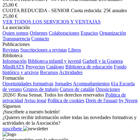
25,00 €
CUOTA REDUCIDA - SENIOR
Cuota reducida: 25€ anuales
25,00 €
VER TODOS LOS SERVICIOS Y VENTAJAS
La asociación
Quien somos
Orígenes
Colaboraciones
Espacios
Organización
Transparencia
Contacto
Publicaciones
Revistas
Suscripciones a revistas
Libros
Biblioteca
Información
Biblioteca infantil y juvenil
Garbell y la Granera
MiniBATS
Proyectos
Catálogo
Biblioteca de educación
Fondo
histórico y arxivos
Recursos
Actividades
Formación
Oportunidades formativas
Jornades
Acompañamientos
61a Escuela
de verano
Grupos de trabajo
Cursos de catalán
Oposiciones
2026© Rosa Sensat. Todos los derechos reservados
Politica de
privacidad
Aviso legal
Política de cookies
Drets de l'usuari
by Neorg
Síguenos
¡Suscríbete a nuestro boletín!
¿Quieres recibir información sobre todas las novedades formativas y
actividades de la Asociación?
suscríbete
Comprometidos con la educación