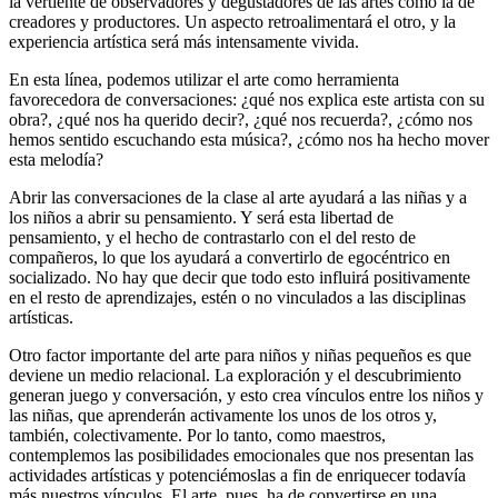
la vertiente de observadores y degustadores de las artes como la de
creadores y productores. Un aspecto retroalimentará el otro, y la
experiencia artística será más intensamente vivida.
En esta línea, podemos utilizar el arte como herramienta
favorecedora de conversaciones: ¿qué nos explica este artista con su
obra?, ¿qué nos ha querido decir?, ¿qué nos recuerda?, ¿cómo nos
hemos sentido escuchando esta música?, ¿cómo nos ha hecho mover
esta melodía?
Abrir las conversaciones de la clase al arte ayudará a las niñas y a
los niños a abrir su pensamiento. Y será esta libertad de
pensamiento, y el hecho de contrastarlo con el del resto de
compañeros, lo que los ayudará a convertirlo de egocéntrico en
socializado. No hay que decir que todo esto influirá positivamente
en el resto de aprendizajes, estén o no vinculados a las disciplinas
artísticas.
Otro factor importante del arte para niños y niñas pequeños es que
deviene un medio relacional. La exploración y el descubrimiento
generan juego y conversación, y esto crea vínculos entre los niños y
las niñas, que aprenderán activamente los unos de los otros y,
también, colectivamente. Por lo tanto, como maestros,
contemplemos las posibilidades
emocionales que nos presentan las
actividades artísticas y potenciémoslas a fin de enriquecer todavía
más nuestros vínculos. El arte, pues, ha de convertirse en una