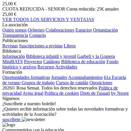
25,00 €
CUOTA REDUCIDA - SENIOR
Cuota reducida: 25€ anuales
25,00 €
VER TODOS LOS SERVICIOS Y VENTAJAS
La asociación
Quien somos
Orígenes
Colaboraciones
Espacios
Organización
Transparencia
Contacto
Publicaciones
Revistas
Suscripciones a revistas
Libros
Biblioteca
Información
Biblioteca infantil y juvenil
Garbell y la Granera
MiniBATS
Proyectos
Catálogo
Biblioteca de educación
Fondo
histórico y arxivos
Recursos
Actividades
Formación
Oportunidades formativas
Jornades
Acompañamientos
61a Escuela
de verano
Grupos de trabajo
Cursos de catalán
Oposiciones
2026© Rosa Sensat. Todos los derechos reservados
Politica de
privacidad
Aviso legal
Política de cookies
Drets de l'usuari
by Neorg
Síguenos
¡Suscríbete a nuestro boletín!
¿Quieres recibir información sobre todas las novedades formativas y
actividades de la Asociación?
suscríbete
Comprometidos con la educación