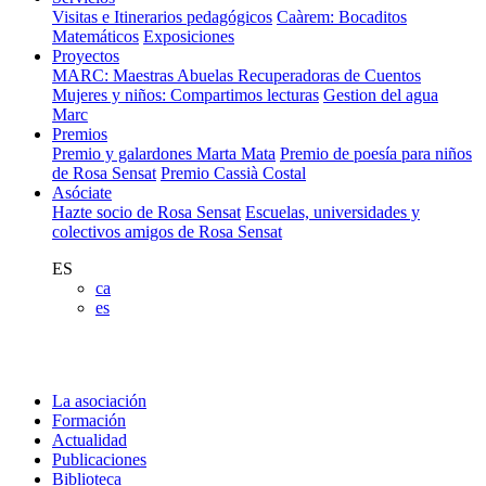
Visitas e Itinerarios pedagógicos
Caàrem: Bocaditos
Matemáticos
Exposiciones
Proyectos
MARC: Maestras Abuelas Recuperadoras de Cuentos
Mujeres y niños: Compartimos lecturas
Gestion del agua
Marc
Premios
Premio y galardones Marta Mata
Premio de poesía para niños
de Rosa Sensat
Premio Cassià Costal
Asóciate
Hazte socio de Rosa Sensat
Escuelas, universidades y
colectivos amigos de Rosa Sensat
ES
ca
es
La asociación
Formación
Actualidad
Publicaciones
Biblioteca