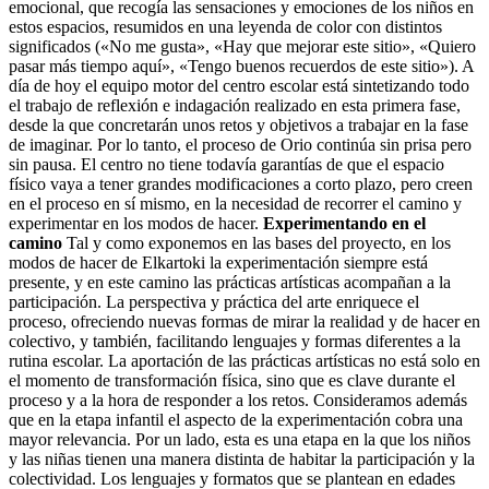
emocional, que recogía las sensaciones y emociones de los niños en
estos espacios, resumidos en una leyenda de color con distintos
significados («No me gusta», «Hay que mejorar este sitio», «Quiero
pasar más tiempo aquí», «Tengo buenos recuerdos de este sitio»). A
día de hoy el equipo motor del centro escolar está sintetizando todo
el trabajo de reflexión e indagación realizado en esta primera fase,
desde la que concretarán unos retos y objetivos a trabajar en la fase
de imaginar. Por lo tanto, el proceso de Orio continúa sin prisa pero
sin pausa. El centro no tiene todavía garantías de que el espacio
físico vaya a tener grandes modificaciones a corto plazo, pero creen
en el proceso en sí mismo, en la necesidad de recorrer el camino y
experimentar en los modos de hacer.
Experimentando en el
camino
Tal y como exponemos en las bases del proyecto, en los
modos de hacer de Elkartoki la experimentación siempre está
presente, y en este camino las prácticas artísticas acompañan a la
participación. La perspectiva y práctica del arte enriquece el
proceso, ofreciendo nuevas formas de mirar la realidad y de hacer en
colectivo, y también, facilitando lenguajes y formas diferentes a la
rutina escolar. La aportación de las prácticas artísticas no está solo en
el momento de transformación física, sino que es clave durante el
proceso y a la hora de responder a los retos. Consideramos además
que en la etapa infantil el aspecto de la experimentación cobra una
mayor relevancia. Por un lado, esta es una etapa en la que los niños
y las niñas tienen una manera distinta de habitar la participación y la
colectividad. Los lenguajes y formatos que se plantean en edades