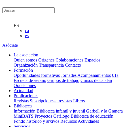
ES
ca
es
Asóciate
La asociación
Quien somos
Orígenes
Colaboraciones
Espacios
Organización
Transparencia
Contacto
Formación
Oportunidades formativas
Jornades
Acompañamientos
61a
Escuela de verano
Grupos de trabajo
Cursos de catalán
Oposiciones
Actualidad
Publicaciones
Revistas
Suscripciones a revistas
Libros
Biblioteca
Información
Biblioteca infantil y juvenil
Garbell y la Granera
MiniBATS
Proyectos
Catálogo
Biblioteca de educación
Fondo histórico y arxivos
Recursos
Actividades
Servicios