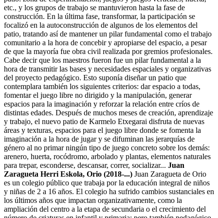
etc., y los grupos de trabajo se mantuvieron hasta la fase de
construcción. En la última fase, transformar, la participación se
focalizó en la autoconstrucción de algunos de los elementos del
patio, tratando así de mantener un pilar fundamental como el trabajo
comunitario a la hora de concebir y apropiarse del espacio, a pesar
de que la mayoría fue obra civil realizada por gremios profesionales.
Cabe decir que los maestros fueron fue un pilar fundamental a la
hora de transmitir las bases y necesidades espaciales y organizativas
del proyecto pedagógico. Esto suponía diseñar un patio que
contemplara también los siguientes criterios: dar espacio a todas,
fomentar el juego libre no dirigido y la manipulación, generar
espacios para la imaginación y reforzar la relación entre críos de
distintas edades. Después de muchos meses de creación, aprendizaje
y trabajo, el nuevo patio de Kar­melo Etxegarai disfruta de nuevas
áreas y texturas, espacios para el juego libre donde se fomenta la
imaginación a la hora de jugar y se difuminan las jerarquías de
género al no primar ningún tipo de juego concreto sobre los demás:
arenero, huerta, rocódromo, arbolado y plantas, elementos naturales
para trepar, esconderse, descansar, correr, socializar...
Juan
Zaragueta Herri Eskola, Orio (2018-...)
Juan Zaragueta de Orio
es un colegio público que trabaja por la educación integral de niños
y niñas de 2 a 16 años. El colegio ha sufrido cambios sustanciales en
los últimos años que impactan organizativamente, como la
ampliación del centro a la etapa de secundaria o el crecimiento del
número de criaturas en infantil y primaria; pero también pedagógico,