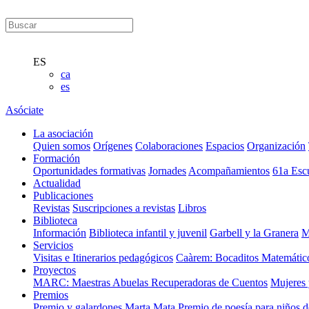
ES
ca
es
Asóciate
La asociación
Quien somos
Orígenes
Colaboraciones
Espacios
Organización
Formación
Oportunidades formativas
Jornades
Acompañamientos
61a Esc
Actualidad
Publicaciones
Revistas
Suscripciones a revistas
Libros
Biblioteca
Información
Biblioteca infantil y juvenil
Garbell y la Granera
M
Servicios
Visitas e Itinerarios pedagógicos
Caàrem: Bocaditos Matemátic
Proyectos
MARC: Maestras Abuelas Recuperadoras de Cuentos
Mujeres 
Premios
Premio y galardones Marta Mata
Premio de poesía para niños 