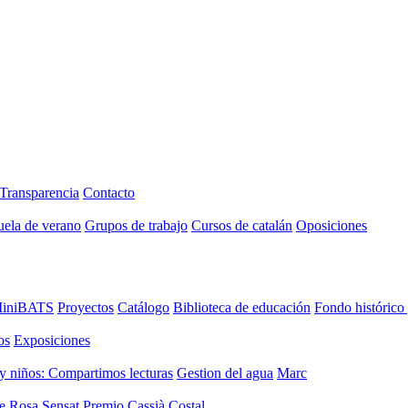
Transparencia
Contacto
uela de verano
Grupos de trabajo
Cursos de catalán
Oposiciones
iniBATS
Proyectos
Catálogo
Biblioteca de educación
Fondo histórico
os
Exposiciones
y niños: Compartimos lecturas
Gestion del agua
Marc
de Rosa Sensat
Premio Cassià Costal