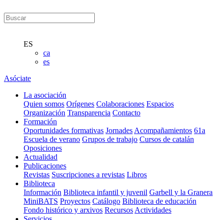
ES
ca
es
Asóciate
La asociación
Quien somos
Orígenes
Colaboraciones
Espacios
Organización
Transparencia
Contacto
Formación
Oportunidades formativas
Jornades
Acompañamientos
61a
Escuela de verano
Grupos de trabajo
Cursos de catalán
Oposiciones
Actualidad
Publicaciones
Revistas
Suscripciones a revistas
Libros
Biblioteca
Información
Biblioteca infantil y juvenil
Garbell y la Granera
MiniBATS
Proyectos
Catálogo
Biblioteca de educación
Fondo histórico y arxivos
Recursos
Actividades
Servicios