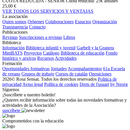
CUOTA REDUCIDA - SENIOR
Cuota reducida: 25€ anuales
25,00 €
VER TODOS LOS SERVICIOS Y VENTAJAS
La asociación
Quien somos
Orígenes
Colaboraciones
Espacios
Organización
Transparencia
Contacto
Publicaciones
Revistas
Suscripciones a revistas
Libros
Biblioteca
Información
Biblioteca infantil y juvenil
Garbell y la Granera
MiniBATS
Proyectos
Catálogo
Biblioteca de educación
Fondo
histórico y arxivos
Recursos
Actividades
Formación
Oportunidades formativas
Jornades
Acompañamientos
61a Escuela
de verano
Grupos de trabajo
Cursos de catalán
Oposiciones
2026© Rosa Sensat. Todos los derechos reservados
Politica de
privacidad
Aviso legal
Política de cookies
Drets de l'usuari
by Neorg
Síguenos
¡Suscríbete a nuestro boletín!
¿Quieres recibir información sobre todas las novedades formativas y
actividades de la Asociación?
suscríbete
Comprometidos con la educación