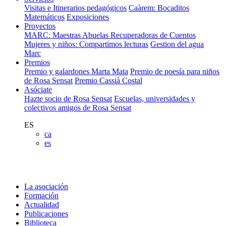
Visitas e Itinerarios pedagógicos
Caàrem: Bocaditos
Matemáticos
Exposiciones
Proyectos
MARC: Maestras Abuelas Recuperadoras de Cuentos
Mujeres y niños: Compartimos lecturas
Gestion del agua
Marc
Premios
Premio y galardones Marta Mata
Premio de poesía para niños
de Rosa Sensat
Premio Cassià Costal
Asóciate
Hazte socio de Rosa Sensat
Escuelas, universidades y
colectivos amigos de Rosa Sensat
ES
ca
es
La asociación
Formación
Actualidad
Publicaciones
Biblioteca