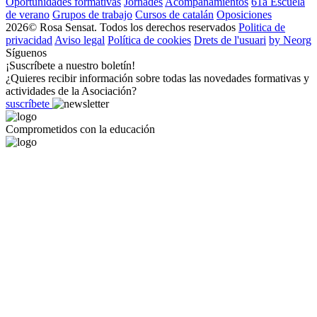
Oportunidades formativas
Jornades
Acompañamientos
61a Escuela
de verano
Grupos de trabajo
Cursos de catalán
Oposiciones
2026© Rosa Sensat. Todos los derechos reservados
Politica de
privacidad
Aviso legal
Política de cookies
Drets de l'usuari
by Neorg
Síguenos
¡Suscríbete a nuestro boletín!
¿Quieres recibir información sobre todas las novedades formativas y
actividades de la Asociación?
suscríbete
Comprometidos con la educación