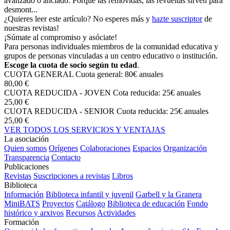
avanzado o anclado. Porque las removidas, las revueltas sirven para
desmont...
¿Quieres leer este artículo? No esperes más y
hazte suscriptor
de
nuestras revistas!
¡Súmate al compromiso y asóciate!
Para personas individuales miembros de la comunidad educativa y
grupos de personas vinculadas a un centro educativo o institución.
Escoge la cuota de socio según tu edad
.
CUOTA GENERAL
Cuota general: 80€ anuales
80,00 €
CUOTA REDUCIDA - JOVEN
Cota reducida: 25€ anuales
25,00 €
CUOTA REDUCIDA - SENIOR
Cuota reducida: 25€ anuales
25,00 €
VER TODOS LOS SERVICIOS Y VENTAJAS
La asociación
Quien somos
Orígenes
Colaboraciones
Espacios
Organización
Transparencia
Contacto
Publicaciones
Revistas
Suscripciones a revistas
Libros
Biblioteca
Información
Biblioteca infantil y juvenil
Garbell y la Granera
MiniBATS
Proyectos
Catálogo
Biblioteca de educación
Fondo
histórico y arxivos
Recursos
Actividades
Formación