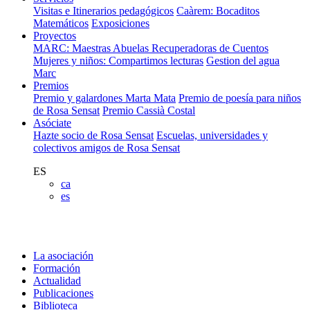
Visitas e Itinerarios pedagógicos
Caàrem: Bocaditos
Matemáticos
Exposiciones
Proyectos
MARC: Maestras Abuelas Recuperadoras de Cuentos
Mujeres y niños: Compartimos lecturas
Gestion del agua
Marc
Premios
Premio y galardones Marta Mata
Premio de poesía para niños
de Rosa Sensat
Premio Cassià Costal
Asóciate
Hazte socio de Rosa Sensat
Escuelas, universidades y
colectivos amigos de Rosa Sensat
ES
ca
es
La asociación
Formación
Actualidad
Publicaciones
Biblioteca