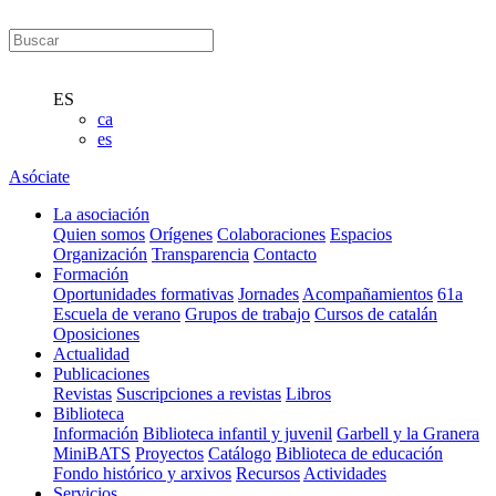
ES
ca
es
Asóciate
La asociación
Quien somos
Orígenes
Colaboraciones
Espacios
Organización
Transparencia
Contacto
Formación
Oportunidades formativas
Jornades
Acompañamientos
61a
Escuela de verano
Grupos de trabajo
Cursos de catalán
Oposiciones
Actualidad
Publicaciones
Revistas
Suscripciones a revistas
Libros
Biblioteca
Información
Biblioteca infantil y juvenil
Garbell y la Granera
MiniBATS
Proyectos
Catálogo
Biblioteca de educación
Fondo histórico y arxivos
Recursos
Actividades
Servicios