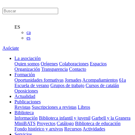
ES
ca
es
Asóciate
La asociación
Quien somos
Orígenes
Colaboraciones
Espacios
Organización
Transparencia
Contacto
Formación
Oportunidades formativas
Jornades
Acompañamientos
61a
Escuela de verano
Grupos de trabajo
Cursos de catalán
Oposiciones
Actualidad
Publicaciones
Revistas
Suscripciones a revistas
Libros
Biblioteca
Información
Biblioteca infantil y juvenil
Garbell y la Granera
MiniBATS
Proyectos
Catálogo
Biblioteca de educación
Fondo histórico y arxivos
Recursos
Actividades
Servicios