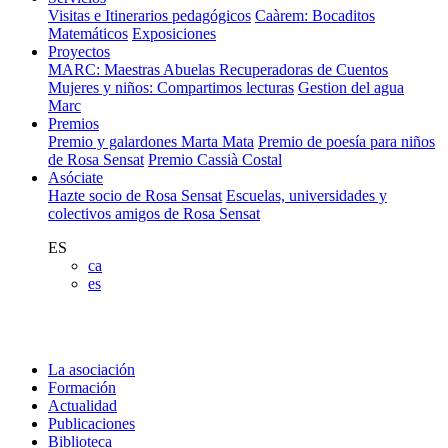
Visitas e Itinerarios pedagógicos
Caàrem: Bocaditos
Matemáticos
Exposiciones
Proyectos
MARC: Maestras Abuelas Recuperadoras de Cuentos
Mujeres y niños: Compartimos lecturas
Gestion del agua
Marc
Premios
Premio y galardones Marta Mata
Premio de poesía para niños
de Rosa Sensat
Premio Cassià Costal
Asóciate
Hazte socio de Rosa Sensat
Escuelas, universidades y
colectivos amigos de Rosa Sensat
ES
ca
es
La asociación
Formación
Actualidad
Publicaciones
Biblioteca