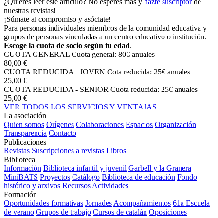
¿Quieres leer este artículo? No esperes más y
hazte suscriptor
de
nuestras revistas!
¡Súmate al compromiso y asóciate!
Para personas individuales miembros de la comunidad educativa y
grupos de personas vinculadas a un centro educativo o institución.
Escoge la cuota de socio según tu edad
.
CUOTA GENERAL
Cuota general: 80€ anuales
80,00 €
CUOTA REDUCIDA - JOVEN
Cota reducida: 25€ anuales
25,00 €
CUOTA REDUCIDA - SENIOR
Cuota reducida: 25€ anuales
25,00 €
VER TODOS LOS SERVICIOS Y VENTAJAS
La asociación
Quien somos
Orígenes
Colaboraciones
Espacios
Organización
Transparencia
Contacto
Publicaciones
Revistas
Suscripciones a revistas
Libros
Biblioteca
Información
Biblioteca infantil y juvenil
Garbell y la Granera
MiniBATS
Proyectos
Catálogo
Biblioteca de educación
Fondo
histórico y arxivos
Recursos
Actividades
Formación
Oportunidades formativas
Jornades
Acompañamientos
61a Escuela
de verano
Grupos de trabajo
Cursos de catalán
Oposiciones