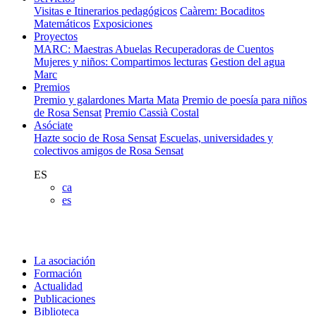
Visitas e Itinerarios pedagógicos
Caàrem: Bocaditos
Matemáticos
Exposiciones
Proyectos
MARC: Maestras Abuelas Recuperadoras de Cuentos
Mujeres y niños: Compartimos lecturas
Gestion del agua
Marc
Premios
Premio y galardones Marta Mata
Premio de poesía para niños
de Rosa Sensat
Premio Cassià Costal
Asóciate
Hazte socio de Rosa Sensat
Escuelas, universidades y
colectivos amigos de Rosa Sensat
ES
ca
es
La asociación
Formación
Actualidad
Publicaciones
Biblioteca