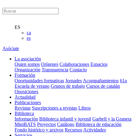
ES
ca
es
Asóciate
La asociación
Quien somos
Orígenes
Colaboraciones
Espacios
Organización
Transparencia
Contacto
Formación
Oportunidades formativas
Jornades
Acompañamientos
61a
Escuela de verano
Grupos de trabajo
Cursos de catalán
Oposiciones
Actualidad
Publicaciones
Revistas
Suscripciones a revistas
Libros
Biblioteca
Información
Biblioteca infantil y juvenil
Garbell y la Granera
MiniBATS
Proyectos
Catálogo
Biblioteca de educación
Fondo histórico y arxivos
Recursos
Actividades
Servicios