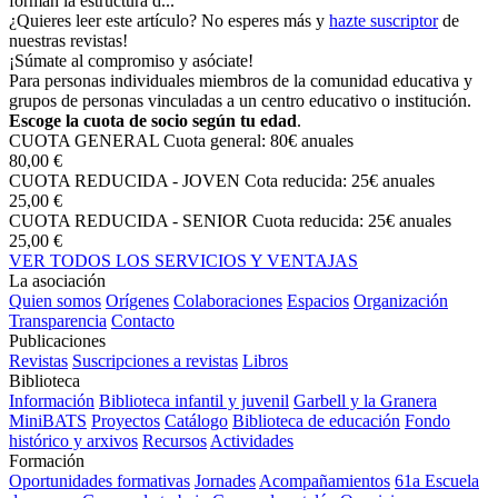
forman la estructura d...
¿Quieres leer este artículo? No esperes más y
hazte suscriptor
de
nuestras revistas!
¡Súmate al compromiso y asóciate!
Para personas individuales miembros de la comunidad educativa y
grupos de personas vinculadas a un centro educativo o institución.
Escoge la cuota de socio según tu edad
.
CUOTA GENERAL
Cuota general: 80€ anuales
80,00 €
CUOTA REDUCIDA - JOVEN
Cota reducida: 25€ anuales
25,00 €
CUOTA REDUCIDA - SENIOR
Cuota reducida: 25€ anuales
25,00 €
VER TODOS LOS SERVICIOS Y VENTAJAS
La asociación
Quien somos
Orígenes
Colaboraciones
Espacios
Organización
Transparencia
Contacto
Publicaciones
Revistas
Suscripciones a revistas
Libros
Biblioteca
Información
Biblioteca infantil y juvenil
Garbell y la Granera
MiniBATS
Proyectos
Catálogo
Biblioteca de educación
Fondo
histórico y arxivos
Recursos
Actividades
Formación
Oportunidades formativas
Jornades
Acompañamientos
61a Escuela