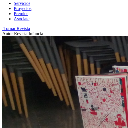
Servicios
Proyectos
Premios
Asóciate
Tornar Revista
Autor
Revista Infancia