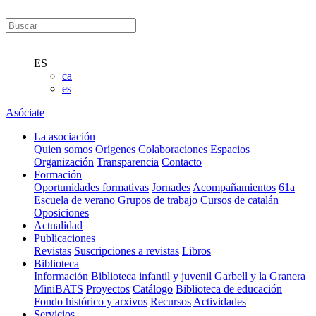
ES
ca
es
Asóciate
La asociación
Quien somos
Orígenes
Colaboraciones
Espacios
Organización
Transparencia
Contacto
Formación
Oportunidades formativas
Jornades
Acompañamientos
61a
Escuela de verano
Grupos de trabajo
Cursos de catalán
Oposiciones
Actualidad
Publicaciones
Revistas
Suscripciones a revistas
Libros
Biblioteca
Información
Biblioteca infantil y juvenil
Garbell y la Granera
MiniBATS
Proyectos
Catálogo
Biblioteca de educación
Fondo histórico y arxivos
Recursos
Actividades
Servicios