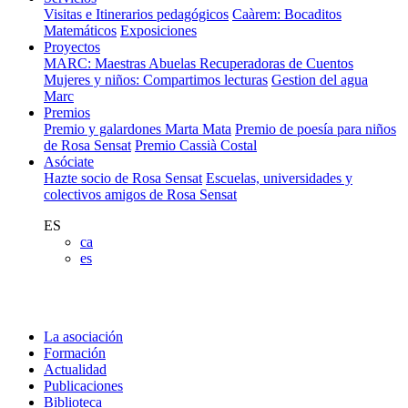
Visitas e Itinerarios pedagógicos
Caàrem: Bocaditos
Matemáticos
Exposiciones
Proyectos
MARC: Maestras Abuelas Recuperadoras de Cuentos
Mujeres y niños: Compartimos lecturas
Gestion del agua
Marc
Premios
Premio y galardones Marta Mata
Premio de poesía para niños
de Rosa Sensat
Premio Cassià Costal
Asóciate
Hazte socio de Rosa Sensat
Escuelas, universidades y
colectivos amigos de Rosa Sensat
ES
ca
es
La asociación
Formación
Actualidad
Publicaciones
Biblioteca