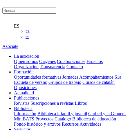
ES
ca
es
Asóciate
La asociación
Quien somos
Orígenes
Colaboraciones
Espacios
Organización
Transparencia
Contacto
Formación
Oportunidades formativas
Jornades
Acompañamientos
61a
Escuela de verano
Grupos de trabajo
Cursos de catalán
Oposiciones
Actualidad
Publicaciones
Revistas
Suscripciones a revistas
Libros
Biblioteca
Información
Biblioteca infantil y juvenil
Garbell y la Granera
MiniBATS
Proyectos
Catálogo
Biblioteca de educación
Fondo histórico y arxivos
Recursos
Actividades
Servicios