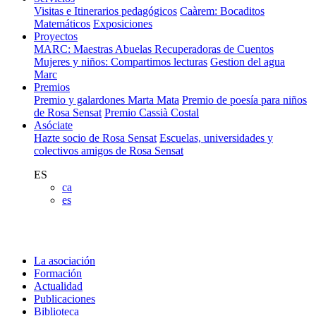
Visitas e Itinerarios pedagógicos
Caàrem: Bocaditos
Matemáticos
Exposiciones
Proyectos
MARC: Maestras Abuelas Recuperadoras de Cuentos
Mujeres y niños: Compartimos lecturas
Gestion del agua
Marc
Premios
Premio y galardones Marta Mata
Premio de poesía para niños
de Rosa Sensat
Premio Cassià Costal
Asóciate
Hazte socio de Rosa Sensat
Escuelas, universidades y
colectivos amigos de Rosa Sensat
ES
ca
es
La asociación
Formación
Actualidad
Publicaciones
Biblioteca