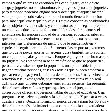
vamos y qué valores se esconden tras cada lugar y cada objeto.
Juego y juguetes no son sinónimos. El juego es ajeno a los juguetes,
pero tampoco podemos engañarnos y decir que cualquier material
vale, porque no todo vale y no todo el mundo tiene la formación
para saber qué vale y qué no vale. Es clave conocer las posibilidades
de los objetos, características y combinatorias para llegar a preparar
un contexto educativo que fomente el libre descubrimiento y el
aprendizaje. Es responsabilidad de la persona educadora saber en
qué momento evolutivo se encuentra cada niño, cuáles son sus
intereses, sus preferencias de juego y qué le puede motivar y
espolear a seguir aprendiendo. Si tenemos las respuestas, veremos
que lo que le puede aportar un arcoíris quizá también se lo aporten
un conjunto de palos y troncos… Porque el juego es mucho más que
un juguete. Nos preocupa la banalización de lo que se populariza,
pero a la vez sabemos que lo popular es una puerta abierta para
llegar a muchas personas, casas y escuelas que pueden empezar a
pensar en el juego y en la infancia de otra manera. Una vez hecha la
reflexión y la investigación, seguramente la pregunta ya no será
cuántos o qué juguetes debemos tener en las escuelas. La pregunta
debería ser saber cuántos y qué espacios para el juego nos
corresponde ofrecer si queremos hablar de calidad educativa. Una
pregunta se resuelve pagando y la otra, pensando. Y pensar a veces
cuesta y cansa. Quizá la formación nunca debería mirar los objetos y
debería mirar más a la infancia, para caminar hacia una verdadera
mejora y transformación educativa a partir de la reflexión y no de la