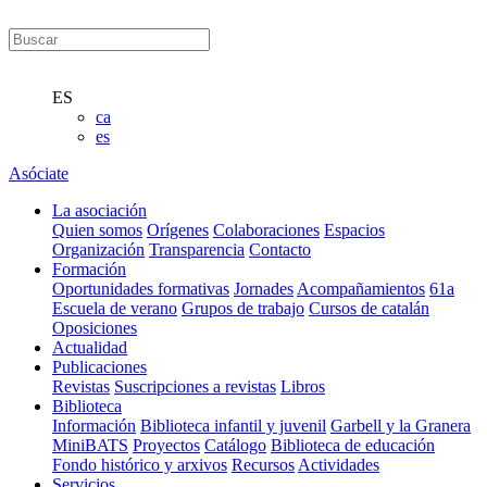
ES
ca
es
Asóciate
La asociación
Quien somos
Orígenes
Colaboraciones
Espacios
Organización
Transparencia
Contacto
Formación
Oportunidades formativas
Jornades
Acompañamientos
61a
Escuela de verano
Grupos de trabajo
Cursos de catalán
Oposiciones
Actualidad
Publicaciones
Revistas
Suscripciones a revistas
Libros
Biblioteca
Información
Biblioteca infantil y juvenil
Garbell y la Granera
MiniBATS
Proyectos
Catálogo
Biblioteca de educación
Fondo histórico y arxivos
Recursos
Actividades
Servicios