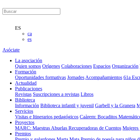
ES
ca
es
Asóciate
La asociación
Quien somos
Orígenes
Colaboraciones
Espacios
Organización
Formación
Oportunidades formativas
Jornades
Acompañamientos
61a Esc
Actualidad
Publicaciones
Revistas
Suscripciones a revistas
Libros
Biblioteca
Información
Biblioteca infantil y juvenil
Garbell y la Granera
M
Servicios
Visitas e Itinerarios pedagógicos
Caàrem: Bocaditos Matemátic
Proyectos
MARC: Maestras Abuelas Recuperadoras de Cuentos
Mujeres 
Premios
Premio y galardones Marta Mata
Premio de poesía para niños 