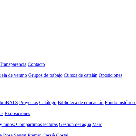
Transparencia
Contacto
uela de verano
Grupos de trabajo
Cursos de catalán
Oposiciones
iniBATS
Proyectos
Catálogo
Biblioteca de educación
Fondo histórico
os
Exposiciones
y niños: Compartimos lecturas
Gestion del agua
Marc
de Rosa Sensat
Premio Cassià Costal