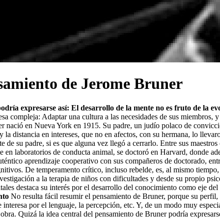
ensamiento de Jerome Bruner
ía expresarse así: El desarrollo de la mente no es fruto de la evol
compleja: Adaptar una cultura a las necesidades de sus miembros, y a
nació en Nueva York en 1915. Su padre, un judío polaco de conviccion
y la distancia en intereses, que no en afectos, con su hermana, lo lleva
rte de su padre, si es que alguna vez llegó a cerrarlo. Entre sus maest
nte en laboratorios de conducta animal, se doctoró en Harvard, donde a
 auténtico aprendizaje cooperativo con sus compañeros de doctorado, ent
nitivos. De temperamento crítico, incluso rebelde, es, al mismo tiempo,
stigación a la terapia de niños con dificultades y desde su propio psico
ales destaca su interés por el desarrollo del conocimiento como eje del d
nto
No resulta fácil resumir el pensamiento de Bruner, porque su perfil,
e interesa por el lenguaje, la percepción, etc. Y, de un modo muy especi
u obra. Quizá la idea central del pensamiento de Bruner podría expresarse