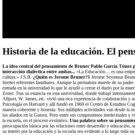
Historia de la educación. El p
La idea central del pensamiento de Bruner Pablo García Túnez podr
interacción dialéctica entre ambas...
«La Educación… es una empresa 
cultura.» J.S.B.
¿Quién es Jerome Bruner?1
Jerome Seymour Bruner 
fuertes referentes familiares. Aunque la prematura muerte de su padre 
entrada en la universidad lo que le ayudó a cerrar el duelo por la mue
Zener. Tras su estancia en esta universidad, donde trabajó intensame
Allport, W. James, etc. vivió una rica experiencia de colaboración y
Psicología en Harvard y allí fundó en 1960 el Centro de Estudios Cog
manera coherente y honesta. Sus múltiples actividades van desde la inve
los aliados en la Guerra. Pero entre sus compromisos intelectuales y vit
la escuela, en el proceso evolutivo.
Una palabra sobre su pensamie
preocupación básica por las relaciones entre desarrollo y educación, s
su interés por la educación y la escuela sea evidente a lo largo toda s