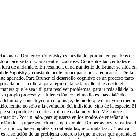
acionar a Bruner con Vigotsky es inevitable, porque, en palabras de
do a hacerse tan popular entre nosotros». Conceptos tan centrales en
 idea de andamiaje. En resumen, el pensamiento de Bruner se sitúa en
ocial de Vigotsky y constantemente preocupado por la educación.
De la
te apartado. Para Bruner, el desarrollo cognitivo es un proceso tanto
tada por la cultura, para representarse la realidad, es decir, el
anera que le sea útil para resolver problemas, para ir más allá de lo
u propio proceso y la interacción con el medio es más dialéctica.
tivo del niño y constituyen un engranaje, de modo que el mayor o menor
ido, remite no sólo a la evolución del individuo, sino de la especie. El
que se reproduce en el desarrollo de cada individuo. Me parece
sentación. Por un lado, para ajustarse en los modos de enseñar a la
ración de las representaciones, aquí también Bruner avanza y matiza el
r atributos, hacer hipótesis, contrastarlas, reformularlas… Y así va
 es la solución de un problema concreto lo que interesa que aprenda el