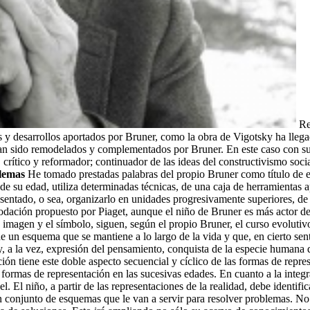
Rel
s y desarrollos aportados por Bruner, como la obra de Vigotsky ha llega
han sido remodelados y complementados por Bruner. En este caso con su
, crítico y reformador; continuador de las ideas del constructivismo s
blemas
He tomado prestadas palabras del propio Bruner como título de es
e su edad, utiliza determinadas técnicas, de una caja de herramientas apor
entado, o sea, organizarlo en unidades progresivamente superiores, de m
ación propuesto por Piaget, aunque el niño de Bruner es más actor de s
, la imagen y el símbolo, siguen, según el propio Bruner, el curso evolu
e un esquema que se mantiene a lo largo de la vida y que, en cierto sent
, a la vez, expresión del pensamiento, conquista de la especie humana 
ión tiene este doble aspecto secuencial y cíclico de las formas de repre
 formas de representación en las sucesivas edades. En cuanto a la integ
 El niño, a partir de las representaciones de la realidad, debe identifica
 Un conjunto de esquemas que le van a servir para resolver problemas. No