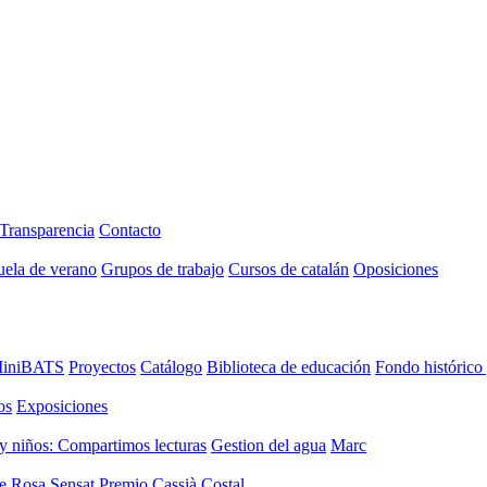
Transparencia
Contacto
uela de verano
Grupos de trabajo
Cursos de catalán
Oposiciones
iniBATS
Proyectos
Catálogo
Biblioteca de educación
Fondo histórico
os
Exposiciones
y niños: Compartimos lecturas
Gestion del agua
Marc
de Rosa Sensat
Premio Cassià Costal