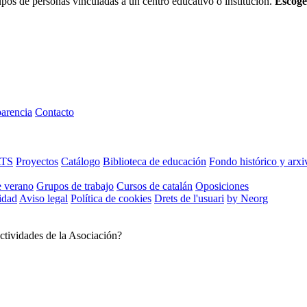
os de personas vinculadas a un centro educativo o institución.
Escoge
arencia
Contacto
ATS
Proyectos
Catálogo
Biblioteca de educación
Fondo histórico y arxi
e verano
Grupos de trabajo
Cursos de catalán
Oposiciones
cidad
Aviso legal
Política de cookies
Drets de l'usuari
by Neorg
ctividades de la Asociación?