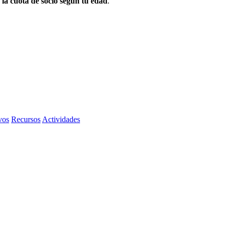
 la cuota de socio según tu edad
.
vos
Recursos
Actividades