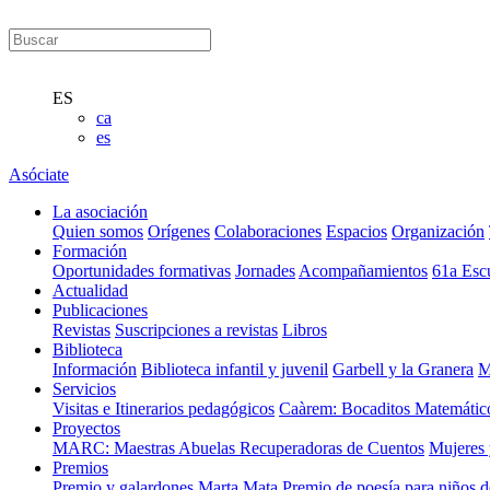
ES
ca
es
Asóciate
La asociación
Quien somos
Orígenes
Colaboraciones
Espacios
Organización
Formación
Oportunidades formativas
Jornades
Acompañamientos
61a Esc
Actualidad
Publicaciones
Revistas
Suscripciones a revistas
Libros
Biblioteca
Información
Biblioteca infantil y juvenil
Garbell y la Granera
M
Servicios
Visitas e Itinerarios pedagógicos
Caàrem: Bocaditos Matemátic
Proyectos
MARC: Maestras Abuelas Recuperadoras de Cuentos
Mujeres 
Premios
Premio y galardones Marta Mata
Premio de poesía para niños 