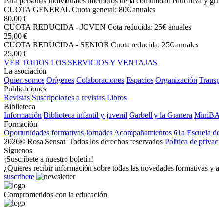
Para personas individuales miembros de la comunidad educativa y grup
CUOTA GENERAL
Cuota general: 80€ anuales
80,00 €
CUOTA REDUCIDA - JOVEN
Cota reducida: 25€ anuales
25,00 €
CUOTA REDUCIDA - SENIOR
Cuota reducida: 25€ anuales
25,00 €
VER TODOS LOS SERVICIOS Y VENTAJAS
La asociación
Quien somos
Orígenes
Colaboraciones
Espacios
Organización
Transp
Publicaciones
Revistas
Suscripciones a revistas
Libros
Biblioteca
Información
Biblioteca infantil y juvenil
Garbell y la Granera
MiniB
Formación
Oportunidades formativas
Jornades
Acompañamientos
61a Escuela d
2026© Rosa Sensat. Todos los derechos reservados
Politica de priva
Síguenos
¡Suscríbete a nuestro boletín!
¿Quieres recibir información sobre todas las novedades formativas y a
suscríbete
Comprometidos con la educación