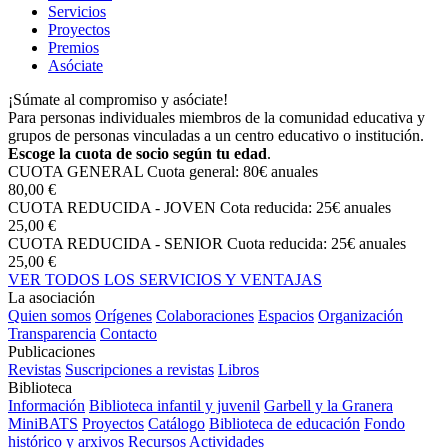
Servicios
Proyectos
Premios
Asóciate
¡Súmate al compromiso y asóciate!
Para personas individuales miembros de la comunidad educativa y
grupos de personas vinculadas a un centro educativo o institución.
Escoge la cuota de socio según tu edad
.
CUOTA GENERAL
Cuota general: 80€ anuales
80,00 €
CUOTA REDUCIDA - JOVEN
Cota reducida: 25€ anuales
25,00 €
CUOTA REDUCIDA - SENIOR
Cuota reducida: 25€ anuales
25,00 €
VER TODOS LOS SERVICIOS Y VENTAJAS
La asociación
Quien somos
Orígenes
Colaboraciones
Espacios
Organización
Transparencia
Contacto
Publicaciones
Revistas
Suscripciones a revistas
Libros
Biblioteca
Información
Biblioteca infantil y juvenil
Garbell y la Granera
MiniBATS
Proyectos
Catálogo
Biblioteca de educación
Fondo
histórico y arxivos
Recursos
Actividades