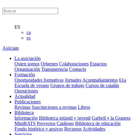
ES
ca
es
Asóciate
La asociación
Quien somos
Orígenes
Colaboraciones
Espacios
Organización
Transparencia
Contacto
Formación
Oportunidades formativas
Jornades
Acompañamientos
61a
Escuela de verano
Grupos de trabajo
Cursos de catalán
Oposiciones
Actualidad
Publicaciones
Revistas
Suscripciones a revistas
Libros
Biblioteca
Información
Biblioteca infantil y juvenil
Garbell y la Granera
MiniBATS
Proyectos
Catálogo
Biblioteca de educación
Fondo histórico y arxivos
Recursos
Actividades
Servicios