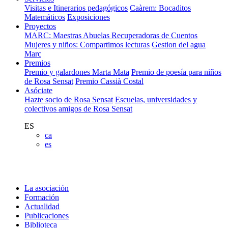
Visitas e Itinerarios pedagógicos
Caàrem: Bocaditos
Matemáticos
Exposiciones
Proyectos
MARC: Maestras Abuelas Recuperadoras de Cuentos
Mujeres y niños: Compartimos lecturas
Gestion del agua
Marc
Premios
Premio y galardones Marta Mata
Premio de poesía para niños
de Rosa Sensat
Premio Cassià Costal
Asóciate
Hazte socio de Rosa Sensat
Escuelas, universidades y
colectivos amigos de Rosa Sensat
ES
ca
es
La asociación
Formación
Actualidad
Publicaciones
Biblioteca