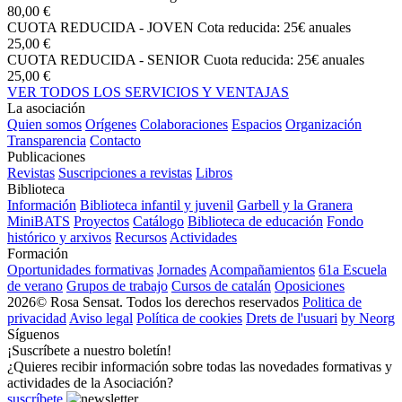
80,00 €
CUOTA REDUCIDA - JOVEN
Cota reducida: 25€ anuales
25,00 €
CUOTA REDUCIDA - SENIOR
Cuota reducida: 25€ anuales
25,00 €
VER TODOS LOS SERVICIOS Y VENTAJAS
La asociación
Quien somos
Orígenes
Colaboraciones
Espacios
Organización
Transparencia
Contacto
Publicaciones
Revistas
Suscripciones a revistas
Libros
Biblioteca
Información
Biblioteca infantil y juvenil
Garbell y la Granera
MiniBATS
Proyectos
Catálogo
Biblioteca de educación
Fondo
histórico y arxivos
Recursos
Actividades
Formación
Oportunidades formativas
Jornades
Acompañamientos
61a Escuela
de verano
Grupos de trabajo
Cursos de catalán
Oposiciones
2026© Rosa Sensat. Todos los derechos reservados
Politica de
privacidad
Aviso legal
Política de cookies
Drets de l'usuari
by Neorg
Síguenos
¡Suscríbete a nuestro boletín!
¿Quieres recibir información sobre todas las novedades formativas y
actividades de la Asociación?
suscríbete