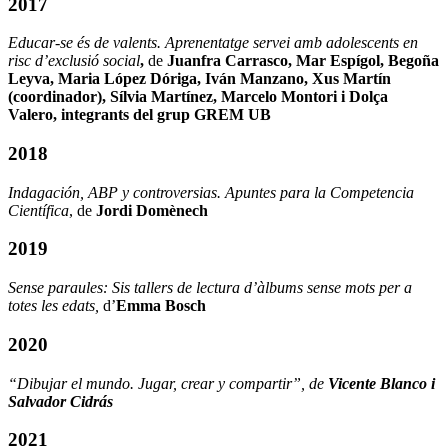
2017
Educar-se és de valents. Aprenentatge servei amb adolescents en
risc d’exclusió social
,
de
Juanfra Carrasco, Mar Espígol, Begoña
Leyva, Maria López Dóriga, Iván Manzano, Xus Martín
(coordinador), Sílvia Martínez, Marcelo Montori i Dolça
Valero, integrants del grup GREM UB
2018
Indagación, ABP y controversias. Apuntes para la Competencia
Científica
, de
Jordi Domènech
2019
Sense paraules: Sis tallers de lectura d’àlbums sense mots per a
totes les edats
,
d’
E
mma Bosch
2020
“Dibujar el mundo. Jugar, crear y compartir”, de
Vicente Blanco i
Salvador Cidrás
2021