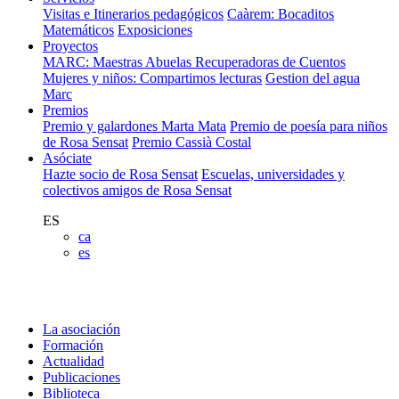
Visitas e Itinerarios pedagógicos
Caàrem: Bocaditos
Matemáticos
Exposiciones
Proyectos
MARC: Maestras Abuelas Recuperadoras de Cuentos
Mujeres y niños: Compartimos lecturas
Gestion del agua
Marc
Premios
Premio y galardones Marta Mata
Premio de poesía para niños
de Rosa Sensat
Premio Cassià Costal
Asóciate
Hazte socio de Rosa Sensat
Escuelas, universidades y
colectivos amigos de Rosa Sensat
ES
ca
es
La asociación
Formación
Actualidad
Publicaciones
Biblioteca