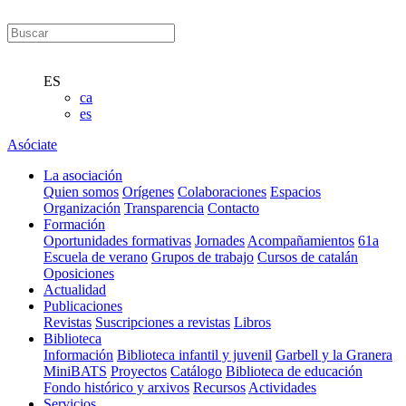
ES
ca
es
Asóciate
La asociación
Quien somos
Orígenes
Colaboraciones
Espacios
Organización
Transparencia
Contacto
Formación
Oportunidades formativas
Jornades
Acompañamientos
61a
Escuela de verano
Grupos de trabajo
Cursos de catalán
Oposiciones
Actualidad
Publicaciones
Revistas
Suscripciones a revistas
Libros
Biblioteca
Información
Biblioteca infantil y juvenil
Garbell y la Granera
MiniBATS
Proyectos
Catálogo
Biblioteca de educación
Fondo histórico y arxivos
Recursos
Actividades
Servicios