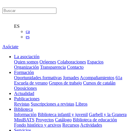
ES
ca
es
Asóciate
La asociación
Quien somos
Orígenes
Colaboraciones
Espacios
Organización
Transparencia
Contacto
Formación
Oportunidades formativas
Jornades
Acompañamientos
61a
Escuela de verano
Grupos de trabajo
Cursos de catalán
Oposiciones
Actualidad
Publicaciones
Revistas
Suscripciones a revistas
Libros
Biblioteca
Información
Biblioteca infantil y juvenil
Garbell y la Granera
MiniBATS
Proyectos
Catálogo
Biblioteca de educación
Fondo histórico y arxivos
Recursos
Actividades
Servicios