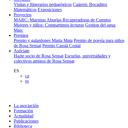
Visitas e Itinerarios pedagógicos
Caàrem: Bocaditos
Matemáticos
Exposiciones
Proyectos
MARC: Maestras Abuelas Recuperadoras de Cuentos
Mujeres y niños: Compartimos lecturas
Gestion del agua
Marc
Premios
Premio y galardones Marta Mata
Premio de poesía para niños
de Rosa Sensat
Premio Cassià Costal
Asóciate
Hazte socio de Rosa Sensat
Escuelas, universidades y
colectivos amigos de Rosa Sensat
ES
ca
es
La asociación
Formación
Actualidad
Publicaciones
Biblioteca