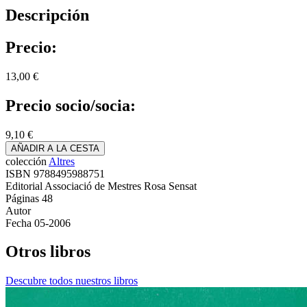
Descripción
Precio:
13,00 €
Precio socio/socia:
9,10 €
AÑADIR A LA CESTA
colección
Altres
ISBN
9788495988751
Editorial
Associació de Mestres Rosa Sensat
Páginas
48
Autor
Fecha
05-2006
Otros libros
Descubre todos nuestros libros