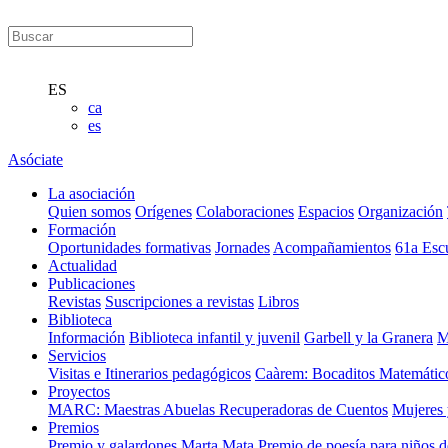
ES
ca
es
Asóciate
La asociación
Quien somos
Orígenes
Colaboraciones
Espacios
Organización
Formación
Oportunidades formativas
Jornades
Acompañamientos
61a Esc
Actualidad
Publicaciones
Revistas
Suscripciones a revistas
Libros
Biblioteca
Información
Biblioteca infantil y juvenil
Garbell y la Granera
M
Servicios
Visitas e Itinerarios pedagógicos
Caàrem: Bocaditos Matemátic
Proyectos
MARC: Maestras Abuelas Recuperadoras de Cuentos
Mujeres 
Premios
Premio y galardones Marta Mata
Premio de poesía para niños 