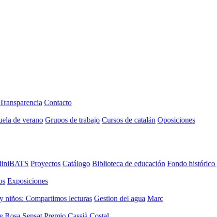
Transparencia
Contacto
uela de verano
Grupos de trabajo
Cursos de catalán
Oposiciones
iniBATS
Proyectos
Catálogo
Biblioteca de educación
Fondo histórico
os
Exposiciones
y niños: Compartimos lecturas
Gestion del agua
Marc
de Rosa Sensat
Premio Cassià Costal