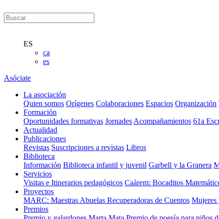
ES
ca
es
Asóciate
La asociación
Quien somos
Orígenes
Colaboraciones
Espacios
Organización
Formación
Oportunidades formativas
Jornades
Acompañamientos
61a Esc
Actualidad
Publicaciones
Revistas
Suscripciones a revistas
Libros
Biblioteca
Información
Biblioteca infantil y juvenil
Garbell y la Granera
M
Servicios
Visitas e Itinerarios pedagógicos
Caàrem: Bocaditos Matemátic
Proyectos
MARC: Maestras Abuelas Recuperadoras de Cuentos
Mujeres 
Premios
Premio y galardones Marta Mata
Premio de poesía para niños 