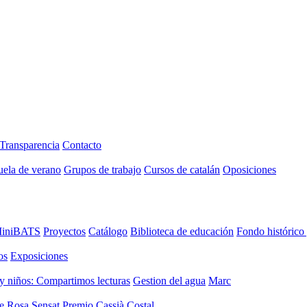
Transparencia
Contacto
uela de verano
Grupos de trabajo
Cursos de catalán
Oposiciones
iniBATS
Proyectos
Catálogo
Biblioteca de educación
Fondo histórico
os
Exposiciones
y niños: Compartimos lecturas
Gestion del agua
Marc
de Rosa Sensat
Premio Cassià Costal