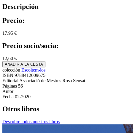
Descripción
Precio:
17,95 €
Precio socio/socia:
12,60 €
AÑADIR A LA CESTA
colección
Escoltem-los
ISBN
9788412009675
Editorial
Associació de Mestres Rosa Sensat
Páginas
56
Autor
Fecha
02-2020
Otros libros
Descubre todos nuestros libros