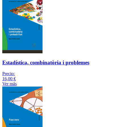
Estadística, combinatòria i problemes
Precio:
16,00 €
Ver más