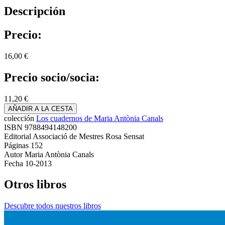
Descripción
Precio:
16,00 €
Precio socio/socia:
11,20 €
AÑADIR A LA CESTA
colección
Los cuadernos de Maria Antònia Canals
ISBN
9788494148200
Editorial
Associació de Mestres Rosa Sensat
Páginas
152
Autor
Maria Antònia Canals
Fecha
10-2013
Otros libros
Descubre todos nuestros libros