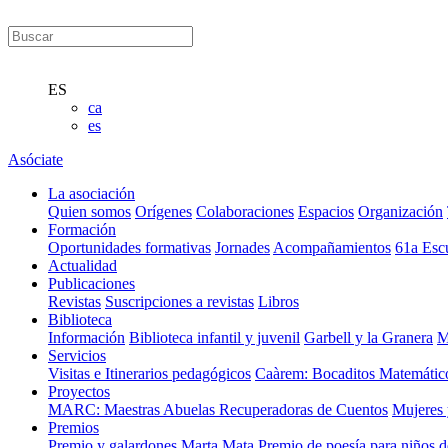
ES
ca
es
Asóciate
La asociación
Quien somos
Orígenes
Colaboraciones
Espacios
Organización
Formación
Oportunidades formativas
Jornades
Acompañamientos
61a Esc
Actualidad
Publicaciones
Revistas
Suscripciones a revistas
Libros
Biblioteca
Información
Biblioteca infantil y juvenil
Garbell y la Granera
M
Servicios
Visitas e Itinerarios pedagógicos
Caàrem: Bocaditos Matemátic
Proyectos
MARC: Maestras Abuelas Recuperadoras de Cuentos
Mujeres 
Premios
Premio y galardones Marta Mata
Premio de poesía para niños 