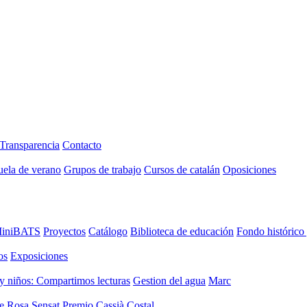
Transparencia
Contacto
uela de verano
Grupos de trabajo
Cursos de catalán
Oposiciones
iniBATS
Proyectos
Catálogo
Biblioteca de educación
Fondo histórico
os
Exposiciones
y niños: Compartimos lecturas
Gestion del agua
Marc
de Rosa Sensat
Premio Cassià Costal