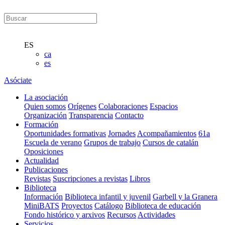
ES
ca
es
Asóciate
La asociación
Quien somos
Orígenes
Colaboraciones
Espacios
Organización
Transparencia
Contacto
Formación
Oportunidades formativas
Jornades
Acompañamientos
61a
Escuela de verano
Grupos de trabajo
Cursos de catalán
Oposiciones
Actualidad
Publicaciones
Revistas
Suscripciones a revistas
Libros
Biblioteca
Información
Biblioteca infantil y juvenil
Garbell y la Granera
MiniBATS
Proyectos
Catálogo
Biblioteca de educación
Fondo histórico y arxivos
Recursos
Actividades
Servicios