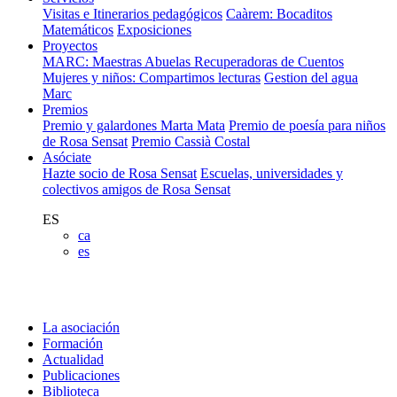
Visitas e Itinerarios pedagógicos
Caàrem: Bocaditos
Matemáticos
Exposiciones
Proyectos
MARC: Maestras Abuelas Recuperadoras de Cuentos
Mujeres y niños: Compartimos lecturas
Gestion del agua
Marc
Premios
Premio y galardones Marta Mata
Premio de poesía para niños
de Rosa Sensat
Premio Cassià Costal
Asóciate
Hazte socio de Rosa Sensat
Escuelas, universidades y
colectivos amigos de Rosa Sensat
ES
ca
es
La asociación
Formación
Actualidad
Publicaciones
Biblioteca