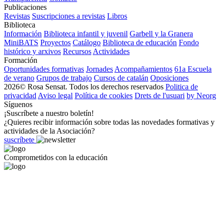
Publicaciones
Revistas
Suscripciones a revistas
Libros
Biblioteca
Información
Biblioteca infantil y juvenil
Garbell y la Granera
MiniBATS
Proyectos
Catálogo
Biblioteca de educación
Fondo
histórico y arxivos
Recursos
Actividades
Formación
Oportunidades formativas
Jornades
Acompañamientos
61a Escuela
de verano
Grupos de trabajo
Cursos de catalán
Oposiciones
2026© Rosa Sensat. Todos los derechos reservados
Politica de
privacidad
Aviso legal
Política de cookies
Drets de l'usuari
by Neorg
Síguenos
¡Suscríbete a nuestro boletín!
¿Quieres recibir información sobre todas las novedades formativas y
actividades de la Asociación?
suscríbete
Comprometidos con la educación