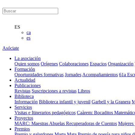
ES
ca
es
Asóciate
La asociación
Quien somos
Orígenes
Colaboraciones
Espacios
Organización
Formación
Oportunidades formativas
Jornades
Acompañamientos
61a Esc
Actualidad
Publicaciones
Revistas
Suscripciones a revistas
Libros
Biblioteca
Información
Biblioteca infantil y juvenil
Garbell y la Granera
M
Servicios
Visitas e Itinerarios pedagógicos
Caàrem: Bocaditos Matemátic
Proyectos
MARC: Maestras Abuelas Recuperadoras de Cuentos
Mujeres 
Premios
Premio y galardones Marta Mata
Premio de poesía para niños 