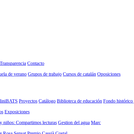
Transparencia
Contacto
uela de verano
Grupos de trabajo
Cursos de catalán
Oposiciones
iniBATS
Proyectos
Catálogo
Biblioteca de educación
Fondo histórico
os
Exposiciones
y niños: Compartimos lecturas
Gestion del agua
Marc
de Rosa Sensat
Premio Cassià Costal