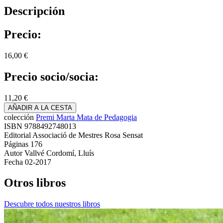
Descripción
Precio:
16,00 €
Precio socio/socia:
11,20 €
AÑADIR A LA CESTA
colección
Premi Marta Mata de Pedagogia
ISBN
9788492748013
Editorial
Associació de Mestres Rosa Sensat
Páginas
176
Autor
Vallvé Cordomí, Lluís
Fecha
02-2017
Otros libros
Descubre todos nuestros libros