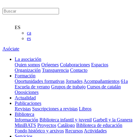
ES
ca
es
Asóciate
La asociación
Quien somos
Orígenes
Colaboraciones
Espacios
Organización
Transparencia
Contacto
Formación
Oportunidades formativas
Jornades
Acompañamientos
61a
Escuela de verano
Grupos de trabajo
Cursos de catalán
Oposiciones
Actualidad
Publicaciones
Revistas
Suscripciones a revistas
Libros
Biblioteca
Información
Biblioteca infantil y juvenil
Garbell y la Granera
MiniBATS
Proyectos
Catálogo
Biblioteca de educación
Fondo histórico y arxivos
Recursos
Actividades
Servicios