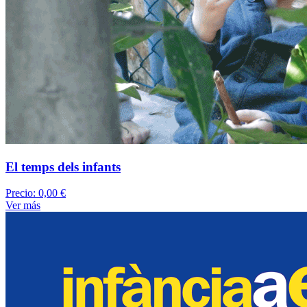
El temps dels infants
Precio:
0,00 €
Ver más