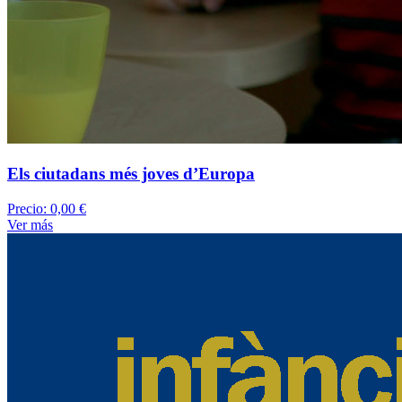
Els ciutadans més joves d’Europa
Precio:
0,00 €
Ver más