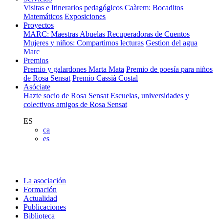
Visitas e Itinerarios pedagógicos
Caàrem: Bocaditos
Matemáticos
Exposiciones
Proyectos
MARC: Maestras Abuelas Recuperadoras de Cuentos
Mujeres y niños: Compartimos lecturas
Gestion del agua
Marc
Premios
Premio y galardones Marta Mata
Premio de poesía para niños
de Rosa Sensat
Premio Cassià Costal
Asóciate
Hazte socio de Rosa Sensat
Escuelas, universidades y
colectivos amigos de Rosa Sensat
ES
ca
es
La asociación
Formación
Actualidad
Publicaciones
Biblioteca