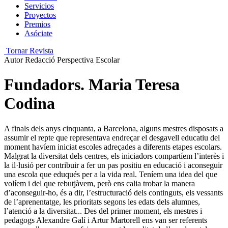
Servicios
Proyectos
Premios
Asóciate
Tornar Revista
Autor
Redacció Perspectiva Escolar
Fundadors. Maria Teresa
Codina
A finals dels anys cinquanta, a Barcelona, alguns mestres disposats a
assumir el repte que representava endreçar el desgavell educatiu del
moment havíem iniciat escoles adreçades a diferents etapes escolars.
Malgrat la diversitat dels centres, els iniciadors compartíem l’interès i
la il·lusió per contribuir a fer un pas positiu en educació i aconseguir
una escola que eduqués per a la vida real. Teníem una idea del que
volíem i del que rebutjàvem, però ens calia trobar la manera
d’aconseguir-ho, és a dir, l’estructuració dels continguts, els vessants
de l’aprenentatge, les prioritats segons les edats dels alumnes,
l’atenció a la diversitat... Des del primer moment, els mestres i
pedagogs Alexandre Galí i Artur Martorell ens van ser referents