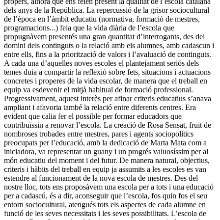
propers, alhora que ens feien present la qualitat de l’escola catalana
dels anys de la República. La repercussió de la grisor sociocultural
de l’època en l’àmbit educatiu (normativa, formació de mestres,
programacions...) feia que la vida diària de l’escola que
propugnàvem presentés una gran quantitat d’interrogants, des del
domini dels continguts o la relació amb els alumnes, amb cadascun i
entre ells, fins a la priorització de valors i l’avaluació de continguts.
A cada una d’aquelles noves escoles el plantejament seriós dels
temes duia a compartir la reflexió sobre fets, situacions i actuacions
concretes i properes de la vida escolar, de manera que el treball en
equip va esdevenir el mitjà habitual de formació professional.
Progressivament, aquest interès per afinar criteris educatius s’anava
ampliant i afavoria també la relació entre diferents centres. Era
evident que calia fer el possible per formar educadors que
contribuïssin a renovar l’escola. La creació de Rosa Sensat, fruit de
nombroses trobades entre mestres, pares i agents sociopolítics
preocupats per l’educació, amb la dedicació de Marta Mata com a
iniciadora, va representar un guany i un progrés valuosíssim per al
món educatiu del moment i del futur. De manera natural, objectius,
criteris i hàbits del treball en equip ja assumits a les escoles es van
estendre al funcionament de la nova escola de mestres. Des del
nostre lloc, tots ens proposàvem una escola per a tots i una educació
per a cadascú, és a dir, aconseguir que l’escola, fos quin fos el seu
entorn sociocultural, atengués tots els aspectes de cada alumne en
funció de les seves necessitats i les seves possibilitats. L’escola de