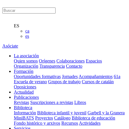
ES
ca
es
Asóciate
La asociación
Quien somos
Orígenes
Colaboraciones
Espacios
Organización
Transparencia
Contacto
Formación
Oportunidades formativas
Jornades
Acompañamientos
61a
Escuela de verano
Grupos de trabajo
Cursos de catalán
Oposiciones
Actualidad
Publicaciones
Revistas
Suscripciones a revistas
Libros
Biblioteca
Información
Biblioteca infantil y juvenil
Garbell y la Granera
MiniBATS
Proyectos
Catálogo
Biblioteca de educación
Fondo histórico y arxivos
Recursos
Actividades
Servicios