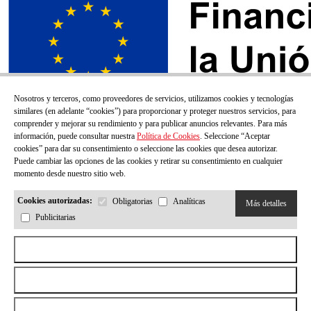
Nosotros y terceros, como proveedores de servicios, utilizamos cookies y tecnologías
similares (en adelante “cookies”) para proporcionar y proteger nuestros servicios, para
comprender y mejorar su rendimiento y para publicar anuncios relevantes. Para más
información, puede consultar nuestra
Política de Cookies
. Seleccione “Aceptar
cookies” para dar su consentimiento o seleccione las cookies que desea autorizar.
Puede cambiar las opciones de las cookies y retirar su consentimiento en cualquier
momento desde nuestro sitio web.
Cookies autorizadas:
Obligatorias
Analíticas
Más detalles
Publicitarias
¡SUSCRÍBETE A NUESTRO BOLETÍN!
Aceptar todas las cookies
Correo electrónico
Rechazar todas las cookies
Permitir la selección