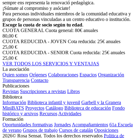
sempre ens representa la renovació pedagògica.
¡Súmate al compromiso y asóciate!
Para personas individuales miembros de la comunidad educativa y
grupos de personas vinculadas a un centro educativo o institución.
Escoge la cuota de socio según tu edad
.
CUOTA GENERAL
Cuota general: 80€ anuales
80,00 €
CUOTA REDUCIDA - JOVEN
Cota reducida: 25€ anuales
25,00 €
CUOTA REDUCIDA - SENIOR
Cuota reducida: 25€ anuales
25,00 €
VER TODOS LOS SERVICIOS Y VENTAJAS
La asociación
Quien somos
Orígenes
Colaboraciones
Espacios
Organización
Transparencia
Contacto
Publicaciones
Revistas
Suscripciones a revistas
Libros
Biblioteca
Información
Biblioteca infantil y juvenil
Garbell y la Granera
MiniBATS
Proyectos
Catálogo
Biblioteca de educación
Fondo
histórico y arxivos
Recursos
Actividades
Formación
Oportunidades formativas
Jornades
Acompañamientos
61a Escuela
de verano
Grupos de trabajo
Cursos de catalán
Oposiciones
2026© Rosa Sensat. Todos los derechos reservados
Politica de