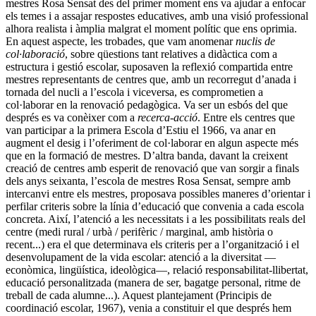
mestres Rosa Sensat des del primer moment ens va ajudar a enfocar
els temes i a assajar respostes educatives, amb una visió professional
alhora realista i àmplia malgrat el moment polític que ens oprimia.
En aquest aspecte, les trobades, que vam anomenar
nuclis de
col·laboració
, sobre qüestions tant relatives a didàctica com a
estructura i gestió escolar, suposaven la reflexió compartida entre
mestres representants de centres que, amb un recorregut d’anada i
tornada del nucli a l’escola i viceversa, es comprometien a
col·laborar en la renovació pedagògica. Va ser un esbós del que
després es va conèixer com a
recerca-acció
. Entre els centres que
van participar a la primera Escola d’Estiu el 1966, va anar en
augment el desig i l’oferiment de col·laborar en algun aspecte més
que en la formació de mestres. D’altra banda, davant la creixent
creació de centres amb esperit de renovació que van sorgir a finals
dels anys seixanta, l’escola de mestres Rosa Sensat, sempre amb
intercanvi entre els mestres, proposava possibles maneres d’orientar i
perfilar criteris sobre la línia d’educació que convenia a cada escola
concreta. Així, l’atenció a les necessitats i a les possibilitats reals del
centre (medi rural / urbà / perifèric / marginal, amb història o
recent...) era el que determinava els criteris per a l’organització i el
desenvolupament de la vida escolar: atenció a la diversitat —
econòmica, lingüística, ideològica—, relació responsabilitat-llibertat,
educació personalitzada (manera de ser, bagatge personal, ritme de
treball de cada alumne...). Aquest plantejament (Principis de
coordinació escolar, 1967), venia a constituir el que després hem