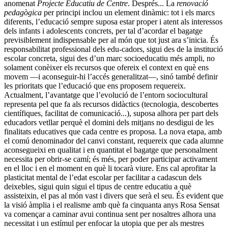
anomenat
Projecte Educatiu de Centre
. Després... La
renovació
pedagògica
per principi inclou un element dinàmic: tot i els marcs
diferents, l’educació sempre suposa estar proper i atent als interessos
dels infants i adolescents concrets, per tal d’acordar el bagatge
previsiblement indispensable per al món que tot just ara s’inicia. És
responsabilitat professional dels edu-cadors, sigui des de la institució
escolar concreta, sigui des d’un marc socioeducatiu més ampli, no
solament conèixer els recursos que ofereix el context en què ens
movem —i aconseguir-hi l’accés generalitzat—, sinó també definir
les prioritats que l’educació que ens proposem requereix.
Actualment, l’avantatge que l’evolució de l’entorn sociocultural
representa pel que fa als recursos didàctics (tecnologia, descobertes
científiques, facilitat de comunicació...), suposa alhora per part dels
educadors vetllar perquè el domini dels mitjans no desdigui de les
finalitats educatives que cada centre es proposa. La nova etapa, amb
el comú denominador del canvi constant, requereix que cada alumne
aconsegueixi en qualitat i en quantitat el bagatge que personalment
necessita per obrir-se camí; és més, per poder participar activament
en el lloc i en el moment en què li tocarà viure. Ens cal aprofitar la
plasticitat mental de l’edat escolar per facilitar a cadascun dels
deixebles, sigui quin sigui el tipus de centre educatiu a què
assisteixin, el pas al món vast i divers que serà el seu. És evident que
la visió àmplia i el realisme amb què fa cinquanta anys Rosa Sensat
va començar a caminar avui continua sent per nosaltres alhora una
necessitat i un estímul per enfocar la utopia que per als mestres