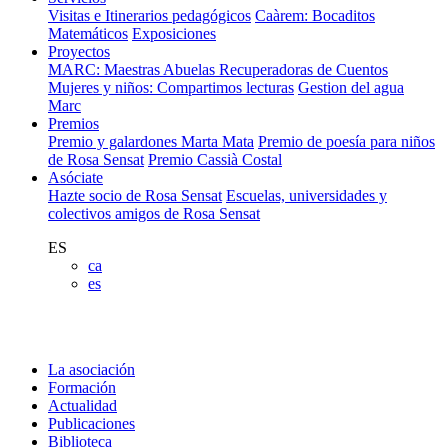
Visitas e Itinerarios pedagógicos
Caàrem: Bocaditos
Matemáticos
Exposiciones
Proyectos
MARC: Maestras Abuelas Recuperadoras de Cuentos
Mujeres y niños: Compartimos lecturas
Gestion del agua
Marc
Premios
Premio y galardones Marta Mata
Premio de poesía para niños
de Rosa Sensat
Premio Cassià Costal
Asóciate
Hazte socio de Rosa Sensat
Escuelas, universidades y
colectivos amigos de Rosa Sensat
ES
ca
es
La asociación
Formación
Actualidad
Publicaciones
Biblioteca