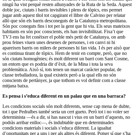
ningú ha vist perquè resten allunyades de la Ruta de la Seda. Aquest
doble joc, ciutats i barris invisibles i plens de tòpics, ens permet
jugar amb aquest títol tot capgirant el llibre de Calvino per relatar
allò que són els barris desconeguts de la Catalunya metropolitana.
Són poc coneguts fins i tot per la gent que hi viu. Els seus mateixos
habitants en són poc conscients, els han invisibilitzat. Fixa’t que
TV3 ens ha fet conèixer el poble més petit de Catalunya, on amb
prou feines viuen unes desenes de persones, i en canvi ni hi
apareixen barris on milers de persones hi fan vida. I és per això que
es continua tirant de tòpics. Hem de tenir en compte, però, que no
són ciutats homogènies; és molt diferent un barri com Sant Cosme,
un entorn que es podria dir d’èxit, de la Mina i tota la seva
problemàtica. Això sí, tots tenen un marcat caràcter popular, de
classe treballadora, la qual existeix però a la qual ells no són
conscients de pertànyer, ja que tothom es vol definir com a classe
mitjana baixa.
Es pensa i s’educa diferent en un palau que en una barraca?
Les condicions socials són molt diferents, sense cap mena de dubte,
tot i que Pedralbes també seria un cert gueto. Però tot i no voler ser
determinista —és a dir, si has nascut i vius en un barri d’aquests, no
podràs arribar enlloc—, és indubtable que en determinades
condicions materials i socials s’educa diferent. La igualtat
d’oportunitats per a uns i per als altres és diferent. Potser sí que s’ha