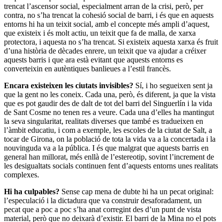
trencat l’ascensor social, especialment arran de la crisi, però, per
contra, no s’ha trencat la cohesió social de barri, i és que en aquests
entorns hi ha un teixit social, amb el concepte més ampli d’aquest,
que existeix i és molt actiu, un teixit que fa de malla, de xarxa
protectora, i aquesta no s’ha trencat. Si existeix aquesta xarxa és fruit
d’una història de dècades enrere, un teixit que va ajudar a créixer
aquests barris i que ara està evitant que aquests entorns es
converteixin en autèntiques banlieues a l’estil francès.
Encara existeixen les ciutats invisibles?
Sí, i ho segueixen sent ja
que la gent no les coneix. Cada una, però, és diferent, ja que la vista
que es pot gaudir des de dalt de tot del barri del Singuerlín i la vida
de Sant Cosme no tenen res a veure. Cada una d’elles ha mantingut
la seva singularitat, realitats diverses que també es tradueixen en
l’àmbit educatiu, i com a exemple, les escoles de la ciutat de Salt, a
tocar de Girona, on la població de tota la vida va a la concertada i la
nouvinguda va a la pública. I és que malgrat que aquests barris en
general han millorat, més enllà de l’estereotip, sovint l’increment de
les desigualtats socials continuen fent d’aquests entorns unes realitats
complexes.
Hi ha culpables?
Sense cap mena de dubte hi ha un pecat original:
l’especulació i la dictadura que va construir desaforadament, un
pecat que a poc a poc s’ha anat corregint des d’un punt de vista
material, però que no deixarà d’existir. El barri de la Mina no el pots