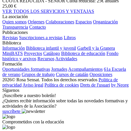
CUOTA REDUCIDA - SENIOR
Cuota reducida: 25€ anuales
25,00 €
VER TODOS LOS SERVICIOS Y VENTAJAS
La asociación
Quien somos
Orígenes
Colaboraciones
Espacios
Organización
Transparencia
Contacto
Publicaciones
Revistas
Suscripciones a revistas
Libros
Biblioteca
Información
Biblioteca infantil y juvenil
Garbell y la Granera
MiniBATS
Proyectos
Catálogo
Biblioteca de educación
Fondo
histórico y arxivos
Recursos
Actividades
Formación
Oportunidades formativas
Jornades
Acompañamientos
61a Escuela
de verano
Grupos de trabajo
Cursos de catalán
Oposiciones
2026© Rosa Sensat. Todos los derechos reservados
Politica de
privacidad
Aviso legal
Política de cookies
Drets de l'usuari
by Neorg
Síguenos
¡Suscríbete a nuestro boletín!
¿Quieres recibir información sobre todas las novedades formativas y
actividades de la Asociación?
suscríbete
Comprometidos con la educación