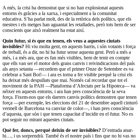
A més, la crisi ha demostrat que si no han explosionat aquests
entorns és gràcies a la xarxa, i especialment a la comunitat
educativa. S’ha parlat molt, des de la retòrica dels polítics, que els
mestres i els metges han aguantat les retallades, però tots hem de ser
conscients que això realment ha estat així.
Quin futur, si és que en tenen, els veus a aquestes ciutats
invisibles?
Hi viu molta gent, en aquests barris, i són votants i força
de treball, és a dir, no hi ha futur sense aquesta gent. Però a més a
més, i a més ara, que es fan més visibles, hem de tenir en compte
que ells van ser el motor dels grans canvis i reivindicacions del país
als anys setanta —recordem que el primer Onze de Setembre es va
celebrar a Sant Boi!— i ara es torna a fer visible perquè la crisi els
ha deixat més despullats que mai. Només cal recordar que tot el
moviment de la PAH —Plataforma d’Afectats per la Hipoteca— va
néixer en aquests entorns, i ara han pres consciència de la seva
força. Fixem-nos que els darrers canvis polítics demostren que tenen
força —per exemple, les eleccions del 21 de desembre aquell cinturó
vermell de Barcelona va canviar de color—, i han pres consciència
d’aquesta, que són i que tenen capacitat d’incidir en el futur. No es
pot seguir no mirant aquestes ciutats.
Què fer, doncs, perquè deixin de ser invisibles?
D’entrada anar-
hi…, i us sorprendrà. També és el nostre país i fins que no hi vas no