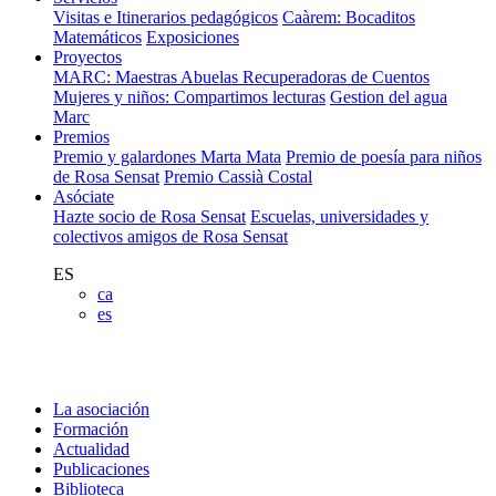
Visitas e Itinerarios pedagógicos
Caàrem: Bocaditos
Matemáticos
Exposiciones
Proyectos
MARC: Maestras Abuelas Recuperadoras de Cuentos
Mujeres y niños: Compartimos lecturas
Gestion del agua
Marc
Premios
Premio y galardones Marta Mata
Premio de poesía para niños
de Rosa Sensat
Premio Cassià Costal
Asóciate
Hazte socio de Rosa Sensat
Escuelas, universidades y
colectivos amigos de Rosa Sensat
ES
ca
es
La asociación
Formación
Actualidad
Publicaciones
Biblioteca