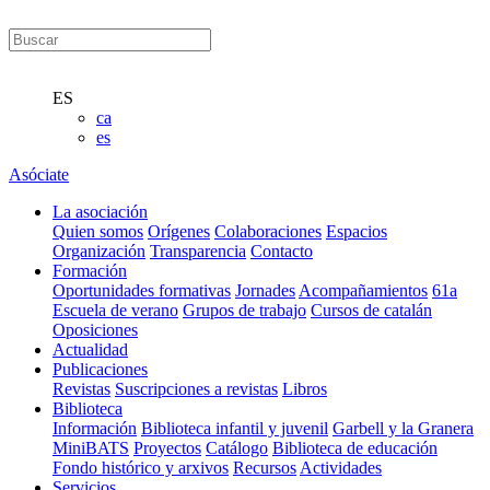
ES
ca
es
Asóciate
La asociación
Quien somos
Orígenes
Colaboraciones
Espacios
Organización
Transparencia
Contacto
Formación
Oportunidades formativas
Jornades
Acompañamientos
61a
Escuela de verano
Grupos de trabajo
Cursos de catalán
Oposiciones
Actualidad
Publicaciones
Revistas
Suscripciones a revistas
Libros
Biblioteca
Información
Biblioteca infantil y juvenil
Garbell y la Granera
MiniBATS
Proyectos
Catálogo
Biblioteca de educación
Fondo histórico y arxivos
Recursos
Actividades
Servicios