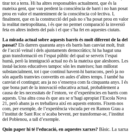
tirar tot a terra. Hi ha altres responsables actualment, que és la
mateixa gent, que van perdent la consciència de barri i no han posat
prou en valor el manteniment de la consciència col·lectiva. I,
finalment, que en la construcció del país no s’ha posat prou en valor
la realitat metropolitana, i és que no permet comparació la inversió
feta en altres indrets del país i el que s’ha fet en aquestes ciutats.
La mirada actual sobre aquests barris és molt diferent de la del
passat?
Els darrers quaranta anys els barris han canviat molt, fruit
de l’acció veïnal i dels ajuntaments democràtics; hi ha hagut una
gran transformació en l’espai públic del qual se serveix l’espai
humà, però la immigració actual no és la mateixa que aleshores. Les
instal·lacions educatives tampoc són les mateixes; han millorat
substancialment, tot i que continuï havent-hi barracons, però ja no
són aquells tramvies convertits en aules d’altres temps. I també ha
canviat el contingut; ara ja no s’ensenya com fa cinquanta anys. I és
que bona part de la innovació educativa actual, probablement a
causa de les necessitats de l’entorn, ve d’experiències en barris com
aquests. Una altra cosa és que ara se n’hagi apropiat l’Escola Nova
21, però abans ja es treballava així en aquests entorns. Fixem-nos
com, per exemple, de l’experiència viscuda per en Ramon Grau a
l’institut de Sant Roc n’acaba bevent, per transformar-se, l’institut
del Poblenou, a tall d’exemple.
Quin paper hi té l’educació, en aquestes xarxes?
Bàsic. La xarxa