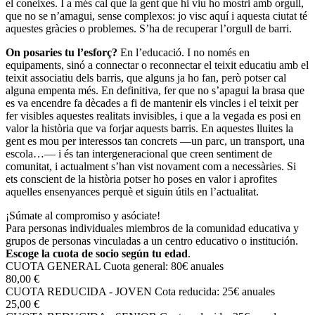
el coneixes. I a més cal que la gent que hi viu ho mostri amb orgull,
que no se n’amagui, sense complexos: jo visc aquí i aquesta ciutat té
aquestes gràcies o problemes. S’ha de recuperar l’orgull de barri.
On posaries tu l’esforç?
En l’educació. I no només en
equipaments, sinó a connectar o reconnectar el teixit educatiu amb el
teixit associatiu dels barris, que alguns ja ho fan, però potser cal
alguna empenta més. En definitiva, fer que no s’apagui la brasa que
es va encendre fa dècades a fi de mantenir els vincles i el teixit per
fer visibles aquestes realitats invisibles, i que a la vegada es posi en
valor la història que va forjar aquests barris. En aquestes lluites la
gent es mou per interessos tan concrets —un parc, un transport, una
escola…— i és tan intergeneracional que creen sentiment de
comunitat, i actualment s’han vist novament com a necessàries. Si
ets conscient de la història potser ho poses en valor i aprofites
aquelles ensenyances perquè et siguin útils en l’actualitat.
¡Súmate al compromiso y asóciate!
Para personas individuales miembros de la comunidad educativa y
grupos de personas vinculadas a un centro educativo o institución.
Escoge la cuota de socio según tu edad
.
CUOTA GENERAL
Cuota general: 80€ anuales
80,00 €
CUOTA REDUCIDA - JOVEN
Cota reducida: 25€ anuales
25,00 €