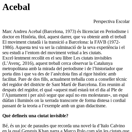
Acebal
Perspectiva Escolar
Marc Andreu Acebal (Barcelona, 1973) és llicenciat en Periodisme i
doctor en Història, títol, aquest darrer, que va obtenir amb el treball
El moviment ciutadà i la transició a Barcelona: la FAVB (1972-
1986). Aquesta tesi va ser la culminació de la seva experiència i el
seu estudi a l’entorn del moviment veïnal a les ciutats.
Excel·lentment recollit en el seu llibre Les ciutats invisibles
(L’Avenç, 2016), aquest treball cerca observar la Catalunya
metropolitana amb la mirada del periodisme i de l’historiador que
porta dins i que va des de l’anècdota fins al rigor històric amb
facilitat. Pare de dos fills, actualment treballa com a conseller tècnic
del regidor del districte de Sant Martí de Barcelona. Ens reunim al
despatx del regidor, el qual «aquest matí estarà tot el dia al Ple de
l’Ajuntament i per això segur que aquí no ens molestaran», un espai
diàfan i lluminós on la xerrada transcorre de forma distesa i cordial
passant de la teoria a l’exemple amb un gran didactisme.
Què defineix una ciutat invisible?
Bé, és un joc de paraules que recorda una novel·la d’Italo Calvino
en la qual Genguis Khan narra a Marco Polo com són les ciutats que