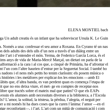
ELENA MONTIEL bach
ga Un adult creatiu és un infant que ha sobreviscut Ursula K. Le Guin
la. Només a una: confessar el seu amor a Roxana. En Cyrano té un nas
 dels adults des dels ulls d’un nen a través d’un diàleg entre un
dre l’art i d’entendre el món. Yerma, de Federico García Lorca, és el
ltims anys de vida de Maria-Mercè Marçal, un dietari on parla de la
lformació a la cara i al cos que, a cinquè de Primària, ha d’afrontar el
l’un com l’altre haurien d’entrar per la Seguretat Social. I també ho
adons i el nens més petits ho tenim claríssim: els posem música o
les històries i les metàfores per explicar-los les emocions —amb El
Hàbits que, d’altra banda, es van perdent quan es comença l’etapa de
it que no ens deixa viure, el met- ge en comptes de receptar-nos
libre que tractés sobre el mateix mal que patim? O que els EAPs
ssin els alumnes amb necessitats diverses a la biblioteca, a l’Escola
 L’amor, la solitud, la tristesa, la pèrdua, l’alegria, el neguit per
? Per a mi només hi ha dues coses que la curen l’ànima: l’amor —en el
atge reconfortant—, i l’art. L’art com un mitjà de comunicació i com