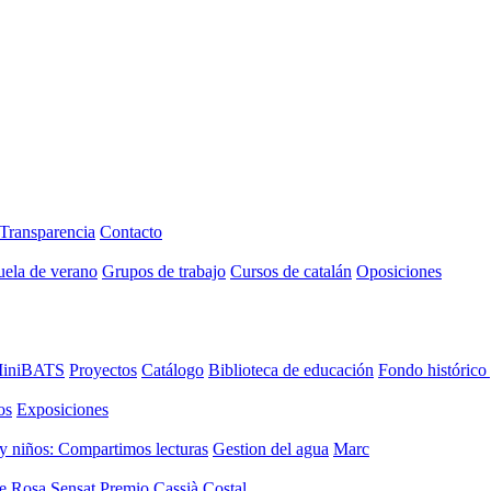
Transparencia
Contacto
uela de verano
Grupos de trabajo
Cursos de catalán
Oposiciones
iniBATS
Proyectos
Catálogo
Biblioteca de educación
Fondo histórico
os
Exposiciones
y niños: Compartimos lecturas
Gestion del agua
Marc
de Rosa Sensat
Premio Cassià Costal