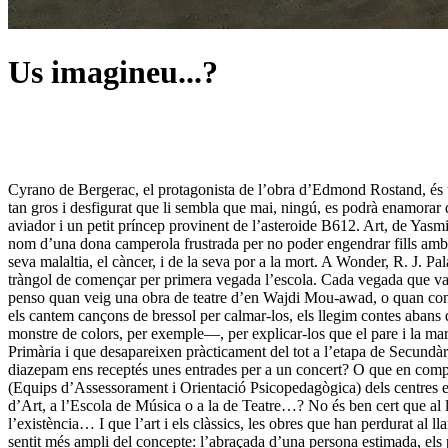
Us imagineu...?
Cyrano de Bergerac, el protagonista de l’obra d’Edmond Rostand, és 
tan gros i desfigurat que li sembla que mai, ningú, es podrà enamorar 
aviador i un petit príncep provinent de l’asteroide B612. Art, de Yasm
nom d’una dona camperola frustrada per no poder engendrar fills amb el
seva malaltia, el càncer, i de la seva por a la mort. A Wonder, R. J. P
tràngol de començar per primera vegada l’escola. Cada vegada que vaig
penso quan veig una obra de teatre d’en Wajdi Mou-awad, o quan cont
els cantem cançons de bressol per calmar-los, els llegim contes abans d’
monstre de colors, per exemple—, per explicar-los que el pare i la ma
Primària i que desapareixen pràcticament del tot a l’etapa de Secundà
diazepam ens receptés unes entrades per a un concert? O que en comp
(Equips d’Assessorament i Orientació Psicopedagògica) dels centres edu
d’Art, a l’Escola de Música o a la de Teatre…? No és ben cert que al llar
l’existència… I que l’art i els clàssics, les obres que han perdurat al
sentit més ampli del concepte: l’abraçada d’una persona estimada, els