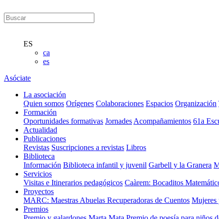
ES
ca
es
Asóciate
La asociación
Quien somos
Orígenes
Colaboraciones
Espacios
Organización
Formación
Oportunidades formativas
Jornades
Acompañamientos
61a Esc
Actualidad
Publicaciones
Revistas
Suscripciones a revistas
Libros
Biblioteca
Información
Biblioteca infantil y juvenil
Garbell y la Granera
M
Servicios
Visitas e Itinerarios pedagógicos
Caàrem: Bocaditos Matemátic
Proyectos
MARC: Maestras Abuelas Recuperadoras de Cuentos
Mujeres 
Premios
Premio y galardones Marta Mata
Premio de poesía para niños 