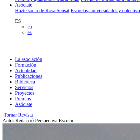
Asóciate
Hazte socio de Rosa Sensat
Escuelas, universidades y colectiv
ES
ca
es
La asociación
Formación
Actualidad
Publicaciones
Biblioteca
Servicios
Proyectos
Premios
Asóciate
Tornar Revista
Autor
Redacció Perspectiva Escolar