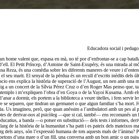
Educadora social i pedago
un home valent que, espasa en mà, no té por d’enfrontar-se a cap batal
d’ell. El Petit Príncep, d’Antoine de Saint-Exupéry, és una mirada al món
ina Reza, és una comèdia sobre les diferents maneres de veure i d’enten
 seu marit. El senyal de la pèrdua és un recull d’escrits inèdits dels ú
alacio ens explica la història de superació de l’August, un nen amb una ma
 a un concert de la Sílvia Pérez Cruz o d’en Roger Mas penso que, tant 
emplo i m’expliquen l’obra d’en Goya o de la Yayoi Kusama. Amb els n
anar a dormir, els portem a la biblioteca a veure titelles, i fem servir 
re se separen, que tindran un germanet o que algun familiar s’ha mort. 
ria. Us imagineu, però, que quan anéssim a l’ambulatori amb un pes al p
tes de derivar-nos al psicòleg —que si cal, també— ens recomanés un l
catius, a banda —o potser en substitució— dels tests i informes, derive
g de la història de la humanitat s’ha patit i es pateix dels mateixos mals?
 llarg dels anys, són l’expressió humana de tots aquests mals de l’ànima
 petons d’una mare o d’un fill, una conversa amb un bon amic o un pais