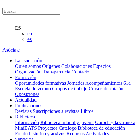
ES
ca
es
Asóciate
La asociación
Quien somos
Orígenes
Colaboraciones
Espacios
Organización
Transparencia
Contacto
Formación
Oportunidades formativas
Jornades
Acompañamientos
61a
Escuela de verano
Grupos de trabajo
Cursos de catalán
Oposiciones
Actualidad
Publicaciones
Revistas
Suscripciones a revistas
Libros
Biblioteca
Información
Biblioteca infantil y juvenil
Garbell y la Granera
MiniBATS
Proyectos
Catálogo
Biblioteca de educación
Fondo histórico y arxivos
Recursos
Actividades
Servicios