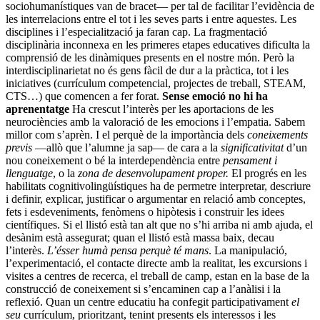
sociohumanístiques van de bracet— per tal de facilitar l’evidència de
les interrelacions entre el tot i les seves parts i entre aquestes. Les
disciplines i l’especialització ja faran cap. La fragmentació
disciplinària incon­nexa en les primeres etapes educatives dificulta la
comprensió de les dinàmiques presents en el nostre món. Però la
inter­disciplinarietat no és gens fàcil de dur a la pràctica, tot i les
iniciatives (currículum competencial, projectes de treball, STEAM,
CTS…) que comencen a fer forat.
Sense emoció no hi ha
aprenentatge
Ha crescut l’interès per les aportacions de les
neurociències amb la valoració de les emocions i l’empatia. Sabem
millor com s’aprèn. I el perquè de la importància dels
coneixements
previs
—allò que l’alumne ja sap— de cara a la
significativitat
d’un
nou coneixement o bé la interdependència entre
pensament i
llenguatge
, o la
zona de desenvolupament proper.
El progrés en les
habilitats cognitivolingüístiques ha de permetre interpretar, descriure
i definir, explicar, justificar o argumentar en rela­ció amb conceptes,
fets i esdeveniments, fenòmens o hipòtesis i construir les idees
científiques. Si el llistó està tan alt que no s’hi arriba ni amb ajuda, el
desànim està assegurat; quan el llistó està massa baix, decau
l’interès.
L’ésser humà pensa perquè té mans
. La manipulació,
l’experimentació, el contacte directe amb la realitat, les excursions i
visites a centres de recerca, el treball de camp, estan en la base de la
construcció de coneixement si s’encaminen cap a l’anàlisi i la
reflexió. Quan un centre educatiu ha confegit participativament
el
seu
currículum, prio­ritzant, tenint presents els interessos i les