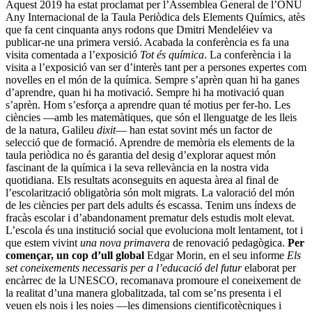
Aquest 2019 ha estat pro­clamat per l’Assemblea General de l’ONU
Any Internacional de la Taula Periòdica dels Elements Químics, atès
que fa cent cin­quanta anys rodons que Dmitri Mendeléiev va
publicar-ne una primera versió. Acabada la conferència es fa una
visita comentada a l’exposició
Tot és química
. La conferència i la
visita a l’exposició van ser d’interès tant per a persones expertes com
novelles en el món de la química. Sempre s’aprèn quan hi ha ganes
d’apren­dre, quan hi ha motivació. Sempre hi ha motivació quan
s’aprèn. Hom s’esforça a aprendre quan té motius per fer-ho. Les
ciències —amb les matemàtiques, que són el llenguatge de les lleis
de la natura, Galileu
dixit
— han estat sovint més un factor de
selecció que de formació. Aprendre de memòria els elements de la
taula periòdica no és garantia del desig d’explorar aquest món
fascinant de la química i la seva rellevància en la nostra vida
quotidiana. Els resultats aconseguits en aquesta àrea al final de
l’escolarització obligatòria són molt migrats. La valoració del món
de les ciències per part dels adults és escassa. Tenim uns índexs de
fracàs escolar i d’abandonament prematur dels estudis molt elevat.
L’escola és una insti­tució social que evoluciona molt lentament, tot i
que estem vivint
una nova primavera
de renovació pedagògica.
Per
començar, un cop d’ull global
Edgar Morin, en el seu informe
Els
set co­neixements necessaris per a l’educació del futur
elaborat per
encàrrec de la UNESCO, recomanava promoure el coneixement de
la realitat d’una manera globalitzada, tal com se’ns presenta i el
veuen els nois i les noies —les dimensions cientificotècniques i