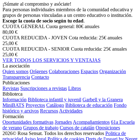
¡Súmate al compromiso y asóciate!
Para personas individuales miembros de la comunidad educativa y
grupos de personas vinculadas a un centro educativo o institución.
Escoge la cuota de socio según tu edad
.
CUOTA GENERAL
Cuota general: 80€ anuales
80,00 €
CUOTA REDUCIDA - JOVEN
Cota reducida: 25€ anuales
25,00 €
CUOTA REDUCIDA - SENIOR
Cuota reducida: 25€ anuales
25,00 €
VER TODOS LOS SERVICIOS Y VENTAJAS
La asociación
Quien somos
Orígenes
Colaboraciones
Espacios
Organización
Transparencia
Contacto
Publicaciones
Revistas
Suscripciones a revistas
Libros
Biblioteca
Información
Biblioteca infantil y juvenil
Garbell y la Granera
MiniBATS
Proyectos
Catálogo
Biblioteca de educación
Fondo
histórico y arxivos
Recursos
Actividades
Formación
Oportunidades formativas
Jornades
Acompañamientos
61a Escuela
de verano
Grupos de trabajo
Cursos de catalán
Oposiciones
2026© Rosa Sensat. Todos los derechos reservados
Politica de
privacidad
Aviso legal
Política de cookies
Drets de l'usuari
by Neorg