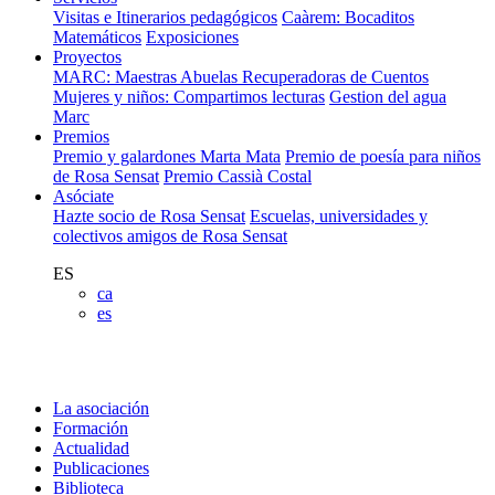
Visitas e Itinerarios pedagógicos
Caàrem: Bocaditos
Matemáticos
Exposiciones
Proyectos
MARC: Maestras Abuelas Recuperadoras de Cuentos
Mujeres y niños: Compartimos lecturas
Gestion del agua
Marc
Premios
Premio y galardones Marta Mata
Premio de poesía para niños
de Rosa Sensat
Premio Cassià Costal
Asóciate
Hazte socio de Rosa Sensat
Escuelas, universidades y
colectivos amigos de Rosa Sensat
ES
ca
es
La asociación
Formación
Actualidad
Publicaciones
Biblioteca