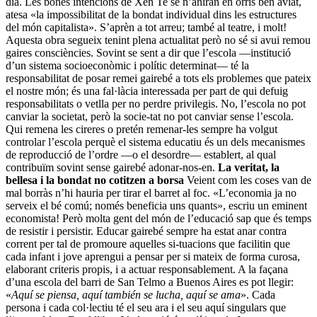
dia. Les bones intencions de Xen Te se n’aniran en orris ben aviat,
atesa «la im­possibilitat de la bondat individual dins les estructures
del món capitalista». S’aprèn a tot arreu; també al teatre, i molt!
Aquesta obra segueix tenint plena actualitat però no sé si avui remou
gaires consciències. Sovint se sent a dir que l’escola —institució
d’un sistema socioeconòmic i polític deter­minat— té la
responsabilitat de posar remei gairebé a tots els problemes que pateix
el nostre món; és una fal·làcia interessada per part de qui defuig
responsabilitats o vetlla per no perdre privilegis. No, l’escola no pot
canviar la societat, però la socie-tat no pot canviar sense l’escola.
Qui remena les cireres o pretén remenar-les sempre ha volgut
controlar l’escola perquè el sistema educatiu és un dels mecanismes
de reproducció de l’ordre —o el desordre— establert, al qual
contribuïm sovint sense gairebé adonar-nos-en.
La veritat, la
bellesa i la bondat no cotitzen a borsa
Veient com les coses van de
mal borràs n’hi hauria per tirar el barret al foc. «L’economia ja no
serveix el bé comú; només beneficia uns quants», escriu un eminent
economis­ta! Però molta gent del món de l’educació sap que és temps
de resistir i persistir. Educar gairebé sempre ha estat anar contra
corrent per tal de promoure aquelles si-tuacions que facilitin que
cada infant i jove aprengui a pensar per si mateix de forma curosa,
elaborant criteris propis, i a actuar responsablement. A la façana
d’una escola del barri de San Telmo a Buenos Aires es pot llegir:
«
Aquí se piensa, aquí también se lucha, aquí se ama
». Cada
persona i cada col·lectiu té el seu ara i el seu aquí singulars que