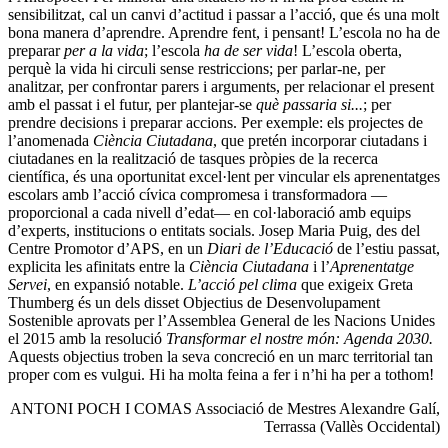
sensibilitzat, cal un canvi d’ac­titud i passar a l’acció, que és una molt
bona manera d’aprendre. Aprendre fent, i pensant! L’escola no ha de
preparar
per a la vida
; l’escola
ha de ser vida
! L’escola oberta,
perquè la vida hi circuli sense restriccions; per parlar-ne, per
analitzar, per confrontar parers i arguments, per relacionar el present
amb el passat i el futur, per plantejar-se
què passaria si...
; per
prendre decisions i preparar accions. Per exemple: els projectes de
l’anomenada
Ciència Ciutadana
, que pretén incorporar ciutadans i
ciutadanes en la realització de tasques pròpies de la recerca
científica, és una oportunitat excel·lent per vincular els aprenentatges
escolars amb l’acció cívica compromesa i transformadora —
proporcio­nal a cada nivell d’edat— en col·laboració amb equips
d’experts, institucions o entitats socials. Josep Maria Puig, des del
Centre Promotor d’APS, en un
Diari de l’Educació
de l’estiu passat,
explicita les afinitats entre la
Ciència Ciutadana
i l’
Aprenentatge
Servei
, en expansió notable.
L’acció pel clima
que exigeix Greta
Thum­berg és un dels disset Objectius de Des­envolupament
Sostenible aprovats per l’Assemblea General de les Nacions Unides
el 2015 amb la resolució
Transformar el nostre món: Agenda 2030.
Aquests objec­tius troben la seva concreció en un marc territorial tan
proper com es vulgui. Hi ha molta feina a fer i n’hi ha per a tothom!
ANTONI POCH I COMAS Associació de Mestres Alexandre Galí,
Terrassa (Vallès Occidental)