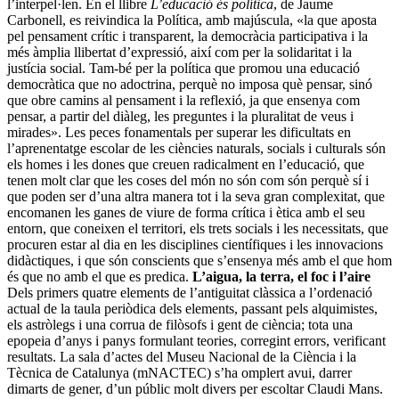
l’interpel·len. En el llibre
L’educació és política
, de Jaume
Carbonell, es reivindica la Política, amb majúscula, «la que aposta
pel pensament crític i transparent, la democràcia participativa i la
més àmplia llibertat d’expressió, així com per la solidaritat i la
justícia social. Tam-bé per la política que promou una educació
democràtica que no adoctrina, perquè no imposa què pensar, sinó
que obre camins al pensament i la reflexió, ja que ensenya com
pensar, a partir del diàleg, les preguntes i la pluralitat de veus i
mirades». Les peces fonamentals per superar les dificultats en
l’aprenentatge escolar de les ciències naturals, socials i culturals són
els homes i les dones que creuen radicalment en l’educació, que
tenen molt clar que les coses del món no són com són perquè sí i
que poden ser d’una altra manera tot i la seva gran complexitat, que
encomanen les ganes de viure de forma crítica i ètica amb el seu
entorn, que coneixen el territori, els trets socials i les necessitats, que
procuren estar al dia en les disciplines científiques i les innovacions
didàctiques, i que són conscients que s’ensenya més amb el que hom
és que no amb el que es predica.
L’aigua, la terra, el foc i l’aire
Dels primers quatre elements de l’anti­guitat clàssica a l’ordenació
actual de la taula periòdica dels elements, passant pels alquimistes,
els astròlegs i una corrua de filòsofs i gent de ciència; tota una
epopeia d’anys i panys formulant teories, corregint errors, verificant
resultats. La sala d’actes del Museu Nacional de la Ciència i la
Tècnica de Catalunya (mNAC­TEC) s’ha omplert avui, darrer
dimarts de gener, d’un públic molt divers per escoltar Claudi Mans.