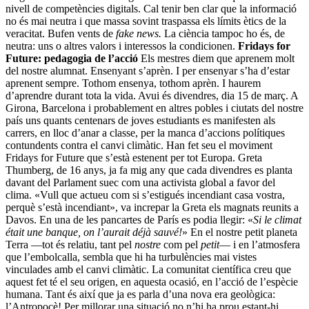
nivell de competències digitals. Cal tenir ben clar que la informació
no és mai neutra i que massa sovint traspassa els límits ètics de la
veracitat. Bufen vents de
fake news.
La ciència tampoc ho és, de
neutra: uns o altres valors i interessos la condicionen.
Fridays for
Future: pedagogia de l’acció
Els mestres diem que aprenem molt
del nostre alumnat. Ensenyant s’aprèn. I per ensenyar s’ha d’estar
aprenent sempre. Tothom ensenya, tothom aprèn. I haurem
d’aprendre durant tota la vida. Avui és divendres, dia 15 de març. A
Gi­rona, Barcelona i probablement en altres pobles i ciutats del nostre
país uns quants centenars de joves estudiants es manifesten als
carrers, en lloc d’anar a classe, per la manca d’accions polítiques
contundents contra el canvi climàtic. Han fet seu el moviment
Fridays for Future que s’està es­tenent per tot Europa. Greta
Thumberg, de 16 anys, ja fa mig any que cada divendres es planta
davant del Parlament suec com una activista global a favor del
clima. «Vull que actueu com si s’estigués incendiant casa vostra,
perquè s’està incendiant», va increpar la Greta els magnats reunits a
Davos. En una de les pancartes de París es podia llegir: «
Si le climat
était une banque, on l’aurait déjà sauvé!
» En el nostre petit planeta
Terra —tot és relatiu, tant pel
nostre
com pel
petit
— i en l’atmosfera
que l’embolcalla, sembla que hi ha turbulències mai vistes
vinculades amb el canvi climàtic. La comunitat cien­tífica creu que
aquest fet té el seu origen, en aquesta ocasió, en l’acció de l’espècie
humana. Tant és així que ja es parla d’una nova era geològica:
l’Antropocè! Per millorar una situació no n’hi ha prou estant-hi