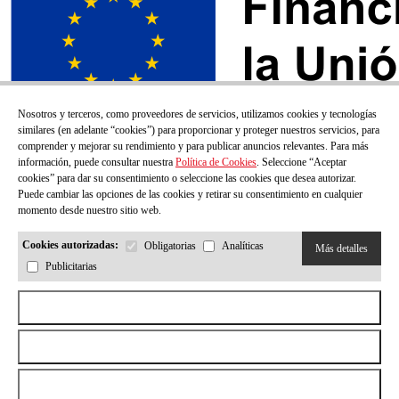
Nosotros y terceros, como proveedores de servicios, utilizamos cookies y tecnologías
similares (en adelante “cookies”) para proporcionar y proteger nuestros servicios, para
comprender y mejorar su rendimiento y para publicar anuncios relevantes. Para más
información, puede consultar nuestra
Política de Cookies
. Seleccione “Aceptar
cookies” para dar su consentimiento o seleccione las cookies que desea autorizar.
Puede cambiar las opciones de las cookies y retirar su consentimiento en cualquier
momento desde nuestro sitio web.
Cookies autorizadas:
Obligatorias
Analíticas
Más detalles
Publicitarias
¡SUSCRÍBETE A NUESTRO BOLETÍN!
Aceptar todas las cookies
Correo electrónico
Rechazar todas las cookies
Permitir la selección
He leído y acepto la
Politica de privacidad