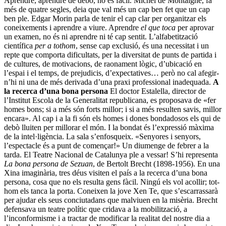
Aprendre, aprendre de debò, no és fàcil. Michel de Montaigne, fa
més de quatre segles, deia que val més un cap ben fet que un cap
ben ple. Edgar Morin parla de tenir el cap clar per organitzar els
coneixements i aprendre a viure. Aprendre
el que toca
per aprovar
un examen, no és ni aprendre ni té cap sentit. L’alfabetització
científica
per a tothom
, sense cap exclusió, és una necessitat i un
repte que comporta dificul­tats, per la diversitat de punts de partida i
de cultures, de motivacions, de raonament lògic, d’ubicació en
l’espai i el temps, de prejudicis, d’expectatives… però no cal afegir-
n’hi ni una de més derivada d’una praxi professional inadequada.
A
la recerca d’una bona persona
El doctor Estalella, director de
l’Institut Escola de la Generalitat republicana, es proposava de «fer
homes bons; si a més són forts millor; i si a més resulten savis, millor
encara». Al cap i a la fi són els ho­mes i dones bondadosos els qui de
debò lluiten per millorar el món. I la bondat és l’expressió màxima
de la intel·ligència. La sala s’enfosqueix. «Senyores i senyors,
l’espectacle és a punt de començar!» Un diumenge de febrer a la
tarda. El Teatre Nacional de Catalunya ple a vessar! S’hi representa
La bona persona de Sezuan
, de Bertolt Brecht (1898-1956). En una
Xina imaginària, tres déus visiten el país a la recerca d’una bona
persona, cosa que no els resulta gens fàcil. Ningú els vol acollir; tot­
hom els tanca la porta. Coneixen la jove Xen Te, que s’escarrassarà
per ajudar els seus conciutadans que malviuen en la misèria. Brecht
defensava un teatre polític que cri­dava a la mobilització, a
l’inconformisme i a tractar de modificar la realitat del nostre dia a