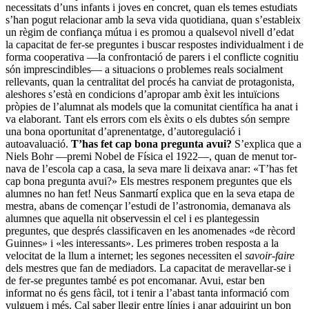
necessitats d’uns infants i joves en concret, quan els temes estudiats
s’han pogut rela­cionar amb la seva vida quotidiana, quan s’estableix
un règim de confiança mútua i es promou a qualsevol nivell d’edat
la capa­citat de fer-se preguntes i buscar respostes individualment i de
forma cooperativa —la confrontació de parers i el conflicte cog­nitiu
són imprescindibles— a situacions o problemes reals socialment
rellevants, quan la centralitat del procés ha canviat de protagonista,
aleshores s’està en condicions d’apropar amb èxit les intuïcions
pròpies de l’alumnat als models que la comunitat científica ha anat i
va elaborant. Tant els errors com els èxits o els dubtes són sem­pre
una bona oportunitat d’aprenentatge, d’autoregulació i
autoavaluació.
T’has fet cap bona pregunta avui?
S’explica que a
Niels Bohr —premi Nobel de Física el 1922—, quan de menut tor­
nava de l’escola cap a casa, la seva mare li deixava anar: «T’has fet
cap bona pregunta avui?» Els mestres responem preguntes que els
alumnes no han fet! Neus Sanmartí explica que en la seva etapa de
mestra, abans de començar l’estudi de l’astrono­mia, demanava als
alumnes que aquella nit observessin el cel i es plantegessin
preguntes, que després classificaven en les anomenades «de rècord
Guinnes» i «les interessants». Les primeres troben resposta a la
velocitat de la llum a internet; les segones necessiten el
savoir-faire
dels mestres que fan de mediadors. La capaci­tat de meravellar-se i
de fer-se preguntes també es pot encomanar. Avui, estar ben
informat no és gens fàcil, tot i tenir a l’abast tanta informació com
vulguem i més. Cal saber llegir entre línies i anar adquirint un bon