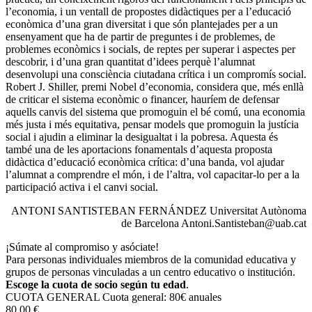
l’economia, i un ventall de propostes didàctiques per a l’educació
econòmica d’una gran diversitat i que són plantejades per a un
ensenyament que ha de partir de preguntes i de problemes, de
problemes econòmics i socials, de reptes per superar i aspectes per
descobrir, i d’una gran quantitat d’idees perquè l’alumnat
desenvolupi una consciència ciutadana crítica i un compromís social.
Robert J. Shiller, premi Nobel d’economia, considera que, més enllà
de criticar el sistema econòmic o financer, hauríem de defensar
aquells canvis del sistema que promoguin el bé comú, una economia
més justa i més equitativa, pensar models que promoguin la justícia
social i ajudin a elimi­nar la desigualtat i la pobresa. Aquesta és
també una de les aportacions fonamentals d’aquesta proposta
didàctica d’educació econòmica crítica: d’una banda, vol ajudar
l’alumnat a comprendre el món, i de l’altra, vol capacitar-lo per a la
participació activa i el canvi social.
ANTONI SANTISTEBAN FERNÁNDEZ Universitat Autònoma
de Barcelona Antoni.Santisteban@uab.cat
¡Súmate al compromiso y asóciate!
Para personas individuales miembros de la comunidad educativa y
grupos de personas vinculadas a un centro educativo o institución.
Escoge la cuota de socio según tu edad
.
CUOTA GENERAL
Cuota general: 80€ anuales
80,00 €