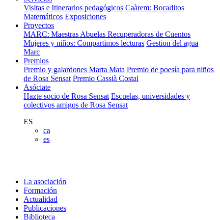
Visitas e Itinerarios pedagógicos
Caàrem: Bocaditos
Matemáticos
Exposiciones
Proyectos
MARC: Maestras Abuelas Recuperadoras de Cuentos
Mujeres y niños: Compartimos lecturas
Gestion del agua
Marc
Premios
Premio y galardones Marta Mata
Premio de poesía para niños
de Rosa Sensat
Premio Cassià Costal
Asóciate
Hazte socio de Rosa Sensat
Escuelas, universidades y
colectivos amigos de Rosa Sensat
ES
ca
es
La asociación
Formación
Actualidad
Publicaciones
Biblioteca