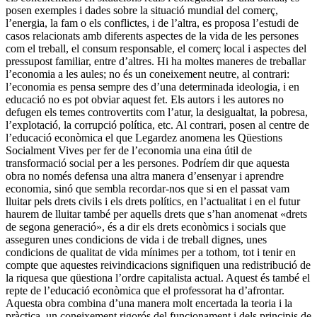
posen exemples i dades sobre la situació mundial del comerç,
l’energia, la fam o els conflictes, i de l’altra, es proposa l’estudi de
casos relacionats amb diferents aspectes de la vida de les persones
com el treball, el consum responsable, el co­merç local i aspectes del
pressupost familiar, entre d’altres. Hi ha moltes maneres de treballar
l’economia a les aules; no és un coneixement neutre, al contrari:
l’economia es pensa sempre des d’una determinada ideologia, i en
educació no es pot obviar aquest fet. Els autors i les autores no
defugen els temes controvertits com l’atur, la desigualtat, la pobresa,
l’explo­tació, la corrupció política, etc. Al contrari, posen al centre de
l’educació econòmica el que Legardez anomena les Qüestions
Social­ment Vives per fer de l’economia una eina útil de
transformació social per a les persones. Podríem dir que aquesta
obra no només de­fensa una altra manera d’ensenyar i aprendre
economia, sinó que sembla recordar-nos que si en el passat vam
lluitar pels drets civils i els drets polítics, en l’actualitat i en el futur
haurem de lluitar també per aquells drets que s’han anomenat «drets
de segona gene­ració», és a dir els drets econòmics i socials que
asseguren unes condicions de vida i de treball dignes, unes
condicions de qualitat de vida mínimes per a tothom, tot i tenir en
compte que aquestes reivindicacions signi­fiquen una redistribució de
la riquesa que qüestiona l’ordre capitalista actual. Aquest és també el
repte de l’educació econòmica que el professorat ha d’afrontar.
Aquesta obra combina d’una manera molt encertada la teoria i la
pràctica, un coneixement rigorós del funcionament i dels principis de