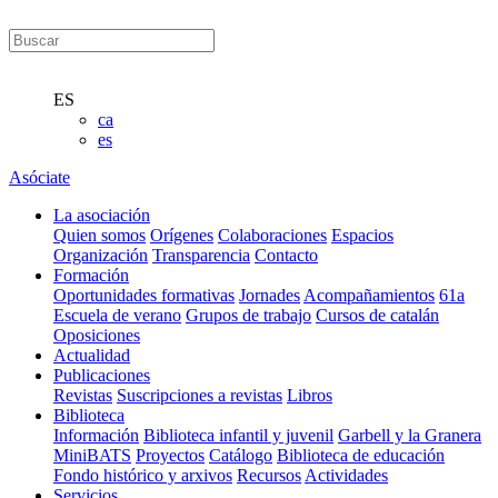
ES
ca
es
Asóciate
La asociación
Quien somos
Orígenes
Colaboraciones
Espacios
Organización
Transparencia
Contacto
Formación
Oportunidades formativas
Jornades
Acompañamientos
61a
Escuela de verano
Grupos de trabajo
Cursos de catalán
Oposiciones
Actualidad
Publicaciones
Revistas
Suscripciones a revistas
Libros
Biblioteca
Información
Biblioteca infantil y juvenil
Garbell y la Granera
MiniBATS
Proyectos
Catálogo
Biblioteca de educación
Fondo histórico y arxivos
Recursos
Actividades
Servicios