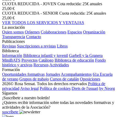
CUOTA REDUCIDA - JOVEN
Cota reducida: 25€ anuales
25,00 €
CUOTA REDUCIDA - SENIOR
Cuota reducida: 25€ anuales
25,00 €
VER TODOS LOS SERVICIOS Y VENTAJAS
La asociación
Quien somos
Orígenes
Colaboraciones
Espacios
Organización
Transparencia
Contacto
Publicaciones
Revistas
Suscripciones a revistas
Libros
Biblioteca
Información
Biblioteca infantil y juvenil
Garbell y la Granera
MiniBATS
Proyectos
Catálogo
Biblioteca de educación
Fondo
histórico y arxivos
Recursos
Actividades
Formación
Oportunidades formativas
Jornades
Acompañamientos
61a Escuela
de verano
Grupos de trabajo
Cursos de catalán
Oposiciones
2026© Rosa Sensat. Todos los derechos reservados
Politica de
privacidad
Aviso legal
Política de cookies
Drets de l'usuari
by Neorg
Síguenos
¡Suscríbete a nuestro boletín!
¿Quieres recibir información sobre todas las novedades formativas y
actividades de la Asociación?
suscríbete