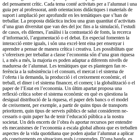
del pensament crític. Cada tema conté activitats per a l’alumnat i una
guia per al professorat, amb orientacions didàctiques i materials de
suport i ampliació per aprofundir en les temàtiques que s’han de
treballar. La proposta didàctica inclou una gran quantitat d’activitats
d’una gran diversitat que van des del joc fins a la simulació, l’estudi
de casos, els dilemes, l’anàlisi i la contrastació de fonts, la recerca
d’informa­ció, l’argumentació o el debat. En especial fomenten la
interacció entre iguals, i són una excel·lent eina per ensenyar i
aprendre a pensar de manera crítica i creativa. Les possibilitats que
s’ofereixen per treballar a classe l’economia són d’una gran riquesa
i, a més a més, la majoria es poden adaptar a diferents nivells de
maduresa de l’alumnat. Les temàtiques que es plantegen fan re­
ferència a la subsistència i el consum, el mercat i el sistema de
l’oferta i la demanda, la producció i el creixement econòmic, el
treball, el diner i el sistema financer, el co­merç i la globalització o el
paper de l’Estat en l’economia. Un últim apartat proposa una
reflexió crítica sobre el sistema econòmic en què es qüestiona la
desigual distribució de la riquesa, el paper dels bancs o el model
de creixement, per exemple, a partir de quins tipus de transports
prioritzem, quin tipus de serveis públics de salut considerem ne­
cessaris o quin paper ha de tenir l’educació pública a la nostra
societat. Un dels encerts de l’obra és aportar recursos per entendre
els mecanismes de l’economia a es­cala global alhora que es treballen
aspectes de la vida quotidiana que poden ajudar l’alumnat a aplicar
els coneixements en situacions reals i conegudes. D’una banda, es