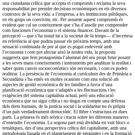
una ciutadania crítica que accepta el compromís i reclama la seva
responsabilitat per prendre decisions econòmiques en els diversos
contextos de la seva vida: a l’empresa, a les institucions públiques,
en els grups on convivim, etc. Per assumir aquest compromís és
evident que cal un coneixement que s’ha d’assolir per comprendre
com funcionen l’economia o el sistema financer. Davant de la
percepció —que s’ha instal·lat a la societat de fa temps— d’incertesa
en referència al que podria passar els pròxims temps, amb una
sensació continuada de por al que es pugui esdevenir amb
l’economia i com pot afectar això la nostra vida, la proposta
suggereix que fem protagonista l’alumnat del seu propi futur posant
a les seves mans coneixements i instruments per analitzar la realitat i
saber quins canvis socioeconòmics són necessaris, i com es poden
realitzar. La presència de l’economia al currículum des de Primària a
Secundària s’ha entès en moltes ocasions com una solució als
aspectes de gestió econòmica de les famílies a favor d’una
planificació econòmica que s’adaptés a les fluctuacions i les
exigències del siste­ma capitalista actual, però una educació
econòmica que no sigui crítica i no tingui en compte una defensa
dels drets humans, de la justícia social i la solidaritat no és pròpia
d’un país verdaderament democràtic. El llibre s’estructura en dues
parts. La prime­ra és més teòrica i tracta sobre les diferents maneres
d’entendre l’economia. La segona part està dividida en vuit blocs o
temàtiques, des d’una perspectiva crítica del capitalisme, amb una
metodologia basada en el plante­jament de preguntes i en la formació