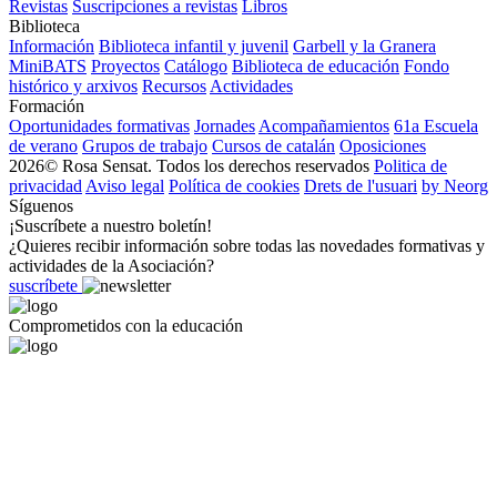
Revistas
Suscripciones a revistas
Libros
Biblioteca
Información
Biblioteca infantil y juvenil
Garbell y la Granera
MiniBATS
Proyectos
Catálogo
Biblioteca de educación
Fondo
histórico y arxivos
Recursos
Actividades
Formación
Oportunidades formativas
Jornades
Acompañamientos
61a Escuela
de verano
Grupos de trabajo
Cursos de catalán
Oposiciones
2026© Rosa Sensat. Todos los derechos reservados
Politica de
privacidad
Aviso legal
Política de cookies
Drets de l'usuari
by Neorg
Síguenos
¡Suscríbete a nuestro boletín!
¿Quieres recibir información sobre todas las novedades formativas y
actividades de la Asociación?
suscríbete
Comprometidos con la educación