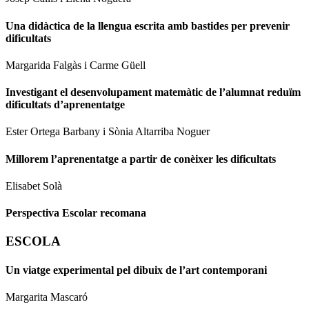
Una didàctica de la llengua escrita amb bastides per prevenir
dificultats
Margarida Falgàs i Carme Güell
Investigant el desenvolupament matemàtic de l’alumnat reduïm
dificultats d’aprenentatge
Ester Ortega Barbany i Sònia Altarriba Noguer
Millorem l’aprenentatge a partir de conèixer les dificultats
Elisabet Solà
Perspectiva Escolar recomana
ESCOLA
Un viatge experimental pel dibuix de l’art contemporani
Margarita Mascaró