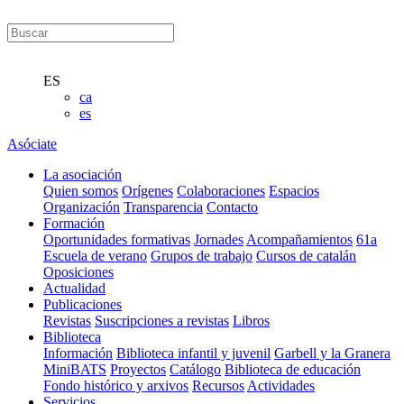
ES
ca
es
Asóciate
La asociación
Quien somos
Orígenes
Colaboraciones
Espacios
Organización
Transparencia
Contacto
Formación
Oportunidades formativas
Jornades
Acompañamientos
61a
Escuela de verano
Grupos de trabajo
Cursos de catalán
Oposiciones
Actualidad
Publicaciones
Revistas
Suscripciones a revistas
Libros
Biblioteca
Información
Biblioteca infantil y juvenil
Garbell y la Granera
MiniBATS
Proyectos
Catálogo
Biblioteca de educación
Fondo histórico y arxivos
Recursos
Actividades
Servicios