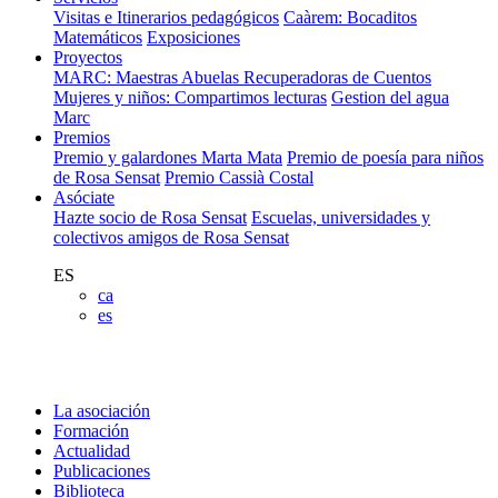
Visitas e Itinerarios pedagógicos
Caàrem: Bocaditos
Matemáticos
Exposiciones
Proyectos
MARC: Maestras Abuelas Recuperadoras de Cuentos
Mujeres y niños: Compartimos lecturas
Gestion del agua
Marc
Premios
Premio y galardones Marta Mata
Premio de poesía para niños
de Rosa Sensat
Premio Cassià Costal
Asóciate
Hazte socio de Rosa Sensat
Escuelas, universidades y
colectivos amigos de Rosa Sensat
ES
ca
es
La asociación
Formación
Actualidad
Publicaciones
Biblioteca